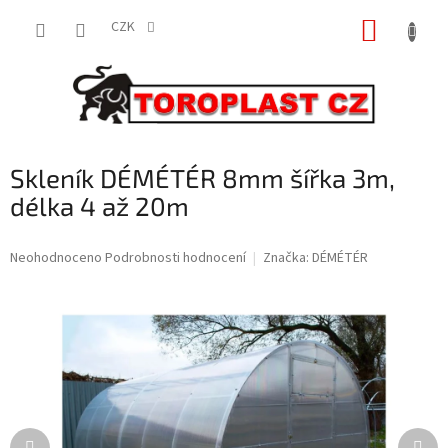
Přejít
NÁKUP
na
CZK
obsah
KOŠÍK
Skleník DÉMÉTÉR 8mm šířka 3m,
délka 4 až 20m
Průměrné
Neohodnoceno
Podrobnosti hodnocení
Značka:
DÉMÉTÉR
hodnocení
produktu
je
0,0
z
5
hvězdiček.