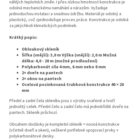
náhlých teplotních změn. I přes nízkou hmotnost konstrukce je
odolná mechanickému namáhání a nárazům. Vyžaduje
jednoduchou instalaci a snadnou údržbu. Materiál je odolný a
plastický, což zjednodušuje proces práce. Konstrukce je odolná
za jakýchkoli klimatických podmínek.
Krátký popis:
Obloukový skleník
Šířka (vnější): 3,0 m Výška (vnější): 2,0 m Možná
délka: 4,0 - 20 m (možné prodloužení)
Polykarbonát síla 4 mm, 6 mm nebo 8 mm
2× dveře na pantech
2× okno na pantech
Ocelová pozinkovaná trubková konstrukce 40 × 20
mm
Přední a zadní čela skleníku jsou z výroby svařené a tvoří
jednolitý celek. Přední čelo a zadní čelo má jednokřídlé dveře na
pantech. Skleník průchozí.
Obsahem dodávky je kompletní skleník = nosná konstrukce
(včetně dveří a oken), veškeré potřebné spojovací prvky +
polykarbonátové desky.