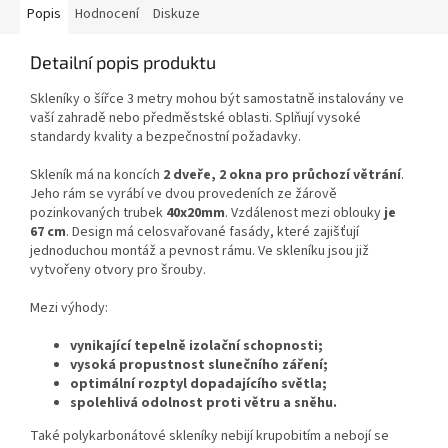
Popis
Hodnocení
Diskuze
Detailní popis produktu
Skleníky o šířce 3 metry mohou být samostatně instalovány ve
vaší zahradě nebo předměstské oblasti. Splňují vysoké
standardy kvality a bezpečnostní požadavky.
Skleník má na koncích
2 dveře, 2 okna pro průchozí větrání
.
Jeho rám se vyrábí ve dvou provedeních ze žárově
pozinkovaných trubek
40x20mm
. Vzdálenost mezi oblouky
je
67 cm
. Design má celosvařované fasády, které zajišťují
jednoduchou montáž a pevnost rámu. Ve skleníku jsou již
vytvořeny otvory pro šrouby.
Mezi výhody:
vynikající tepelně izolační schopnosti;
vysoká propustnost slunečního záření;
optimální rozptyl dopadajícího světla;
spolehlivá odolnost proti větru a sněhu.
Také polykarbonátové skleníky nebijí krupobitím a nebojí se