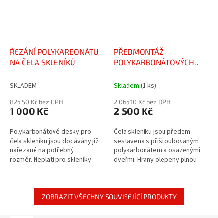
ŘEZÁNÍ POLYKARBONÁTU
PŘEDMONTÁŽ
NA ČELA SKLENÍKŮ
POLYKARBONÁTOVÝCH
ČEL SKLENÍKŮ
SKLADEM
Skladem
(1 ks)
826,50 Kč bez DPH
2 066,10 Kč bez DPH
1 000 Kč
2 500 Kč
Polykarbonátové desky pro
Čela skleníku jsou předem
čela skleníku jsou dodávány již
sestavena s přišroubovaným
nařezané na potřebný
polykarbonátem a osazenými
rozměr. Neplatí pro skleníky
dveřmi. Hrany olepeny plnou
Freyr a Osiris (šíře 4 m).
uzavírací páskou. Neplatí
pro skleníky Freyr a Osiris (šíře
4...
ZOBRAZIT VŠECHNY SOUVISEJÍCÍ PRODUKTY