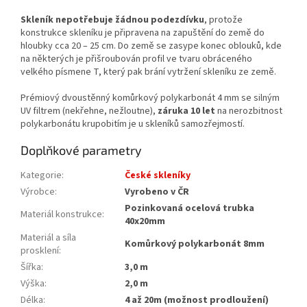
Skleník nepotřebuje žádnou podezdívku
, protože
konstrukce skleníku je připravena na zapuštění do země do
hloubky cca 20 – 25 cm. Do země se zasype konec oblouků, kde
na některých je přišroubován profil ve tvaru obráceného
velkého písmene T, který pak brání vytržení skleníku ze země.
Prémiový dvoustěnný komůrkový polykarbonát 4 mm se silným
UV filtrem (nekřehne, nežloutne),
záruka 10 let
na nerozbitnost
polykarbonátu krupobitím je u skleníků samozřejmostí.
Doplňkové parametry
Kategorie
:
České skleníky
Výrobce
:
Vyrobeno v ČR
Pozinkovaná ocelová trubka
Materiál konstrukce
:
40x20mm
Materiál a síla
Komůrkový polykarbonát 8mm
prosklení
:
Šířka
:
3,0 m
Výška
:
2,0 m
Délka
:
4 až 20m (možnost prodloužení)