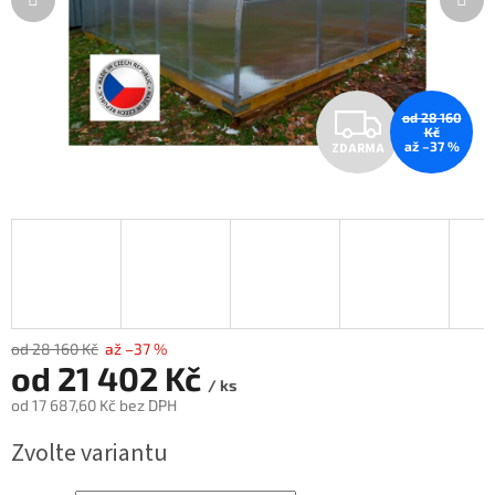
Z
od 28 160
Kč
až –37 %
ZDARMA
D
A
R
M
A
od 28 160 Kč
až –37 %
od
21 402 Kč
/ ks
od
17 687,60 Kč
bez DPH
Měrná
Zvolte variantu
cena: