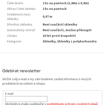
Čelní dveře
:
2 ks na pantech (1,80m х 0,9m)
Větrací čelní okénko
:
2 ks na pantech
Vzdálenost mezi
0,67 m
oblouky
:
Dřevěná základna
:
Není součástí skleníku
Automatický otvírač
:
Není součástí, možno přikoupit
Záruka
:
10 let proti krupobití
Kategorie
:
Skleníky, Skleníky z polykarbonátu
Z
á
p
a
Odebírat newsletter
t
Vložte svůj e-mail a my vám budeme zasílat informace o nových
í
produktech na našem e-shopu.
E-mail
Vložením e-mailu souhlasíte s
podmínkami ochrany osobních údajů