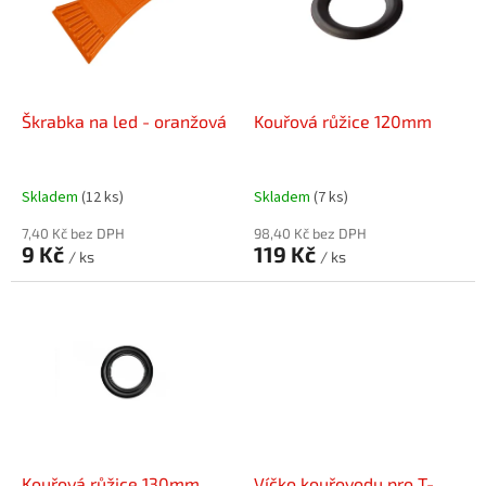
i
r
s
o
p
d
r
u
o
k
d
t
Škrabka na led - oranžová
Kouřová růžice 120mm
u
ů
k
t
Skladem
(12 ks)
Skladem
(7 ks)
ů
7,40 Kč bez DPH
98,40 Kč bez DPH
9 Kč
119 Kč
/ ks
/ ks
Kouřová růžice 130mm
Víčko kouřovodu pro T-