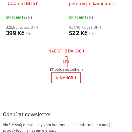
1000mm BLIST
peletovým kamnům
80mm - HNĚDÝ
Skladem
(32 ks)
Skladem
(3 ks)
329,80 Kč bez DPH
431,40 Kč bez DPH
399 Kč
522 Kč
/ ks
/ ks
NAČÍST 12 DALŠÍCH
S
1
8
t
O
r
87
položek celkem
v
á
l
NAHORU
n
á
k
d
o
v
Z
a
á
c
á
n
í
p
í
p
a
Odebírat newsletter
r
t
v
Vložte svůj e-mail a my vám budeme zasílat informace o nových
í
k
produktech na našem e-shopu.