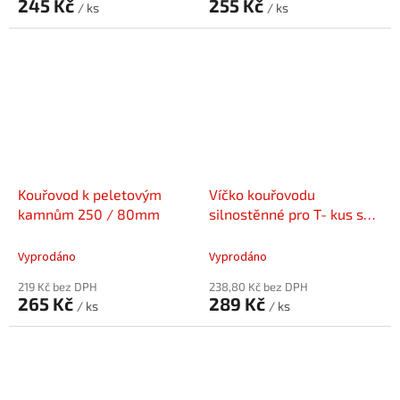
245 Kč
255 Kč
/ ks
/ ks
Kouřovod k peletovým
Víčko kouřovodu
kamnům 250 / 80mm
silnostěnné pro T- kus s
ventilem pro odvod
kondezátu 80mm
Vyprodáno
Vyprodáno
219 Kč bez DPH
238,80 Kč bez DPH
265 Kč
289 Kč
/ ks
/ ks