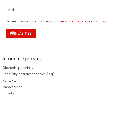
y
v
E-mail
ý
p
i
Vložením e-mailu souhlasíte s
podmínkami ochrany osobních údajů
s
u
PŘIHLÁSIT SE
Informace pro vás
Obchodní podmínky
Podmínky ochrany osobních údajů
Kontakty
Mapa serveru
Novinky