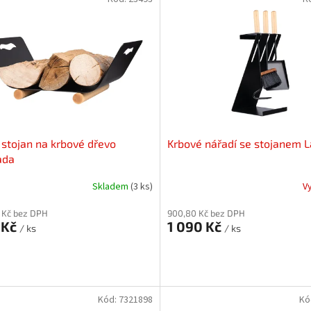
 stojan na krbové dřevo
Krbové nářadí se stojanem 
ada
Skladem
(3 ks)
V
 Kč bez DPH
900,80 Kč bez DPH
 Kč
1 090 Kč
/ ks
/ ks
Kód:
7321898
Kó