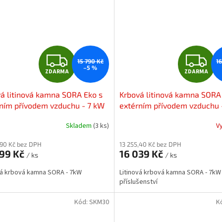
Z
Z
15 790 Kč
1
–5 %
ZDARMA
ZDARMA
D
D
á litinová kamna SORA Eko s
Krbová litinová kamna SORA
A
A
ním přívodem vzduchu - 7 kW
extérním přívodem vzduchu 
+ příslušenství
R
R
Skladem
(3 ks)
V
M
,90 Kč bez DPH
13 255,40 Kč bez DPH
999 Kč
16 039 Kč
/ ks
/ ks
A
A
vá krbová kamna SORA - 7kW
Litinová krbová kamna SORA - 7kW
příslušenství
Kód:
SKM30
K