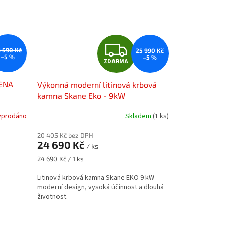
Z
 590 Kč
25 990 Kč
–5 %
–5 %
ZDARMA
D
DENA
Výkonná moderní litinová krbová
A
kamna Skane Eko - 9kW
R
yprodáno
Skladem
(1 ks)
M
M
20 405 Kč bez DPH
24 690 Kč
/ ks
A
Měrná
24 690 Kč / 1 ks
cena:
Litinová krbová kamna Skane EKO 9 kW –
moderní design, vysoká účinnost a dlouhá
životnost.