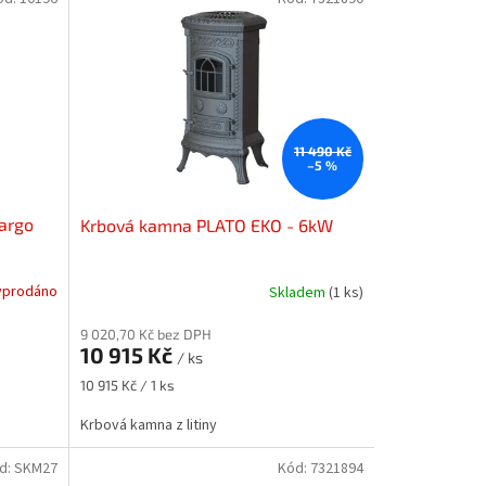
11 490 Kč
–5 %
Largo
Krbová kamna PLATO EKO - 6kW
yprodáno
Skladem
(1 ks)
9 020,70 Kč bez DPH
10 915 Kč
/ ks
Měrná
10 915 Kč / 1 ks
cena:
Krbová kamna z litiny
d:
SKM27
Kód:
7321894