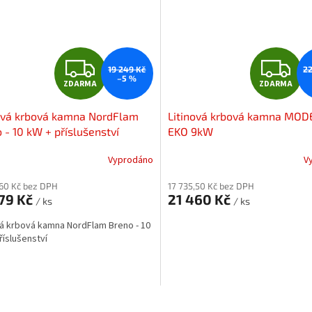
Z
Z
19 249 Kč
22
–5 %
ZDARMA
ZDARMA
D
D
ová krbová kamna NordFlam
Litinová krbová kamna MO
A
A
 - 10 kW + příslušenství
EKO 9kW
R
R
Vyprodáno
V
M
,60 Kč bez DPH
17 735,50 Kč bez DPH
279 Kč
21 460 Kč
/ ks
/ ks
A
A
vá krbová kamna NordFlam Breno - 10
říslušenství
O