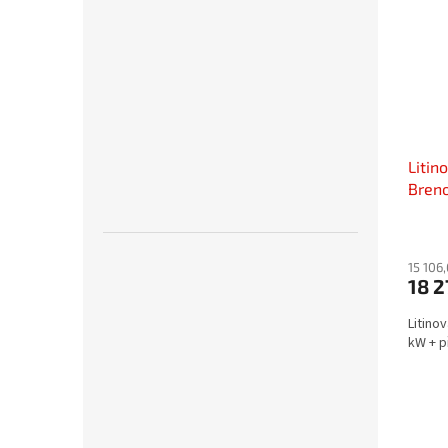
Litin
Breno
15 106
18 
Litino
kW + p