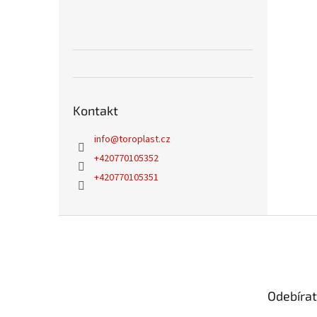
Kontakt
info
@
toroplast.cz
+420770105352
+420770105351
Z
á
p
a
t
Odebírat
í