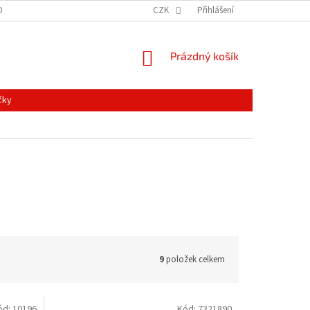
ONTAKTY
MAPA SERVERU
NOVINKY
CZK
Přihlášení
NÁKUPNÍ
Prázdný košík
KOŠÍK
čky
9
položek celkem
ód:
10196
Kód:
7321890