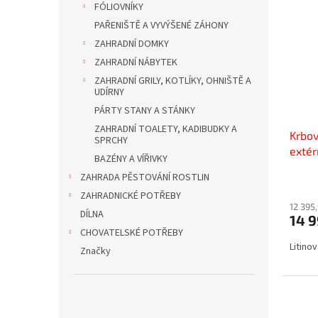
FÓLIOVNÍKY
PAŘENIŠTĚ A VYVÝŠENÉ ZÁHONY
ZAHRADNÍ DOMKY
ZAHRADNÍ NÁBYTEK
ZAHRADNÍ GRILY, KOTLÍKY, OHNIŠTĚ A
UDÍRNY
PÁRTY STANY A STÁNKY
ZAHRADNÍ TOALETY, KADIBUDKY A
Krbov
SPRCHY
extér
BAZÉNY A VÍŘIVKY
ZAHRADA PĚSTOVÁNÍ ROSTLIN
ZAHRADNICKÉ POTŘEBY
12 395
DÍLNA
14 
CHOVATELSKÉ POTŘEBY
Litino
Značky