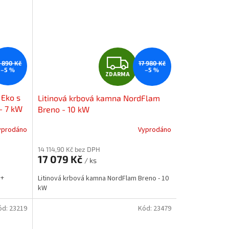
Z
6 890 Kč
17 980 Kč
–5 %
–5 %
ZDARMA
D
 Eko s
Litinová krbová kamna NordFlam
A
- 7 kW
Breno - 10 kW
R
yprodáno
Vyprodáno
M
M
14 114,90 Kč bez DPH
17 079 Kč
/ ks
A
 +
Litinová krbová kamna NordFlam Breno - 10
kW
ód:
23219
Kód:
23479