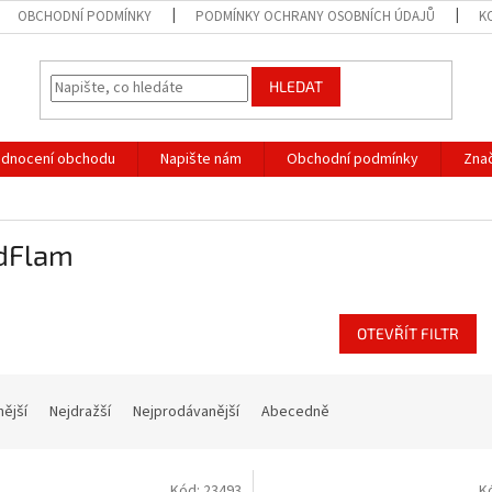
OBCHODNÍ PODMÍNKY
PODMÍNKY OCHRANY OSOBNÍCH ÚDAJŮ
K
HLEDAT
dnocení obchodu
Napište nám
Obchodní podmínky
Zna
dFlam
OTEVŘÍT FILTR
nější
Nejdražší
Nejprodávanější
Abecedně
Kód:
23493
K