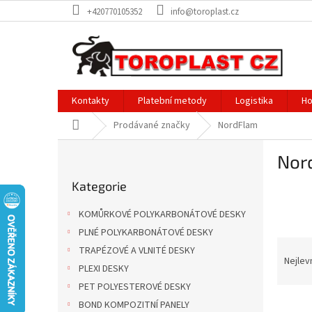
Přejít
+420770105352
info@toroplast.cz
na
obsah
Kontakty
Platební metody
Logistika
Ho
Domů
Prodávané značky
NordFlam
P
Nor
o
Přeskočit
s
Kategorie
kategorie
t
r
KOMŮRKOVÉ POLYKARBONÁTOVÉ DESKY
a
PLNÉ POLYKARBONÁTOVÉ DESKY
n
Ř
TRAPÉZOVÉ A VLNITÉ DESKY
n
a
Nejlev
í
PLEXI DESKY
z
p
PET POLYESTEROVÉ DESKY
e
a
V
n
BOND KOMPOZITNÍ PANELY