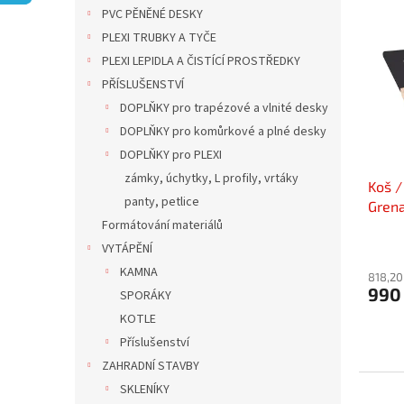
n
ý
í
PVC PĚNĚNÉ DESKY
e
p
p
PLEXI TRUBKY A TYČE
l
i
r
PLEXI LEPIDLA A ČISTÍCÍ PROSTŘEDKY
s
o
PŘÍSLUŠENSTVÍ
p
d
DOPLŇKY pro trapézové a vlnité desky
r
u
o
k
DOPLŇKY pro komůrkové a plné desky
d
t
DOPLŇKY pro PLEXI
u
ů
zámky, úchytky, L profily, vrtáky
Koš /
k
panty, petlice
Gren
t
Formátování materiálů
ů
VYTÁPĚNÍ
KAMNA
818,20
990
SPORÁKY
KOTLE
Příslušenství
ZAHRADNÍ STAVBY
SKLENÍKY