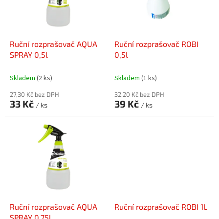
s
k
p
t
r
ů
o
d
Ruční rozprašovač AQUA
Ruční rozprašovač ROBI
u
SPRAY 0,5l
0,5l
k
t
Skladem
(2 ks)
Skladem
(1 ks)
ů
27,30 Kč bez DPH
32,20 Kč bez DPH
33 Kč
39 Kč
/ ks
/ ks
Ruční rozprašovač AQUA
Ruční rozprašovač ROBI 1L
SPRAY 0,75l