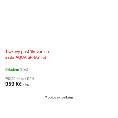
Tlakový postřikovač na
záda AQUA SPRAY 16l
Skladem
(1 ks)
792,60 Kč bez DPH
959 Kč
/ ks
7
položek celkem
O
v
l
á