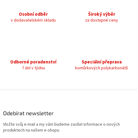
d
a
c
Osobní odběr
Široký výběr
í
v dodavatelském skladu
za dostupné ceny
p
r
v
k
y
v
ý
Odborné poradenství
Speciální přeprava
p
7 dní v týdnu
komůrkových polykarbonátů
i
s
u
Z
á
p
a
Odebírat newsletter
t
Vložte svůj e-mail a my vám budeme zasílat informace o nových
í
produktech na našem e-shopu.