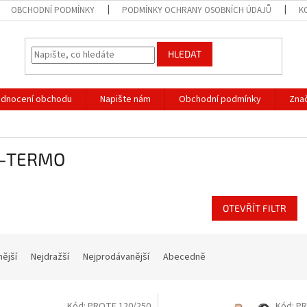
OBCHODNÍ PODMÍNKY
PODMÍNKY OCHRANY OSOBNÍCH ÚDAJŮ
K
HLEDAT
dnocení obchodu
Napište nám
Obchodní podmínky
Zna
-TERMO
OTEVŘÍT FILTR
nější
Nejdražší
Nejprodávanější
Abecedně
Kód:
PROTE 120/250
Kód:
PR