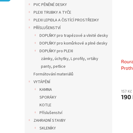
n
ý
í
PVC PĚNĚNÉ DESKY
e
p
p
PLEXI TRUBKY A TYČE
l
i
r
PLEXI LEPIDLA A ČISTÍCÍ PROSTŘEDKY
s
o
PŘÍSLUŠENSTVÍ
p
d
DOPLŇKY pro trapézové a vlnité desky
r
u
o
k
DOPLŇKY pro komůrkové a plné desky
d
t
DOPLŇKY pro PLEXI
u
ů
zámky, úchytky, L profily, vrtáky
Rour
k
panty, petlice
Prot
t
Formátování materiálů
ů
VYTÁPĚNÍ
KAMNA
157 Kč
190
SPORÁKY
KOTLE
Příslušenství
ZAHRADNÍ STAVBY
SKLENÍKY