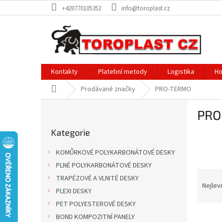
Přejít
+420770105352
info@toroplast.cz
na
obsah
Kontakty
Platební metody
Logistika
Ho
Domů
Prodávané značky
PRO-TERMO
P
PRO
o
Přeskočit
s
Kategorie
kategorie
t
r
KOMŮRKOVÉ POLYKARBONÁTOVÉ DESKY
a
PLNÉ POLYKARBONÁTOVÉ DESKY
n
Ř
TRAPÉZOVÉ A VLNITÉ DESKY
n
a
Nejlev
í
PLEXI DESKY
z
p
PET POLYESTEROVÉ DESKY
e
a
V
n
BOND KOMPOZITNÍ PANELY