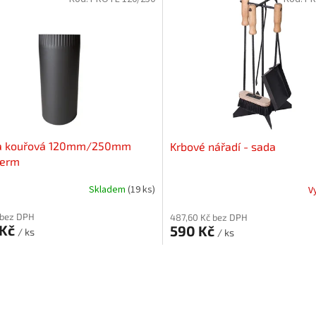
a kouřová 120mm/250mm
Krbové nářadí - sada
herm
Skladem
(19 ks)
V
 bez DPH
487,60 Kč bez DPH
 Kč
590 Kč
/ ks
/ ks
O
v
l
á