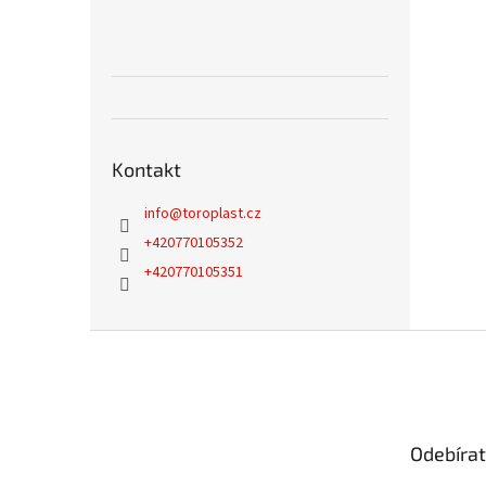
Kontakt
info
@
toroplast.cz
+420770105352
+420770105351
Z
á
p
a
t
Odebírat
í