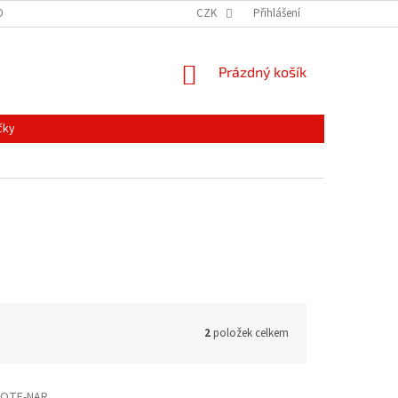
ONTAKTY
MAPA SERVERU
NOVINKY
CZK
Přihlášení
NÁKUPNÍ
Prázdný košík
KOŠÍK
čky
2
položek celkem
OTE-NAR