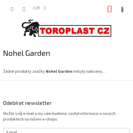
Přejít
NÁKUP
na
CZK
obsah
KOŠÍK
Nohel Garden
Žádné produkty značky
Nohel Garden
nebyly nalezeny...
Z
á
p
a
Odebírat newsletter
t
Vložte svůj e-mail a my vám budeme zasílat informace o nových
í
produktech na našem e-shopu.
E-mail