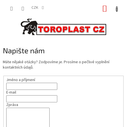
Přejít
NÁKUP
na
CZK
obsah
KOŠÍK
Napište nám
Máte nějaké otázky? Zodpovíme je. Prosíme o pečlivé vyplnění
kontaktních údajů.
Jméno a příjmení
E-mail
Zpráva