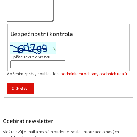
Bezpečnostní kontrola
Opište text z obrázku
Vložením zprávy souhlasíte s
podmínkami ochrany osobních údajů
ODESLAT
Z
á
p
a
Odebírat newsletter
t
Vložte svůj e-mail a my vám budeme zasílat informace o nových
í