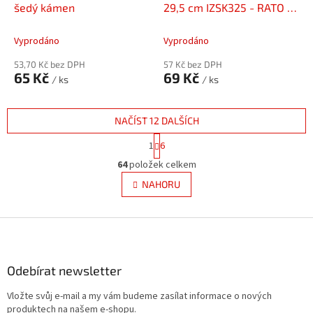
šedý kámen
29,5 cm IZSK325 - RATO &
URBI
Vyprodáno
Vyprodáno
53,70 Kč bez DPH
57 Kč bez DPH
65 Kč
69 Kč
/ ks
/ ks
NAČÍST 12 DALŠÍCH
S
1
6
t
O
r
64
položek celkem
v
á
l
NAHORU
n
á
k
d
o
v
Z
a
á
c
á
n
í
p
í
p
a
Odebírat newsletter
r
t
v
Vložte svůj e-mail a my vám budeme zasílat informace o nových
í
k
produktech na našem e-shopu.