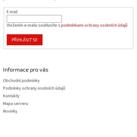
y
v
E-mail
ý
p
i
Vložením e-mailu souhlasíte s
podmínkami ochrany osobních údajů
s
u
PŘIHLÁSIT SE
Informace pro vás
Obchodní podmínky
Podmínky ochrany osobních údajů
Kontakty
Mapa serveru
Novinky