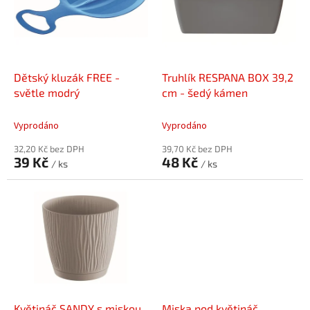
i
r
s
o
p
d
r
u
o
k
d
t
Dětský kluzák FREE -
Truhlík RESPANA BOX 39,2
u
ů
světle modrý
cm - šedý kámen
k
t
Vyprodáno
Vyprodáno
ů
32,20 Kč bez DPH
39,70 Kč bez DPH
39 Kč
48 Kč
/ ks
/ ks
Květináč SANDY s miskou
Miska pod květináč