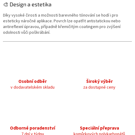
🎨 Design a estetika
Díky vysoké čirosti a možnosti barevného tónování se hodí i pro
esteticky náročné aplikace. Povrch lze opatřit antistatickou nebo
antireflexní úpravou, případně křemičitým coatingem pro zvýšení
odolnosti vůči poškrábání.
Osobní odběr
Široký výběr
v dodavatelském skladu
za dostupné ceny
Odborné poradenství
Speciální přeprava
7 dní v týdnu
komůrkových polykarbonátů