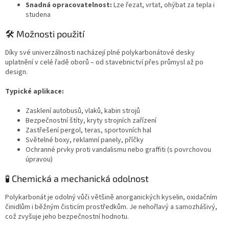
Snadná opracovatelnost:
Lze řezat, vrtat, ohýbat za tepla i
studena
🛠️ Možnosti použití
Díky své univerzálnosti nacházejí plné polykarbonátové desky
uplatnění v celé řadě oborů – od stavebnictví přes průmysl až po
design.
Typické aplikace:
Zasklení autobusů, vlaků, kabin strojů
Bezpečnostní štíty, kryty strojních zařízení
Zastřešení pergol, teras, sportovních hal
Světelné boxy, reklamní panely, příčky
Ochranné prvky proti vandalismu nebo graffiti (s povrchovou
úpravou)
🧪 Chemická a mechanická odolnost
Polykarbonát je odolný vůči většině anorganických kyselin, oxidačním
činidlům i běžným čisticím prostředkům. Je nehořlavý a samozhášivý,
což zvyšuje jeho bezpečnostní hodnotu.