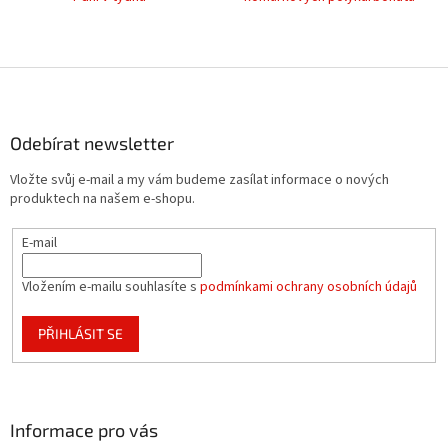
Z
á
p
a
Odebírat newsletter
t
Vložte svůj e-mail a my vám budeme zasílat informace o nových
í
produktech na našem e-shopu.
E-mail
Vložením e-mailu souhlasíte s
podmínkami ochrany osobních údajů
PŘIHLÁSIT SE
Informace pro vás