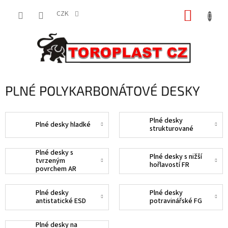
Přejít
NÁKUP
na
CZK
obsah
KOŠÍK
PLNÉ POLYKARBONÁTOVÉ DESKY
Plné desky
Plné desky hladké
strukturované
Plné desky s
Plné desky s nižší
tvrzeným
hořlavostí FR
povrchem AR
Plné desky
Plné desky
antistatické ESD
potravinářské FG
Plné desky na