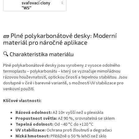
svařovací clony
"WS"
🧱 Plné polykarbonátové desky: Moderní
materiál pro náročné aplikace
🔍 Charakteristika materiálu
Plné polykarbonátové desky jsou vyrobeny z vysoce odolného
termoplastu – polykarbonátu – který se vyznačuje mimořádnou
rázovou houževnatostí, optickou čirostí a tepelnou stabilitou. Jsou
dostupné v čiré i barevné variantě, s možností UV stabilizace pro
venkovní použití.
Klíčové vlastnosti:
Rázová odolnost:
Až 10× vyšší než u plexiskla
Propustnost světla:
Až 90 %, srovnatelná se sklem
Tepelná odolnost:
Od −40 °C do +120 °C
UV stabilizace:
Ochrana proti žloutnutí a degradaci
Nízká hmotnost:
Přibližně o 50 % lehčí než sklo