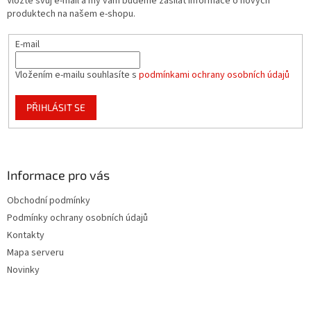
Vložte svůj e-mail a my vám budeme zasílat informace o nových
í
produktech na našem e-shopu.
E-mail
Vložením e-mailu souhlasíte s
podmínkami ochrany osobních údajů
PŘIHLÁSIT SE
Informace pro vás
Obchodní podmínky
Podmínky ochrany osobních údajů
Kontakty
Mapa serveru
Novinky