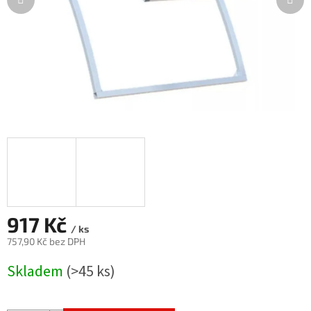
917 Kč
/ ks
757,90 Kč bez DPH
Měrná
Skladem
(>45 ks)
cena: