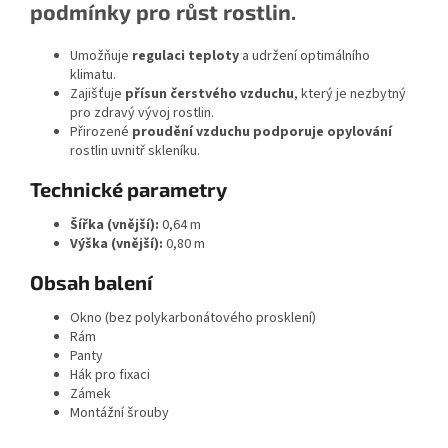
podmínky pro růst rostlin.
Umožňuje
regulaci teploty
a udržení optimálního
klimatu.
Zajišťuje
přísun čerstvého vzduchu
, který je nezbytný
pro zdravý vývoj rostlin.
Přirozené
proudění vzduchu podporuje opylování
rostlin uvnitř skleníku.
Technické parametry
Šířka (vnější):
0,64 m
Výška (vnější):
0,80 m
Obsah balení
Okno (bez polykarbonátového prosklení)
Rám
Panty
Hák pro fixaci
Zámek
Montážní šrouby