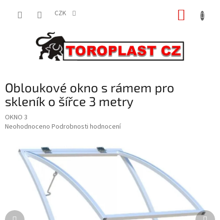
Přejít
NÁKUP
na
CZK
obsah
KOŠÍK
Obloukové okno s rámem pro
skleník o šířce 3 metry
OKNO 3
Průměrné
Neohodnoceno
Podrobnosti hodnocení
hodnocení
produktu
je
0,0
z
5
hvězdiček.