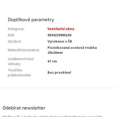
Doplňkové parametry
Kategorie
:
Ventilační okna
EAN
:
8594229980158
Výrobce
:
Vyrobeno v ČR
Pozinkovaná ocelová trubka
Materiál konstrukce
:
20x20mm
Vzdálenost mezi
67 cm
oblouky
:
Tloušťka
Bez prosklení
polykarbonátu
:
Z
á
p
a
Odebírat newsletter
t