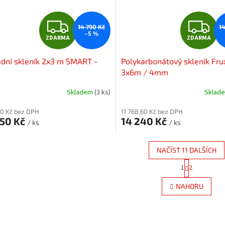
Z
Z
14 790 Kč
1
–5 %
ZDARMA
ZDARMA
D
D
dní skleník 2x3 m SMART -
Polykarbonátový skleník Fru
A
A
3x6m / 4mm
R
R
Skladem
(3 ks)
Sklad
M
,60 Kč bez DPH
11 768,60 Kč bez DPH
050 Kč
14 240 Kč
/ ks
/ ks
A
A
NAČÍST 11 DALŠÍCH
S
1
2
O
t
r
v
NAHORU
á
l
n
á
k
d
o
a
v