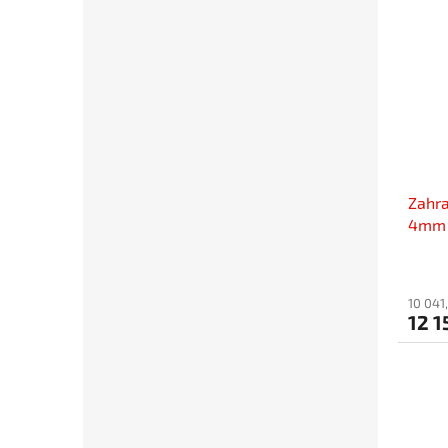
Zahra
4mm
10 041
12 1