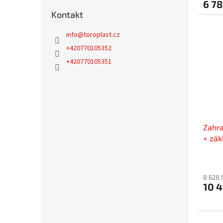
6 7
Kontakt
info
@
toroplast.cz
+420770105352
+420770105351
Zahra
+ zá
8 628,
10 