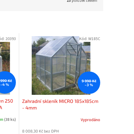
23
položek celkem
ód:
20393
Kód:
W185C
 990 Kč
9 990 Kč
–4 %
–3 %
en 250
Zahradní skleník MICRO 185x185cm
A
- 4mm
em
(38 ks)
Vyprodáno
8 008,30 Kč bez DPH