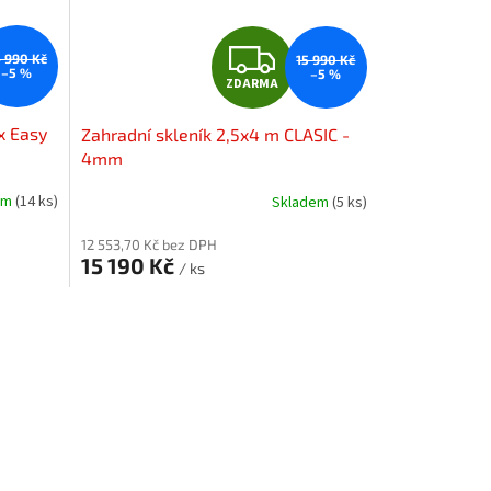
Z
4 990 Kč
15 990 Kč
–5 %
–5 %
ZDARMA
D
x Easy
Zahradní skleník 2,5x4 m CLASIC -
A
4mm
R
em
(14 ks)
Skladem
(5 ks)
M
M
12 553,70 Kč bez DPH
15 190 Kč
/ ks
A