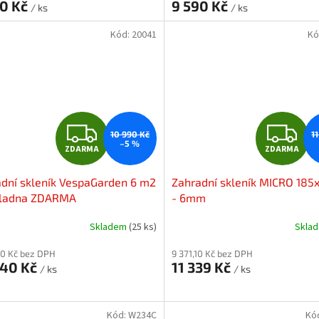
80 Kč
9 590 Kč
/ ks
/ ks
Kód:
20041
Kó
Z
Z
10 990 Kč
1
–5 %
ZDARMA
ZDARMA
D
D
dní skleník VespaGarden 6 m2
Zahradní skleník MICRO 18
A
A
kladna ZDARMA
- 6mm
R
R
Skladem
(25 ks)
Skla
M
10 Kč bez DPH
9 371,10 Kč bez DPH
440 Kč
11 339 Kč
/ ks
/ ks
A
A
Kód:
W234C
Kó