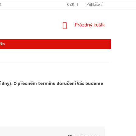
ONTAKTY
MAPA SERVERU
NOVINKY
CZK
Přihlášení
NÁKUPNÍ
Prázdný košík
KOŠÍK
čky
ní dny). O přesném termínu doručení Vás budeme