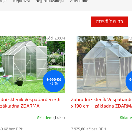
nější
Nejdražší
Nejprodávanější
Abecedně
OTEVŘÍT FILTR
Kód:
20034
K
6 990 Kč
9
–3 %
dní skleník VespaGarden 3,6
Zahradní skleník VespaGard
 základna ZDARMA
x 190 cm + základna ZDARM
Skladem
(14 ks)
Sklad
30 Kč bez DPH
7 925,60 Kč bez DPH