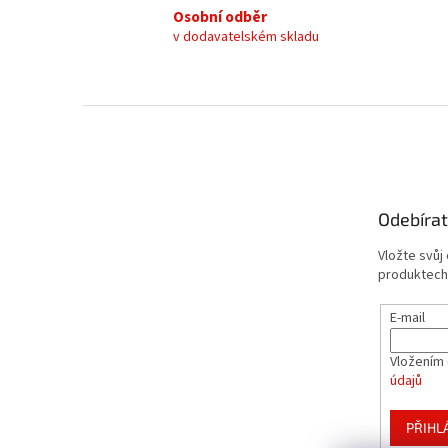
Osobní odběr
v dodavatelském skladu
Z
á
p
a
t
Odebírat
í
Vložte svůj
produktech
E-mail
Vložením 
údajů
PŘIHL