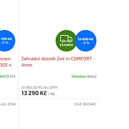
Z
3 799 Kč
13 990 Kč
–5 %
–5 %
ZDARMA
D
alram
Zahradní skleník 2x4 m COMFORT -
A
 305 x
4mm
R
dem
(1 ks)
Skladem
(6 ks)
M
M
10 983,50 Kč bez DPH
13 290 Kč
/ ks
A
Kód:
2564
Kód:
W2544C