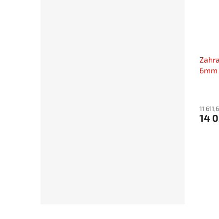
Zahra
6mm
11 611
14 