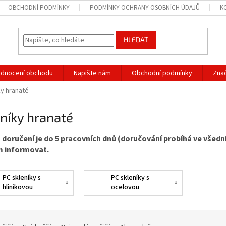
OBCHODNÍ PODMÍNKY
PODMÍNKY OCHRANY OSOBNÍCH ÚDAJŮ
K
HLEDAT
dnocení obchodu
Napište nám
Obchodní podmínky
Zna
ky hranaté
níky hranaté
 doručení je do 5 pracovních dnů (doručování probíhá ve všed
 informovat.
PC skleníky s
PC skleníky s
hliníkovou
ocelovou
konstrukcí
konstrukcí