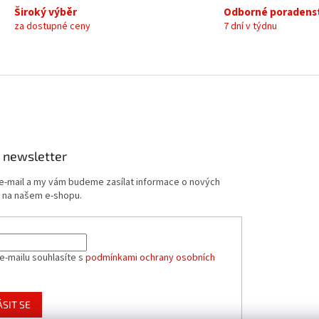
c
á
Široký výběr
Odborné poradens
í
n
za dostupné ceny
7 dní v týdnu
p
í
r
v
k
y
v
ý
p
i
s
 newsletter
u
 e-mail a my vám budeme zasílat informace o nových
 na našem e-shopu.
e-mailu souhlasíte s
podmínkami ochrany osobních
ÁSIT SE