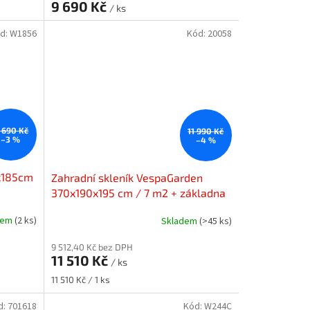
9 690 Kč
/ ks
d:
W1856
Kód:
20058
1 690 Kč
11 990 Kč
–3 %
–4 %
5x185cm
Zahradní skleník VespaGarden
370x190x195 cm / 7 m2 + základna
ZDARMA
dem
(2 ks)
Skladem
(>45 ks)
M
9 512,40 Kč bez DPH
11 510 Kč
/ ks
Měrná
11 510 Kč / 1 ks
cena:
d:
701618
Kód:
W244C