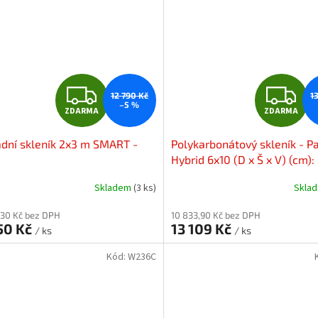
Z
Z
12 790 Kč
1
–5 %
ZDARMA
ZDARMA
D
D
dní skleník 2x3 m SMART -
Polykarbonátový skleník - P
A
A
Hybrid 6x10 (D x Š x V) (cm):
185 x 208
R
R
Skladem
(3 ks)
Skla
M
,30 Kč bez DPH
10 833,90 Kč bez DPH
50 Kč
13 109 Kč
/ ks
/ ks
A
A
Kód:
W236C