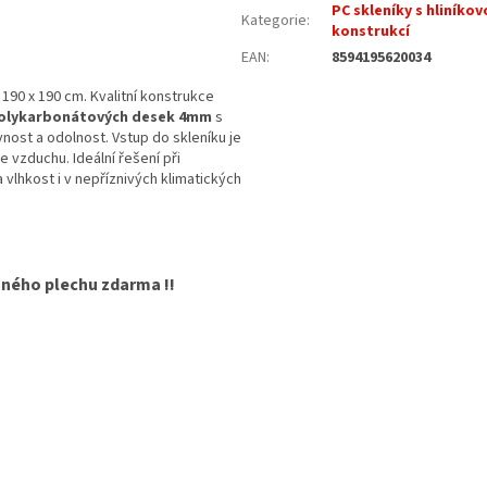
PC skleníky s hliníkov
Kategorie
:
konstrukcí
EAN
:
8594195620034
0 x 190 cm. Kvalitní konstrukce
polykarbonátových desek 4mm
s
vnost a odolnost. Vstup do skleníku je
e vzduchu. Ideální řešení při
a vlhkost i v nepříznivých klimatických
ného plechu zdarma !!