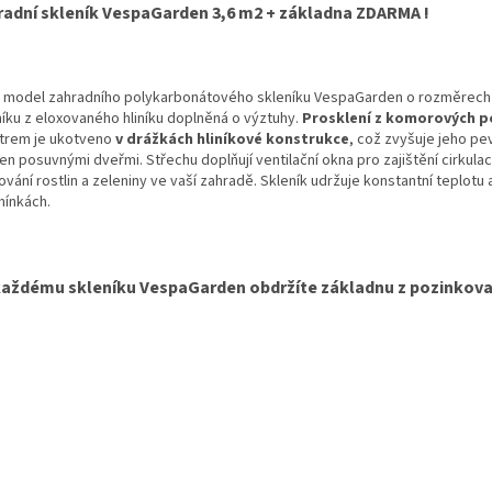
radní skleník VespaGarden 3,6 m2 + základna ZDARMA !
 model zahradního polykarbonátového skleníku VespaGarden o rozměrech 19
níku z eloxovaného hliníku doplněná o výztuhy.
Prosklení z komorových 
iltrem je ukotveno
v drážkách hliníkové konstrukce
, což zvyšuje jeho pe
n posuvnými dveřmi. Střechu doplňují ventilační okna pro zajištění cirkulac
vání rostlin a zeleniny ve vaší zahradě. Skleník udržuje konstantní teplotu 
ínkách.
každému skleníku VespaGarden obdržíte základnu z pozinkova