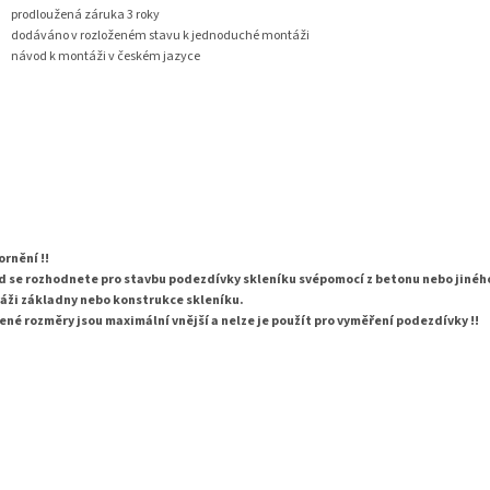
prodloužená záruka 3 roky
dodáváno v rozloženém stavu k jednoduché montáži
návod k montáži v českém jazyce
rnění !!
 se rozhodnete pro stavbu podezdívky skleníku svépomocí z betonu nebo jiného
áži základny nebo konstrukce skleníku.
né rozměry jsou maximální vnější a nelze je použít pro vyměření podezdívky !!