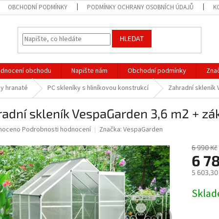
OBCHODNÍ PODMÍNKY
PODMÍNKY OCHRANY OSOBNÍCH ÚDAJŮ
K
HLEDAT
dnocení obchodu
Napište nám
Obchodní podmínky
Zna
ky hranaté
PC skleníky s hliníkovou konstrukcí
Zahradní skleník
radní skleník VespaGarden 3,6 m2 + 
né
noceno
Podrobnosti hodnocení
Značka:
VespaGarden
ní
u
6 990 Kč
6 7
5 603,30
Měrná
Skla
ek.
cena: