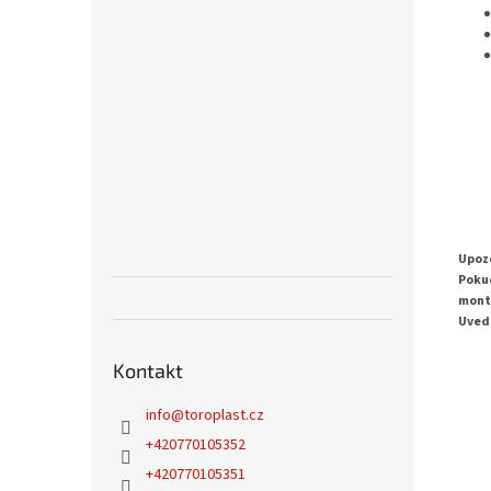
Upozo
Pokud
mont
Uvede
Kontakt
info
@
toroplast.cz
+420770105352
+420770105351