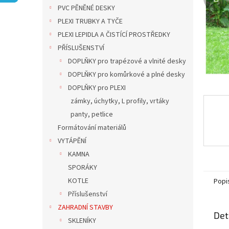
n
PVC PĚNĚNÉ DESKY
e
PLEXI TRUBKY A TYČE
l
PLEXI LEPIDLA A ČISTÍCÍ PROSTŘEDKY
PŘÍSLUŠENSTVÍ
DOPLŇKY pro trapézové a vlnité desky
DOPLŇKY pro komůrkové a plné desky
DOPLŇKY pro PLEXI
zámky, úchytky, L profily, vrtáky
panty, petlice
Formátování materiálů
VYTÁPĚNÍ
KAMNA
SPORÁKY
KOTLE
Popi
Příslušenství
ZAHRADNÍ STAVBY
Det
SKLENÍKY