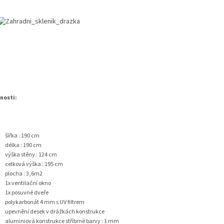
nosti:
šířka : 190 cm
délka : 190 cm
výška stěny : 124 cm
celková výška : 195 cm
plocha : 3,6m2
1x ventilační okno
1x posuvné dveře
polykarbonát 4 mm s UV filtrem
upevnění desek v drážkách konstrukce
aluminiová konstrukce stříbrné barvy : 1 mm