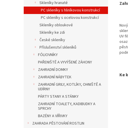
Skleníky hranaté
Zah
PC skleníky s hliníkovou konstrukcí
PC skleníky s ocelovou konstrukcí
Skleníky obloukové
Nový
skle
Skleníky ke zdi
UV f
České skleníky
osaze
pěsto
Příslušenství skleníků
podm
FÓLIOVNÍKY
PAŘENIŠTĚ A VYVÝŠENÉ ZÁHONY
ZAHRADNÍ DOMKY
Ke 
ZAHRADNÍ NÁBYTEK
ZAHRADNÍ GRILY, KOTLÍKY, OHNIŠTĚ A
UDÍRNY
PÁRTY STANY A STÁNKY
ZAHRADNÍ TOALETY, KADIBUDKY A
SPRCHY
BAZÉNY A VÍŘIVKY
ZAHRADA PĚSTOVÁNÍ ROSTLIN