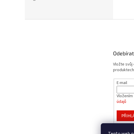
Z
á
p
a
t
Odebírat
í
Vložte svůj
produktech
E-mail
Vložením 
údajů
PŘIHL
Tento web p