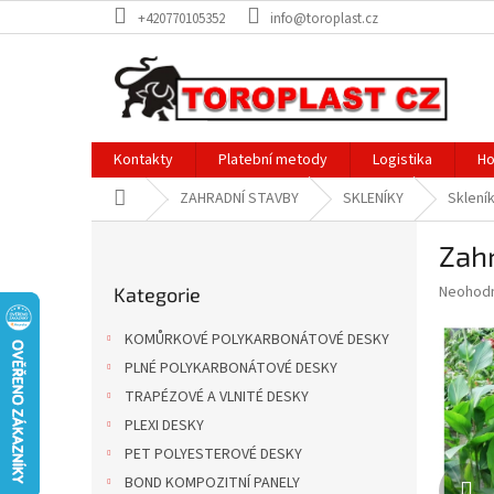
Přejít
+420770105352
info@toroplast.cz
na
obsah
Kontakty
Platební metody
Logistika
Ho
Domů
ZAHRADNÍ STAVBY
SKLENÍKY
Sklení
P
Zah
o
Přeskočit
s
Průměr
Neohod
Kategorie
kategorie
t
hodnoce
r
produkt
KOMŮRKOVÉ POLYKARBONÁTOVÉ DESKY
a
je
PLNÉ POLYKARBONÁTOVÉ DESKY
0,0
n
z
TRAPÉZOVÉ A VLNITÉ DESKY
n
5
í
PLEXI DESKY
hvězdič
p
PET POLYESTEROVÉ DESKY
a
BOND KOMPOZITNÍ PANELY