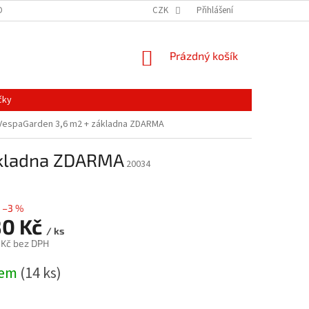
ONTAKTY
MAPA SERVERU
NOVINKY
CZK
Přihlášení
NÁKUPNÍ
Prázdný košík
KOŠÍK
čky
 VespaGarden 3,6 m2 + základna ZDARMA
základna ZDARMA
20034
–3 %
80 Kč
/ ks
 Kč bez DPH
dem
(14 ks)