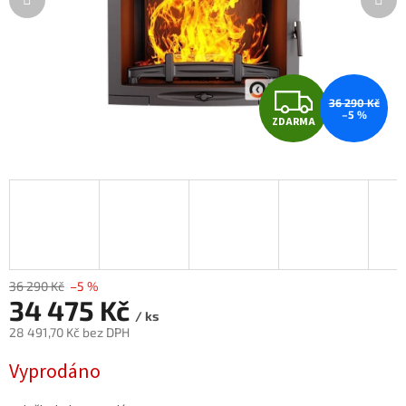
Z
36 290 Kč
–5 %
ZDARMA
D
A
R
M
A
36 290 Kč
–5 %
34 475 Kč
/ ks
28 491,70 Kč bez DPH
Měrná
Vyprodáno
cena: