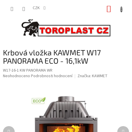
Přejít
NÁKUP
na
CZK
obsah
KOŠÍK
Krbová vložka KAWMET W17
PANORAMA ECO - 16,1kW
W17-16-1 KW PANORAMA WR
Průměrné
Neohodnoceno
Podrobnosti hodnocení
Značka:
KAWMET
hodnocení
produktu
je
0,0
z
5
hvězdiček.