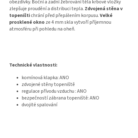
obezdívky. Boční a zadní žebrování těla krbové vložky
zlepšuje proudění a distribuci tepla.
Zdvojená stěna
v
topeništi
chrání před přepálením korpusu.
Velké
prosklené okno
ze 4 mm skla vytvoří příjemnou
atmosféru při pohledu na oheň.
Technické vlastnosti:
komínová klapka: ANO
zdvojené stěny topeniště
regulace přívodu vzduchu : ANO
bezpečností zábrana topeniště: ANO
dvojité spalování