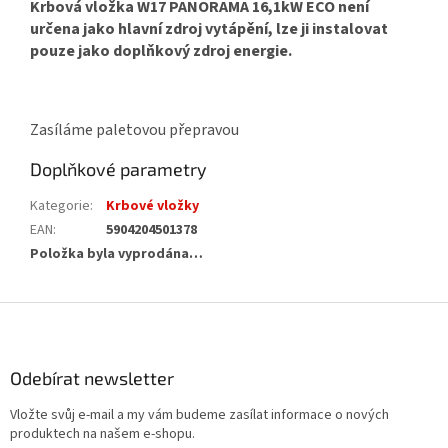
Krbová vložka W17 PANORAMA 16,1kW ECO není
určena jako hlavní zdroj vytápění, lze ji instalovat
pouze jako doplňkový zdroj energie.
Zasíláme paletovou přepravou
Doplňkové parametry
Kategorie
:
Krbové vložky
EAN
:
5904204501378
Položka byla vyprodána…
Z
á
p
a
Odebírat newsletter
t
Vložte svůj e-mail a my vám budeme zasílat informace o nových
í
produktech na našem e-shopu.