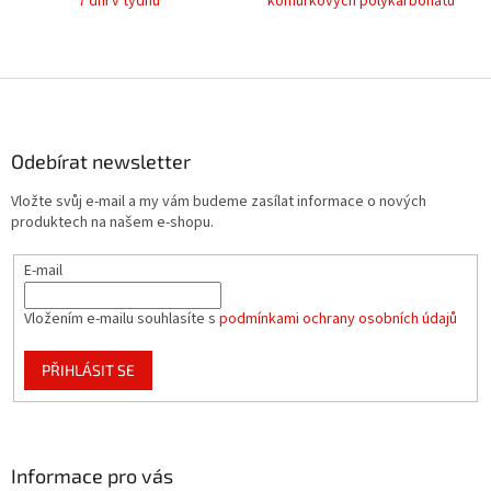
7 dní v týdnu
komůrkových polykarbonátů
i
s
u
Z
á
p
a
Odebírat newsletter
t
Vložte svůj e-mail a my vám budeme zasílat informace o nových
í
produktech na našem e-shopu.
E-mail
Vložením e-mailu souhlasíte s
podmínkami ochrany osobních údajů
PŘIHLÁSIT SE
Informace pro vás