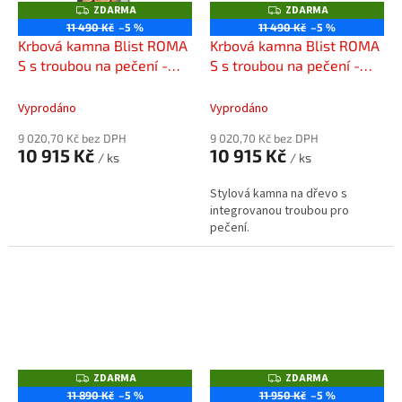
ZDARMA
ZDARMA
Z
Z
D
D
11 490 Kč
–5 %
11 490 Kč
–5 %
A
A
Krbová kamna Blist ROMA
Krbová kamna Blist ROMA
R
R
M
M
S s troubou na pečení -
S s troubou na pečení -
A
A
Beige
Red
Vyprodáno
Vyprodáno
9 020,70 Kč bez DPH
9 020,70 Kč bez DPH
10 915 Kč
10 915 Kč
/ ks
/ ks
Stylová kamna na dřevo s
integrovanou troubou pro
pečení.
ZDARMA
ZDARMA
Z
Z
D
D
11 890 Kč
–5 %
11 950 Kč
–5 %