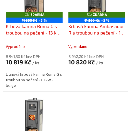
s
k
p
t
r
ZDARMA
ZDARMA
Z
Z
ů
o
D
D
11 390 Kč
–5 %
11 390 Kč
–5 %
A
A
d
Krbová kamna Roma G s
Krbová kamna Ambasador
R
R
M
M
u
troubou na pečení - 13 kW
R s troubou na pečení - 13
A
A
k
- Beige
kW - Beige
t
Vyprodáno
Vyprodáno
ů
8 941,30 Kč bez DPH
8 942,20 Kč bez DPH
10 819 Kč
10 820 Kč
/ ks
/ ks
Litinová krbová kamna Roma G s
troubou na pečení - 13 kW -
beige