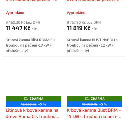
A
A
Red + příslušenství
(NAPOLI) + příslušenství
Vyprodáno
Vyprodáno
9 460,30 Kč bez DPH
9 767,80 Kč bez DPH
11 447 Kč
11 819 Kč
/ ks
/ ks
Krbová kamna Blist ROMA S s
Krbová kamna BLIST NAPOLI s
troubou na pečení -13 kW +
troubou na pečení - 12 kW +
příslušenství
příslušenství
ZDARMA
ZDARMA
Z
Z
D
D
12 550 Kč
–5 %
15 890 Kč
–5 %
A
A
Litinová krbová kamna na
Krbová kamna Blist BRM -
R
R
M
M
dřevo Roma G s troubou
14 kW s troubou na pečení
A
A
na pečení - 13 kW - Red +
- Antracit