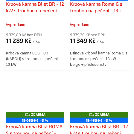
A
A
Krbová kamna Blist BR - 12
Krbová kamna Roma G s
R
R
M
M
kW s troubou na pečení
troubou na pečení - 13 kW
A
A
(NAPOLI)
- Beige + příslušenství
Vyprodáno
Vyprodáno
9 329,80 Kč bez DPH
9 379,30 Kč bez DPH
11 289 Kč
11 349 Kč
/ ks
/ ks
Krbová kamna BLIST BR
Litinová krbová kamna Roma G s
(NAPOLI) s troubou na pečení -
troubou na pečení - 13 kW -
12 kW
beige + příslušenství
ZDARMA
ZDARMA
Z
Z
D
D
12 050 Kč
–5 %
12 450 Kč
–5 %
A
A
Krbová kamna Blist ROMA
Krbová kamna Blist BR - 12
R
R
M
M
S s troubou na pečení -
kW s troubou na pečení