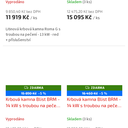
příslušenství
Vyprodáno
Skladem
(3 ks)
9 850,40 Kč bez DPH
12 475,20 Kč bez DPH
11 919 Kč
15 095 Kč
/ ks
/ ks
Litinová krbová kamna Roma G s
troubou na pečení - 13 kW - red
+ příslušenství
ZDARMA
ZDARMA
Z
Z
D
D
15 890 Kč
–5 %
16 450 Kč
–5 %
A
A
Krbová kamna Blist BRM -
Krbová kamna Blist BRM -
R
R
M
M
14 kW s troubou na pečení
14 kW s troubou na pečení
A
A
- Beige
- Antracit + příslušenství
Vyprodáno
Skladem
(3 ks)