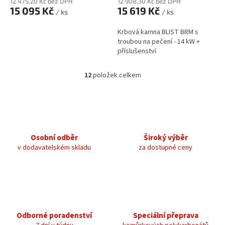
12 475,20 Kč bez DPH
12 908,30 Kč bez DPH
15 095 Kč
15 619 Kč
/ ks
/ ks
Krbová kamna BLIST BRM s
troubou na pečení - 14 kW +
příslušenství
12
položek celkem
O
v
l
á
d
a
c
Osobní odběr
Široký výběr
í
v dodavatelském skladu
za dostupné ceny
p
r
v
k
y
v
ý
Odborné poradenství
Speciální přeprava
p