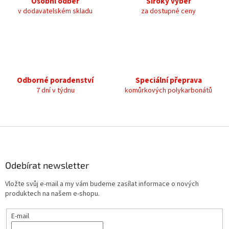
Osobní odběr
Široký výběr
r
v
v dodavatelském skladu
za dostupné ceny
k
y
v
ý
p
i
s
Odborné poradenství
Speciální přeprava
u
7 dní v týdnu
komůrkových polykarbonátů
Z
á
p
a
Odebírat newsletter
t
Vložte svůj e-mail a my vám budeme zasílat informace o nových
í
produktech na našem e-shopu.
E-mail