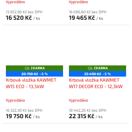
Vyprodáno
Vyprodáno
13 652,90 Kč bez DPH
16 086,80 Kč bez DPH
16 520 Kč
19 465 Kč
/ ks
/ ks
ZDARMA
ZDARMA
Z
Z
D
D
20 790 Kč
–5 %
23 490 Kč
–5 %
A
A
Krbová vložka KAWMET
Krbová vložka KAWMET
R
R
M
M
W15 ECO - 13,5kW
W17 DECOR ECO - 12,3kW
A
A
Vyprodáno
Vyprodáno
16 322,30 Kč bez DPH
18 442,20 Kč bez DPH
19 750 Kč
22 315 Kč
/ ks
/ ks