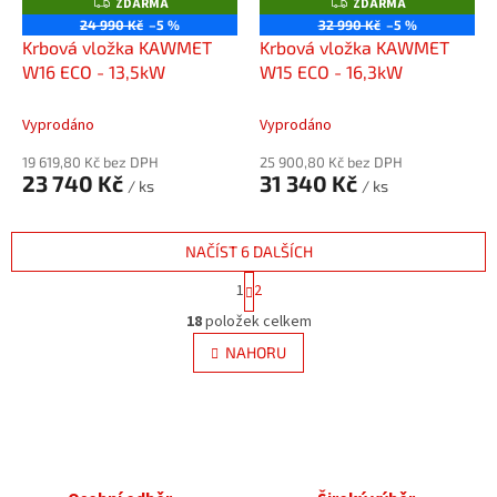
ZDARMA
ZDARMA
Z
Z
D
D
24 990 Kč
–5 %
32 990 Kč
–5 %
A
A
Krbová vložka KAWMET
Krbová vložka KAWMET
R
R
M
M
W16 ECO - 13,5kW
W15 ECO - 16,3kW
A
A
Vyprodáno
Vyprodáno
19 619,80 Kč bez DPH
25 900,80 Kč bez DPH
23 740 Kč
31 340 Kč
/ ks
/ ks
NAČÍST 6 DALŠÍCH
S
1
2
t
O
r
18
položek celkem
v
á
l
NAHORU
n
á
k
d
o
v
a
á
c
n
í
í
p