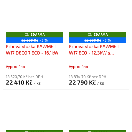
ZDARMA
ZDARMA
Z
Z
D
D
23 590 Kč
–5 %
23 990 Kč
–5 %
A
A
Krbová vložka KAWMET
Krbová vložka KAWMET
R
R
M
M
W17 DECOR ECO - 16,1kW
W17 ECO - 12,3kW s
A
A
externím přívodem
vzduchu
Vyprodáno
Vyprodáno
18 520,70 Kč bez DPH
18 834,70 Kč bez DPH
22 410 Kč
22 790 Kč
/ ks
/ ks