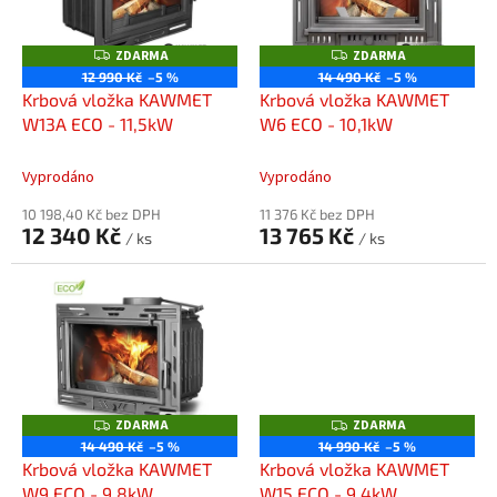
s
k
p
t
r
ZDARMA
ZDARMA
Z
Z
ů
o
D
D
12 990 Kč
–5 %
14 490 Kč
–5 %
A
A
d
Krbová vložka KAWMET
Krbová vložka KAWMET
R
R
M
M
u
W13A ECO - 11,5kW
W6 ECO - 10,1kW
A
A
k
t
Vyprodáno
Vyprodáno
ů
10 198,40 Kč bez DPH
11 376 Kč bez DPH
12 340 Kč
13 765 Kč
/ ks
/ ks
ZDARMA
ZDARMA
Z
Z
D
D
14 490 Kč
–5 %
14 990 Kč
–5 %
A
A
Krbová vložka KAWMET
Krbová vložka KAWMET
R
R
M
M
W9 ECO - 9,8kW
W15 ECO - 9,4kW