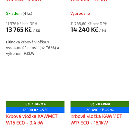
A
A
Skladem
(4 ks)
Vyprodáno
11 376 Kč bez DPH
11 768,60 Kč bez DPH
13 765 Kč
14 240 Kč
/ ks
/ ks
Litinová krbová vložka s
vysokou účinností (až 76 %) a
výkonem 9,8kW.
ZDARMA
ZDARMA
Z
Z
D
D
17 390 Kč
–5 %
20 490 Kč
–5 %
A
A
Krbová vložka KAWMET
Krbová vložka KAWMET
R
R
M
M
W16 ECO - 9,4kW
W17 ECO - 16,1kW
A
A