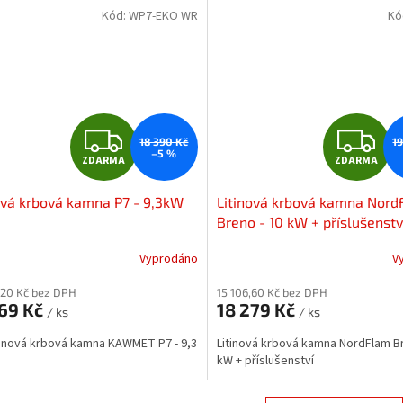
Kód:
WP7-EKO WR
Kó
Z
Z
18 390 Kč
1
–5 %
ZDARMA
ZDARMA
D
D
ová krbová kamna P7 - 9,3kW
Litinová krbová kamna Nor
A
A
Breno - 10 kW + příslušenstv
R
R
Vyprodáno
V
M
,20 Kč bez DPH
15 106,60 Kč bez DPH
469 Kč
18 279 Kč
/ ks
/ ks
A
A
tinová krbová kamna KAWMET P7 - 9,3
Litinová krbová kamna NordFlam Br
kW + příslušenství