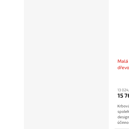
Malá 
dřevo
13 024
15 
Krbová
spoleh
design
účinno
interié