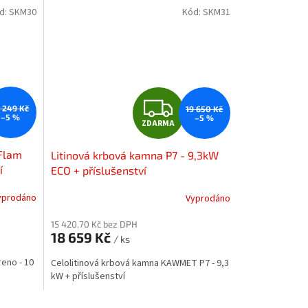
d:
SKM30
Kód:
SKM31
Z
9 249 Kč
19 650 Kč
–5 %
–5 %
ZDARMA
D
dFlam
Litinová krbová kamna P7 - 9,3kW
A
í
ECO + příslušenství
R
yprodáno
Vyprodáno
M
M
15 420,70 Kč bez DPH
18 659 Kč
/ ks
A
eno - 10
Celolitinová krbová kamna KAWMET P7 - 9,3
kW + příslušenství