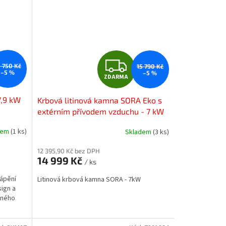
Z
5 750 Kč
15 790 Kč
–5 %
–5 %
ZDARMA
D
7,9 kW
Krbová litinová kamna SORA Eko s
A
extérním přívodem vzduchu - 7 kW
R
dem
(1 ks)
Skladem
(3 ks)
M
M
12 395,90 Kč bez DPH
14 999 Kč
/ ks
A
tápění
Litinová krbová kamna SORA - 7kW
ign a
rného