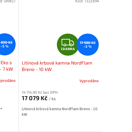
d:
SKM27
Kód:
7321894
Z
6 890 Kč
17 980 Kč
–5 %
–5 %
ZDARMA
D
 Eko s
Litinová krbová kamna NordFlam
A
- 7 kW
Breno - 10 kW
R
yprodáno
Vyprodáno
M
M
14 114,90 Kč bez DPH
17 079 Kč
/ ks
A
 +
Litinová krbová kamna NordFlam Breno - 10
kW