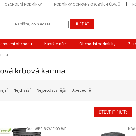
OBCHODNÍ PODMÍNKY
PODMÍNKY OCHRANY OSOBNÍCH ÚDAJŮ
K
HLEDAT
dnocení obchodu
Napište nám
Obchodní podmínky
Zna
kamna
inová krbová kamna
nější
Nejdražší
Nejprodávanější
Abecedně
OTEVŘÍT FILTR
Kód:
WP9-8KW EKO WR
Kód