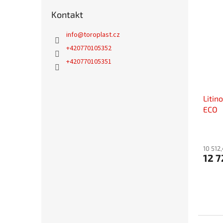
Kontakt
info
@
toroplast.cz
+420770105352
+420770105351
Litin
ECO
10 512
12 