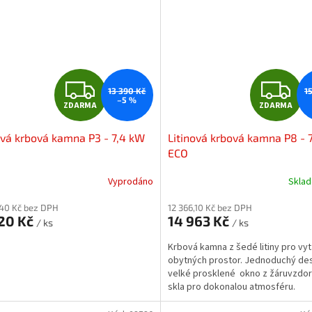
Z
Z
13 390 Kč
1
–5 %
ZDARMA
ZDARMA
D
D
ová krbová kamna P3 - 7,4 kW
Litinová krbová kamna P8 - 
A
A
ECO
R
R
Vyprodáno
Skla
M
,40 Kč bez DPH
12 366,10 Kč bez DPH
720 Kč
14 963 Kč
/ ks
/ ks
A
A
Krbová kamna z šedé litiny pro vy
obytných prostor. Jednoduchý des
velké prosklené okno z žáruvzdo
skla pro dokonalou atmosféru.