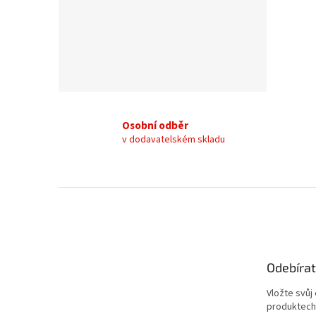
Osobní odběr
v dodavatelském skladu
Z
á
p
a
t
Odebírat
í
Vložte svůj
produktech