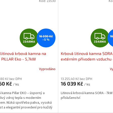
Kód:
23530
Kó
Z
Z
16 590 Kč
1
–5 %
ZDARMA
ZDARMA
D
D
litinová krbová kamna na
Krbová litinová kamna SORA
A
A
 PILLAR Eko - 5,7kW
extérním přívodem vzduchu 
+ příslušenství
R
R
Vyprodáno
V
M
,80 Kč bez DPH
13 255,40 Kč bez DPH
760 Kč
16 039 Kč
/ ks
/ ks
A
A
 kamna Pillar EKO – úsporný a
Litinová krbová kamna SORA - 7kW
livý zdroj tepla s moderním
příslušenství
em. Nízká spotřeba paliva, vysoká
st a elegantní provedení pro každý
r.