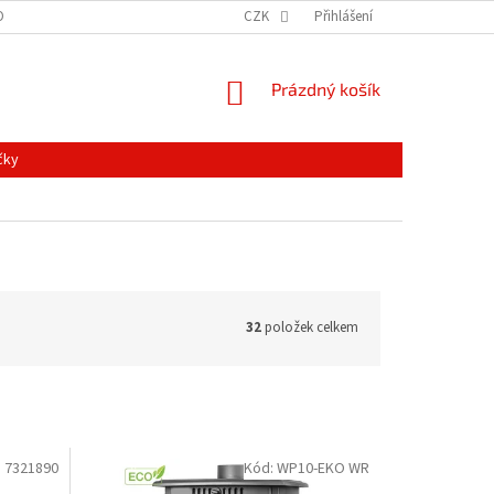
ONTAKTY
MAPA SERVERU
NOVINKY
CZK
Přihlášení
NÁKUPNÍ
Prázdný košík
KOŠÍK
čky
32
položek celkem
:
7321890
Kód:
WP10-EKO WR