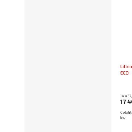
Litin
ECO
14 437
17 
Celoli
kW