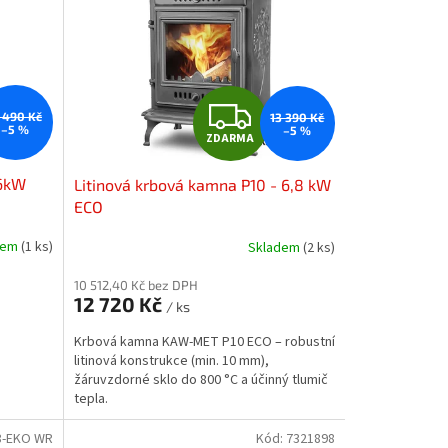
Z
1 490 Kč
13 390 Kč
–5 %
–5 %
ZDARMA
D
 6kW
Litinová krbová kamna P10 - 6,8 kW
A
ECO
R
dem
(1 ks)
Skladem
(2 ks)
M
10 512,40 Kč bez DPH
12 720 Kč
/ ks
A
Krbová kamna KAW-MET P10 ECO – robustní
litinová konstrukce (min. 10 mm),
žáruvzdorné sklo do 800 °C a účinný tlumič
tepla.
-EKO WR
Kód:
7321898