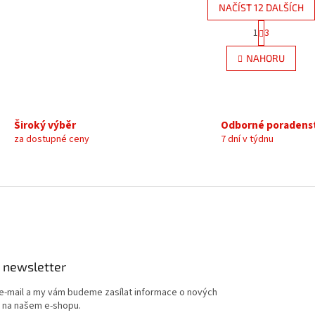
NAČÍST 12 DALŠÍCH
S
1
3
O
t
r
v
NAHORU
á
l
n
á
k
d
o
a
v
c
á
Široký výběr
Odborné poradens
í
n
za dostupné ceny
7 dní v týdnu
p
í
r
v
k
y
v
ý
p
i
s
 newsletter
u
 e-mail a my vám budeme zasílat informace o nových
 na našem e-shopu.