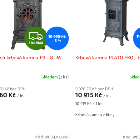
Z
10 990 Kč
1
–3 %
ZDARMA
D
ová krbová kamna P9 - 8 kW
Krbová kamna PLATO EKO -
A
R
Skladem
(2 ks)
Skla
M
90 Kč bez DPH
9 020,70 Kč bez DPH
660 Kč
10 915 Kč
/ ks
/ ks
A
Měrná
10 915 Kč / 1 ks
cena:
Krbová kamna z litiny
Kód:
WP3-EKO WR
Kód:
WP8