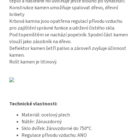
teplo a následně ho uvolňuje ještě dlouho po vyhasnutí.
Konstrukce kamen umožňuje spalovat dřevo, dřevní
brikety
Krbová kamna jsou opatřena regulací přívodu vzduchu
pro zajištění správné funkce a udržení čistého skla.
Pod topeništěm se nachází popelník. Spodní část kamen
slouží jako zásobník na dřevo.
Deflektor kamen šetří palivo a zároveň zvyšuje účinnost
kamen.
Rošt kamen je litinový.
Technické vlastnosti:
Materiál: ocelový plech
Nátěr: žáruvzdorný
Sklo dvířek: žáruvzdorné do 750°C
Regulace přívodu vzduchu: ANO