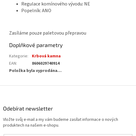
Regulace komínového vývodu: NE
Popelník: ANO
Zasíláme pouze paletovou přepravou
Doplňkové parametry
Kategorie
:
Krbová kamna
EAN
:
8606029740914
Položka byla vyprodána…
Z
á
p
a
Odebírat newsletter
t
Vložte svůj e-mail a my vám budeme zasílat informace o nových
í
produktech na našem e-shopu.