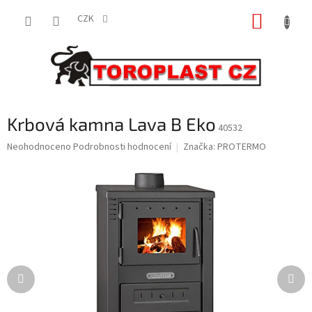
Přejít
NÁKUP
na
CZK
obsah
KOŠÍK
Krbová kamna Lava B Eko
40532
Průměrné
Neohodnoceno
Podrobnosti hodnocení
Značka:
PROTERMO
hodnocení
produktu
je
0,0
z
5
hvězdiček.