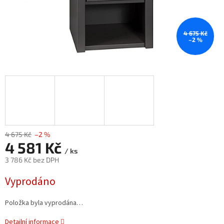
4 675 Kč
–2 %
4 675 Kč
–2 %
4 581 Kč
/ ks
3 786 Kč bez DPH
Měrná
Vyprodáno
cena:
Položka byla vyprodána…
Detailní informace