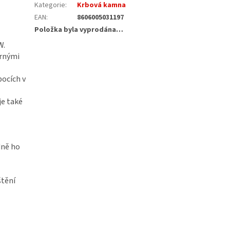
Kategorie
:
Krbová kamna
EAN
:
8606005031197
Položka byla vyprodána…
W.
ěrnými
ocích v
je také
dně ho
štění