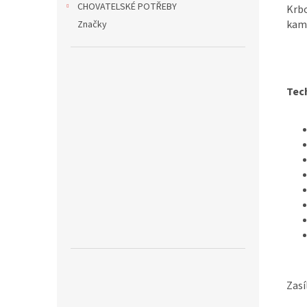
CHOVATELSKÉ POTŘEBY
Krbo
kame
Značky
Tec
Zasí