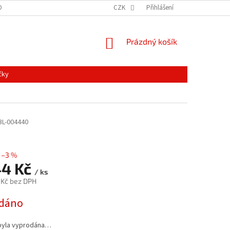
ONTAKTY
MAPA SERVERU
NOVINKY
CZK
Přihlášení
NÁKUPNÍ
Prázdný košík
KOŠÍK
čky
BL-004440
–3 %
44 Kč
/ ks
 Kč bez DPH
dáno
byla vyprodána…