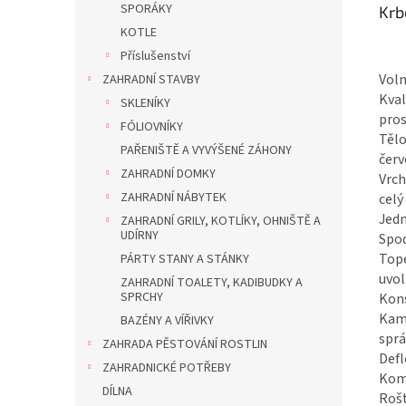
SPORÁKY
Krb
KOTLE
Příslušenství
Voln
ZAHRADNÍ STAVBY
Kval
SKLENÍKY
pros
FÓLIOVNÍKY
Tělo
PAŘENIŠTĚ A VYVÝŠENÉ ZÁHONY
červ
ZAHRADNÍ DOMKY
Vrch
ZAHRADNÍ NÁBYTEK
celý
Jedn
ZAHRADNÍ GRILY, KOTLÍKY, OHNIŠTĚ A
UDÍRNY
Spod
Tope
PÁRTY STANY A STÁNKY
uvol
ZAHRADNÍ TOALETY, KADIBUDKY A
SPRCHY
Kons
Kamn
BAZÉNY A VÍŘIVKY
sprá
ZAHRADA PĚSTOVÁNÍ ROSTLIN
Defl
ZAHRADNICKÉ POTŘEBY
Komí
DÍLNA
Rošt