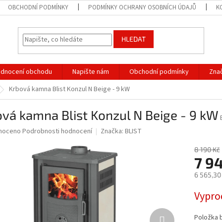
OBCHODNÍ PODMÍNKY
PODMÍNKY OCHRANY OSOBNÍCH ÚDAJŮ
K
HLEDAT
dnocení obchodu
Napište nám
Obchodní podmínky
Zna
Krbová kamna Blist Konzul N Beige - 9 kW
vá kamna Blist Konzul N Beige - 9 kW
né
noceno
Podrobnosti hodnocení
Značka:
BLIST
ní
u
8 190 Kč
7 9
6 565,30
Měrná
Vypro
ek.
cena:
Položka 