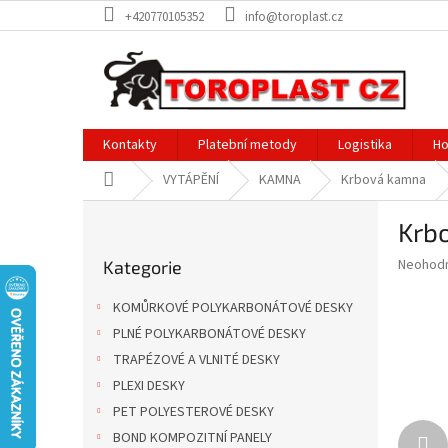
Přejít
+420770105352
info@toroplast.cz
na
obsah
Kontakty
Platební metody
Logistika
Ho
Domů
VYTÁPĚNÍ
KAMNA
Krbová kamna
P
Krbo
o
Přeskočit
s
Průměr
Neohod
Kategorie
kategorie
t
hodnoce
r
produkt
KOMŮRKOVÉ POLYKARBONÁTOVÉ DESKY
a
je
PLNÉ POLYKARBONÁTOVÉ DESKY
0,0
n
z
TRAPÉZOVÉ A VLNITÉ DESKY
n
5
í
PLEXI DESKY
hvězdič
p
PET POLYESTEROVÉ DESKY
a
BOND KOMPOZITNÍ PANELY