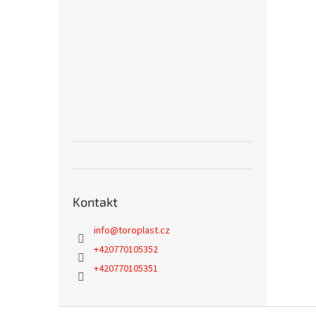
Kontakt
info
@
toroplast.cz
+420770105352
+420770105351
Z