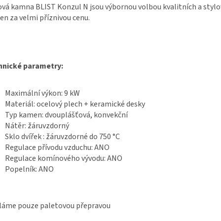
vá kamna BLIST Konzul N jsou výbornou volbou kvalitních a styl
n za velmi příznivou cenu.
hnické parametry:
Maximální výkon: 9 kW
Materiál: ocelový plech + keramické desky
Typ kamen: dvouplášťová, konvekční
Nátěr: žáruvzdorný
Sklo dvířek : žáruvzdorné do 750 °C
Regulace přívodu vzduchu: ANO
Regulace komínového vývodu: ANO
Popelník: ANO
láme pouze paletovou přepravou