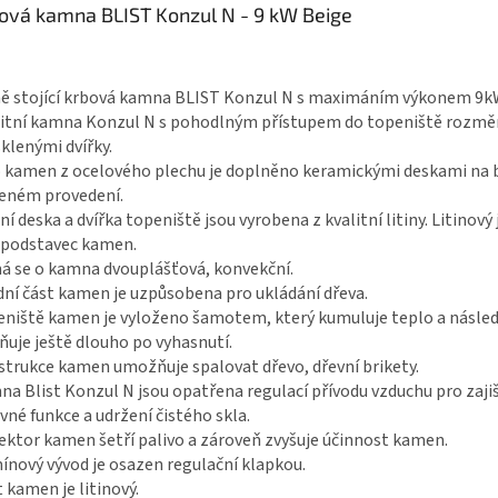
ová kamna BLIST Konzul N - 9 kW Beige
ě stojící krbová kamna BLIST Konzul N s maximáním výkonem 9k
itní kamna Konzul N s pohodlným přístupem do topeniště rozm
klenými dvířky.
 kamen z ocelového plechu je doplněno keramickými deskami na b
eném provedení.
ní deska a dvířka topeniště jsou vyrobena z kvalitní litiny. Litinový 
 podstavec kamen.
á se o kamna dvouplášťová, konvekční.
ní část kamen je uzpůsobena pro ukládání dřeva.
niště kamen je vyloženo šamotem, který kumuluje teplo a násle
ňuje ještě dlouho po vyhasnutí.
trukce kamen umožňuje spalovat dřevo, dřevní brikety.
a Blist Konzul N jsou opatřena regulací přívodu vzduchu pro zaji
vné funkce a udržení čistého skla.
ektor kamen šetří palivo a zároveň zvyšuje účinnost kamen.
nový vývod je osazen regulační klapkou.
 kamen je litinový.