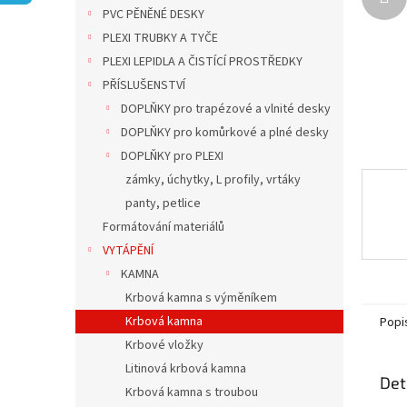
n
PVC PĚNĚNÉ DESKY
e
PLEXI TRUBKY A TYČE
l
PLEXI LEPIDLA A ČISTÍCÍ PROSTŘEDKY
PŘÍSLUŠENSTVÍ
DOPLŇKY pro trapézové a vlnité desky
DOPLŇKY pro komůrkové a plné desky
DOPLŇKY pro PLEXI
zámky, úchytky, L profily, vrtáky
panty, petlice
Formátování materiálů
VYTÁPĚNÍ
KAMNA
Krbová kamna s výměníkem
Krbová kamna
Popi
Krbové vložky
Litinová krbová kamna
Det
Krbová kamna s troubou