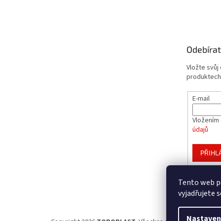
á
p
a
t
Odebírat
í
Vložte svůj
produktech
E-mail
Vložením 
údajů
PŘIHL
Tento web p
vyjadřujete s
Nastaven