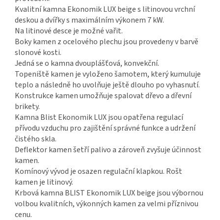
Kvalitní kamna Ekonomik LUX beige s litinovou vrchní
deskou a dvířky s maximálním výkonem 7 kW.
Na litinové desce je možné vařit.
Boky kamen z ocelového plechu jsou provedeny v barvě
slonové kosti.
Jedná se o kamna dvouplášťová, konvekční.
Topeniště kamen je vyloženo šamotem, který kumuluje
teplo a následně ho uvolňuje ještě dlouho po vyhasnutí.
Konstrukce kamen umožňuje spalovat dřevo a dřevní
brikety.
Kamna Blist Ekonomik LUX jsou opatřena regulací
přívodu vzduchu pro zajištění správné funkce a udržení
čistého skla.
Deflektor kamen šetří palivo a zároveň zvyšuje účinnost
kamen.
Komínový vývod je osazen regulační klapkou. Rošt
kamen je litinový.
Krbová kamna BLIST Ekonomik LUX beige jsou výbornou
volbou kvalitních, výkonných kamen za velmi příznivou
cenu.