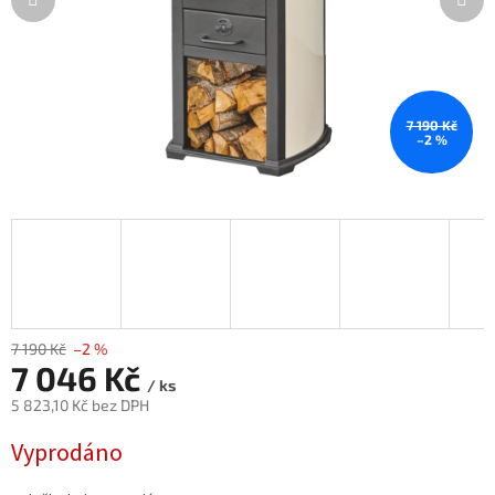
7 190 Kč
–2 %
7 190 Kč
–2 %
7 046 Kč
/ ks
5 823,10 Kč bez DPH
Měrná
Vyprodáno
cena: