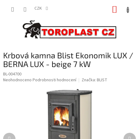
Přejít
NÁKUP
na
CZK
obsah
KOŠÍK
Krbová kamna Blist Ekonomik LUX /
BERNA LUX - beige 7 kW
BL-004700
Průměrné
Neohodnoceno
Podrobnosti hodnocení
Značka:
BLIST
hodnocení
produktu
je
0,0
z
5
hvězdiček.