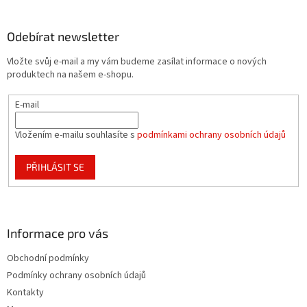
á
p
a
Odebírat newsletter
t
Vložte svůj e-mail a my vám budeme zasílat informace o nových
í
produktech na našem e-shopu.
E-mail
Vložením e-mailu souhlasíte s
podmínkami ochrany osobních údajů
PŘIHLÁSIT SE
Informace pro vás
Obchodní podmínky
Podmínky ochrany osobních údajů
Kontakty