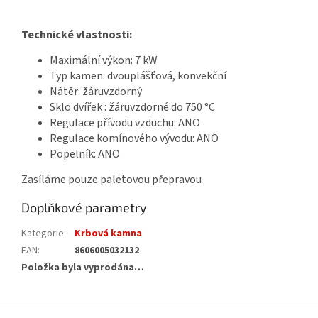
Technické vlastnosti:
Maximální výkon: 7 kW
Typ kamen: dvouplášťová, konvekční
Nátěr: žáruvzdorný
Sklo dvířek : žáruvzdorné do 750 °C
Regulace přívodu vzduchu: ANO
Regulace komínového vývodu: ANO
Popelník: ANO
Zasíláme pouze paletovou přepravou
Doplňkové parametry
Kategorie
:
Krbová kamna
EAN
:
8606005032132
Položka byla vyprodána…
Z