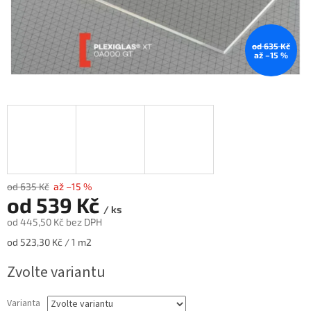
od 635 Kč
až –15 %
od 635 Kč
až –15 %
od
539 Kč
/ ks
od
445,50 Kč
bez DPH
Měrná
od 523,30 Kč / 1 m2
cena:
Zvolte variantu
Varianta