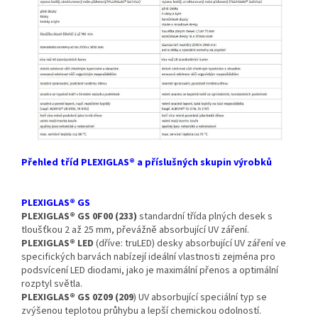
Přehled tříd PLEXIGLAS® a příslušných skupin výrobků
PLEXIGLAS® GS
PLEXIGLAS® GS 0F00 (233)
standardní třída plných desek s
tloušťkou 2 až 25 mm, převážně absorbující UV záření.
PLEXIGLAS® LED
(dříve: truLED) desky absorbující UV záření ve
specifických barvách nabízejí ideální vlastnosti zejména pro
podsvícení LED diodami, jako je maximální přenos a optimální
rozptyl světla.
PLEXIGLAS® GS 0Z09 (209
) UV absorbující speciální typ se
zvýšenou teplotou průhybu a lepší chemickou odolností.