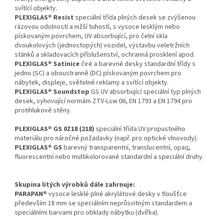
svítící objekty.
PLEXIGLAS® Resist
speciální třída plných desek se zvýšenou
rázovou odolností a nižší tuhostí, s vysoce lesklým nebo
pískovaným povrchem, UV absorbující, pro čelní skla
dvoukolových (jednostopých) vozidel, výstavbu veletržních
stánků a skladovacích příslušenství, ochranná prosklení apod.
PLEXIGLAS® Satinice
čiré a barevné desky standardní třídy s
jedno (SC) a oboustranně (DC) pískovaným povrchem pro
nábytek, displeje, světelné reklamy a svítící objekty.
PLEXIGLAS® Soundstop
GS UV absorbující speciální typ plných
desek, vyhovující normám ZTV-Lsw 06, EN 1793 a EN 1794 pro
protihlukové stěny.
PLEXIGLAS® GS 0Z18 (218)
speciální třída UV propustného
materiálu pro náročné požadavky (např. pro optické vlnovody).
PLEXIGLAS® GS
barevný transparentní, translucentní, opaq,
fluorescentní nebo multikolorované standardní a speciální druhy.
Skupina litých výrobků dále zahrnuje:
PARAPAN®
vysoce lesklé plné akrylátové desky v tloušťce
především 18 mm se speciálním neprůsvitným standardem a
speciálními barvami pro obklady nábytku (dvířka).