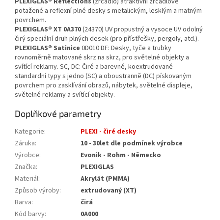
PLEXIGLAS® Reflections
(zrcadlo) atraktivní zrcadlově
potažené a reflexní plné desky s metalickým, lesklým a matným
povrchem.
PLEXIGLAS® XT 0A370
(24370) UV propustný a vysoce UV odolný
čirý speciální druh plných desek (pro přístřešky, pergoly, atd.).
PLEXIGLAS® Satinice
0D010 DF: Desky, tyče a trubky
rovnoměrně matované skrz na skrz, pro světelné objekty a
svítící reklamy. SC, DC: Čiré a barevné, koextrudované
standardní typy s jedno (SC) a oboustranně (DC) pískovaným
povrchem pro zasklívání obrazů, nábytek, světelné displeje,
světelné reklamy a svítící objekty.
Doplňkové parametry
Kategorie
:
PLEXI - čiré desky
Záruka
:
10 - 30let dle podmínek výrobce
Výrobce
:
Evonik - Rohm - Německo
Značka
:
PLEXIGLAS
Materiál
:
Akrylát (PMMA)
Způsob výroby
:
extrudovaný (XT)
Barva
:
čirá
Kód barvy
:
0A000