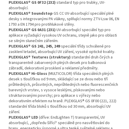
PLEXIGLAS® GS 0F32 (232)
standard typ pro trubky, UV-
absorbující.
PLEXIGLAS® Soundstop
GS CC UV-absorbující speciální plné
desky s integrovanými PA vlákny, splňující normy ZTV-Lsw 06, EN
1793 a EN 1794 pro protihlukové stěny.
PLEXIGLAS® GS 0A31 (231)
UV-absorbující speciální typ pro
aplikace vyžadující vysokou UV ochranu, stejně jako pro oblasti
se silným slunečním zářením.
PLEXIGLAS® GS 241, 245, 249
speciální třídy schválené pro
zasklení letadel, absorbující UV záření, vysoké optické kvality.
PLEXIGLAS® Textures (struktury)
standardní druh čirých a
transparentně zabarvených plných desek pro balkonová
zábradlí, dekorativní prosklení a reklamní předměty.
PLEXIGLAS® Hi-Gloss
(MULTICOLOR) třída speciálních plných
desek s tloušťkou od 9 mm, skládající se ze dvou nebo tří
průhledných, průsvitných, neprůhledných nebo fluorescenčních
barevných vrstev, s vysoce lesklými, pískovanými nebo
strukturovanými povrchy; pro aplikace s výřezy nebo
dekorativním efektem na hraně. PLEXIGLAS® GS 0F00 (221, 222)
standardní třída bloků s tloušťkou od 30 mm, absorbující UV
záření.
PLEXIGLAS® LED
(dříve: EndLighten T) transparentní, UV
absorbující, „dopředu šířící“ speciálně pro nasvětlování do
hrany, energeticky úsporné a ultra tenké světelné reklamy a