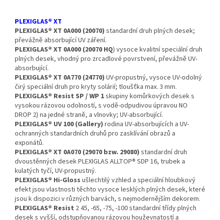
PLEXIGLAS® XT
PLEXIGLAS® XT 0A000 (20070)
standardní druh plných desek;
převážně absorbující UV záření.
PLEXIGLAS® XT 0A000 (20070 HQ
) vysoce kvalitní speciální druh
plných desek, vhodný pro zrcadlové povrstvení, převážně UV-
absorbující.
PLEXIGLAS® XT 0A770 (24770)
UV-propustný, vysoce UV-odolný
čirý speciální druh pro kryty solárií; tloušťka max. 3 mm.
PLEXIGLAS® Resist SP / WP 1
skupiny komůrkových desek s
vysokou rázovou odolností, s vodě-odpudivou úpravou NO
DROP 2) na jedné straně, a vlnovky; UV-absorbující.
PLEXIGLAS® UV 100 (Gallery)
rodina UV-absorbujících a UV-
ochranných standardních druhů pro zasklívání obrazů a
exponátů.
PLEXIGLAS® XT 0A070 (29070 bzw. 29080)
standardní druh
dvoustěnných desek PLEXIGLAS ALLTOP® SDP 16, trubek a
kulatých tyčí, UV-propustný.
PLEXIGLAS® Hi-Gloss
ušlechtilý vzhled a speciální hloubkový
efekt jsou vlastnosti těchto vysoce lesklých plných desek, které
jsou k dispozici v různých barvách, s nejmodernějším dekorem.
PLEXIGLAS® Resist
2 45, -65, -75, -100 standardní třídy plných
desek s vyšší, odstupňovanou rázovou houževnatostí a