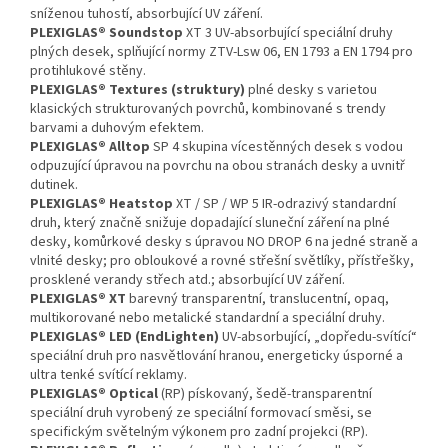
sníženou tuhostí, absorbující UV záření.
PLEXIGLAS® Soundstop
XT 3 UV-absorbující speciální druhy
plných desek, splňující normy ZTV-Lsw 06, EN 1793 a EN 1794 pro
protihlukové stěny.
PLEXIGLAS® Textures (struktury)
plné desky s varietou
klasických strukturovaných povrchů, kombinované s trendy
barvami a duhovým efektem.
PLEXIGLAS® Alltop
SP 4 skupina vícestěnných desek s vodou
odpuzující úpravou na povrchu na obou stranách desky a uvnitř
dutinek.
PLEXIGLAS® Heatstop
XT / SP / WP 5 IR-odrazivý standardní
druh, který značně snižuje dopadající sluneční záření na plné
desky, komůrkové desky s úpravou NO DROP 6 na jedné straně a
vlnité desky; pro obloukové a rovné střešní světlíky, přístřešky,
prosklené verandy střech atd.; absorbující UV záření.
PLEXIGLAS® XT
barevný transparentní, translucentní, opaq,
multikorované nebo metalické standardní a speciální druhy.
PLEXIGLAS® LED
(EndLighten)
UV-absorbující, „dopředu-svítící“
speciální druh pro nasvětlování hranou, energeticky úsporné a
ultra tenké svítící reklamy.
PLEXIGLAS® Optical
(RP) pískovaný, šedě-transparentní
speciální druh vyrobený ze speciální formovací směsi, se
specifickým světelným výkonem pro zadní projekci (RP).