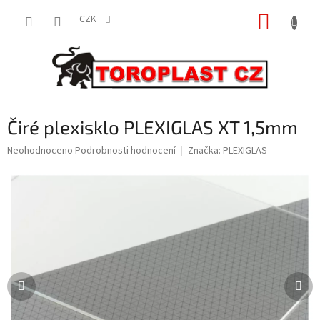
Přejít
NÁKUP
na
CZK
obsah
KOŠÍK
Čiré plexisklo PLEXIGLAS XT 1,5mm
Průměrné
Neohodnoceno
Podrobnosti hodnocení
Značka:
PLEXIGLAS
hodnocení
produktu
je
0,0
z
5
hvězdiček.