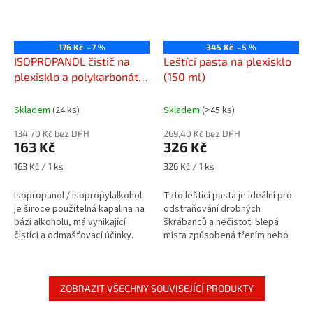
176 Kč
–7 %
345 Kč
–5 %
ISOPROPANOL čistič na
Leštící pasta na plexisklo
plexisklo a polykarbonát
(150 ml)
(500ml)
Skladem
(24 ks)
Skladem
(>45 ks)
134,70 Kč bez DPH
269,40 Kč bez DPH
163 Kč
326 Kč
Měrná
Měrná
163 Kč / 1 ks
326 Kč / 1 ks
cena:
cena:
Isopropanol / isopropylalkohol
Tato lešticí pasta je ideální pro
je široce použitelná kapalina na
odstraňování drobných
bázi alkoholu, má vynikající
škrábanců a nečistot. Slepá
čistící a odmašťovací účinky.
místa způsobená třením nebo
povětrnostními vlivy lze také
znovu vyleštit.
ZOBRAZIT VŠECHNY SOUVISEJÍCÍ PRODUKTY