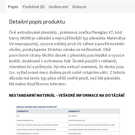
Popis
Podobné (8)
Hodnocení
Diskuze
Detailní popis produktu
Čiré extrudované plexisklo , prémiová značka Plexiglas XT, kód
barvy 0A000 je základní a nejrozšířenější typ plexiskla. Materiál je
UV-nepropustný, vysoce odolný proti UV záření a povětrnostním
vlivům, poskytujeme 30-letou záruku na nežloutnutí. Obě
povrchové strany těchto desek z plexiskla jsou hladké a vysoce
lesklé, dodávané s ochrannou folií. Široké použití v reklamě,
stavebnictví a průmyslu. Výroba extruzí znamená, že desky jsou
tzv. vytlačované mezi dvěma proti sobě rotujícími válci. Z tohoto
důvodu má tento typ plexi větší vnitřní pnutí, než lité plexisklo.
Má malou tloušťkovou toleranci.
NESTANDARNÍ MATERIÁL - VEŠKERÉ INFORMACE NA DOTÁZÁNÍ