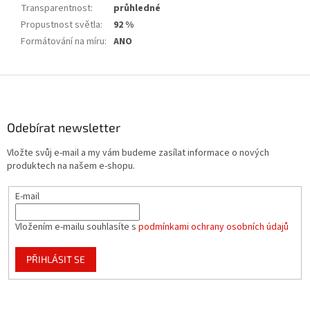
Transparentnost
:
průhledné
Propustnost světla
:
92 %
Formátování na míru
:
ANO
Z
á
p
a
Odebírat newsletter
t
Vložte svůj e-mail a my vám budeme zasílat informace o nových
í
produktech na našem e-shopu.
E-mail
Vložením e-mailu souhlasíte s
podmínkami ochrany osobních údajů
PŘIHLÁSIT SE