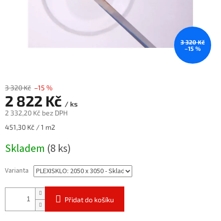
3 320 Kč
–15 %
3 320 Kč
–15 %
2 822 Kč
/ ks
2 332,20 Kč bez DPH
Měrná
451,30 Kč / 1 m2
cena:
Skladem
(8 ks)
Varianta
Přidat do košíku