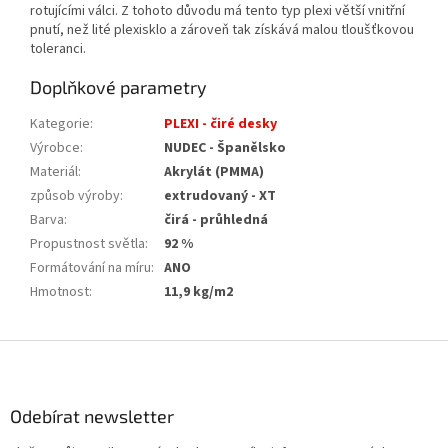
rotujícími válci. Z tohoto důvodu má tento typ plexi větší vnitřní
pnutí, než lité plexisklo a zároveň tak získává malou tloušťkovou
toleranci.
Doplňkové parametry
Kategorie
:
PLEXI - čiré desky
Výrobce
:
NUDEC - Španělsko
Materiál
:
Akrylát (PMMA)
způsob výroby
:
extrudovaný - XT
Barva
:
čirá - průhledná
Propustnost světla
:
92 %
Formátování na míru
:
ANO
Hmotnost
:
11,9 kg/m2
Z
á
p
a
Odebírat newsletter
t