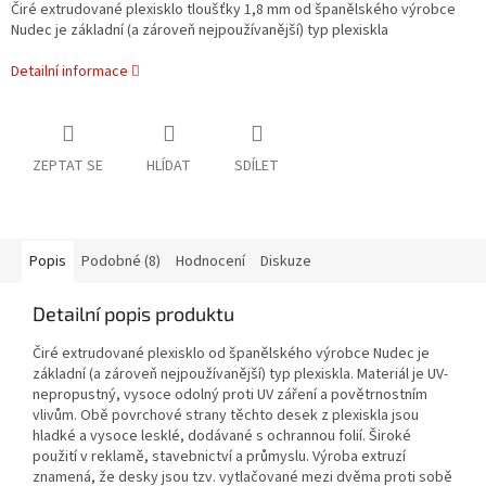
Čiré extrudované plexisklo tloušťky 1,8 mm od španělského výrobce
Nudec je základní (a zároveň nejpoužívanější) typ plexiskla
Detailní informace
ZEPTAT SE
HLÍDAT
SDÍLET
Popis
Podobné (8)
Hodnocení
Diskuze
Detailní popis produktu
Čiré extrudované plexisklo od španělského výrobce Nudec je
základní (a zároveň nejpoužívanější) typ plexiskla. Materiál je UV-
nepropustný, vysoce odolný proti UV záření a povětrnostním
vlivům. Obě povrchové strany těchto desek z plexiskla jsou
hladké a vysoce lesklé, dodávané s ochrannou folií. Široké
použití v reklamě, stavebnictví a průmyslu. Výroba extruzí
znamená, že desky jsou tzv. vytlačované mezi dvěma proti sobě