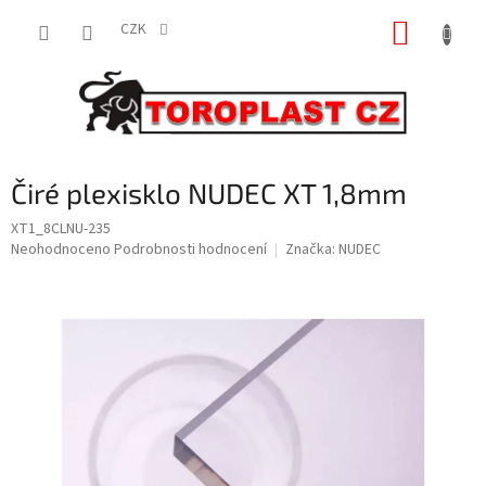
Přejít
NÁKUP
na
CZK
obsah
KOŠÍK
Čiré plexisklo NUDEC XT 1,8mm
XT1_8CLNU-235
Průměrné
Neohodnoceno
Podrobnosti hodnocení
Značka:
NUDEC
hodnocení
produktu
je
0,0
z
5
hvězdiček.