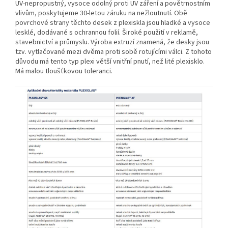
UV-nepropustný, vysoce odolný proti UV záření a povětrnostním
vlivům, poskytujeme 30-letou záruku na nežloutnutí. Obě
povrchové strany těchto desek z plexiskla jsou hladké a vysoce
lesklé, dodávané s ochrannou folií. Široké použití v reklamě,
stavebnictví a průmyslu. Výroba extruzí znamená, že desky jsou
tzv. vytlačované mezi dvěma proti sobě rotujícími válci. Z tohoto
důvodu má tento typ plexi větší vnitřní pnutí, než lité plexisklo.
Má malou tloušťkovou toleranci.