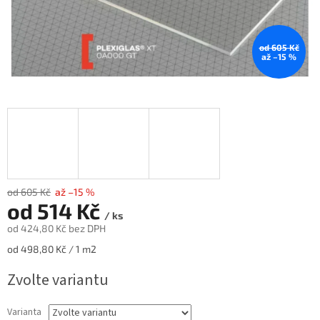
od 605 Kč
až –15 %
od 605 Kč
až –15 %
od
514 Kč
/ ks
od
424,80 Kč
bez DPH
Měrná
od 498,80 Kč / 1 m2
cena:
Zvolte variantu
Varianta