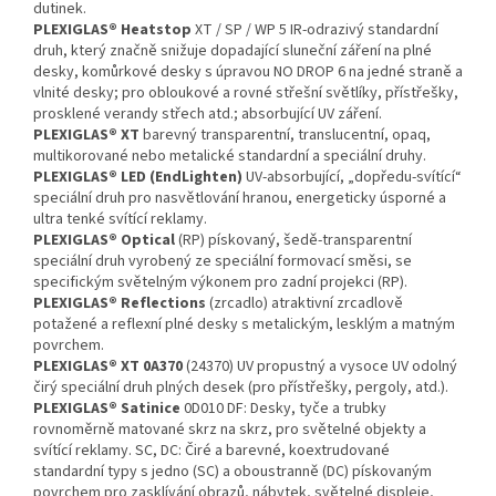
dutinek.
PLEXIGLAS® Heatstop
XT / SP / WP 5 IR-odrazivý standardní
druh, který značně snižuje dopadající sluneční záření na plné
desky, komůrkové desky s úpravou NO DROP 6 na jedné straně a
vlnité desky; pro obloukové a rovné střešní světlíky, přístřešky,
prosklené verandy střech atd.; absorbující UV záření.
PLEXIGLAS® XT
barevný transparentní, translucentní, opaq,
multikorované nebo metalické standardní a speciální druhy.
PLEXIGLAS® LED
(EndLighten)
UV-absorbující, „dopředu-svítící“
speciální druh pro nasvětlování hranou, energeticky úsporné a
ultra tenké svítící reklamy.
PLEXIGLAS® Optical
(RP) pískovaný, šedě-transparentní
speciální druh vyrobený ze speciální formovací směsi, se
specifickým světelným výkonem pro zadní projekci (RP).
PLEXIGLAS® Reflections
(zrcadlo) atraktivní zrcadlově
potažené a reflexní plné desky s metalickým, lesklým a matným
povrchem.
PLEXIGLAS® XT 0A370
(24370) UV propustný a vysoce UV odolný
čirý speciální druh plných desek (pro přístřešky, pergoly, atd.).
PLEXIGLAS® Satinice
0D010 DF: Desky, tyče a trubky
rovnoměrně matované skrz na skrz, pro světelné objekty a
svítící reklamy. SC, DC: Čiré a barevné, koextrudované
standardní typy s jedno (SC) a oboustranně (DC) pískovaným
povrchem pro zasklívání obrazů, nábytek, světelné displeje,