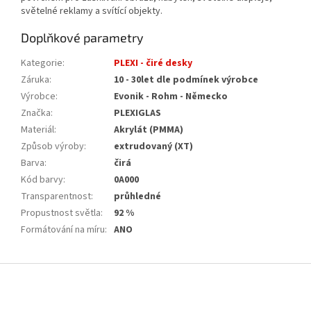
světelné reklamy a svítící objekty.
Doplňkové parametry
Kategorie
:
PLEXI - čiré desky
Záruka
:
10 - 30let dle podmínek výrobce
Výrobce
:
Evonik - Rohm - Německo
Značka
:
PLEXIGLAS
Materiál
:
Akrylát (PMMA)
Způsob výroby
:
extrudovaný (XT)
Barva
:
čirá
Kód barvy
:
0A000
Transparentnost
:
průhledné
Propustnost světla
:
92 %
Formátování na míru
:
ANO
Z
á
p