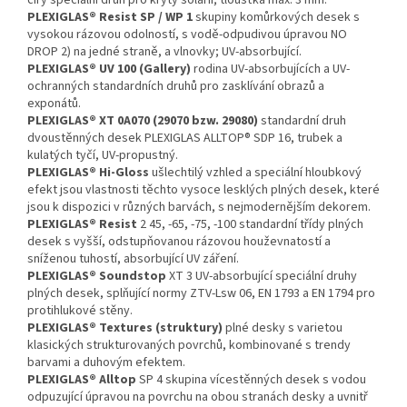
čirý speciální druh pro kryty solárií; tloušťka max. 3 mm.
PLEXIGLAS® Resist SP / WP 1
skupiny komůrkových desek s
vysokou rázovou odolností, s vodě-odpudivou úpravou NO
DROP 2) na jedné straně, a vlnovky; UV-absorbující.
PLEXIGLAS® UV 100 (Gallery)
rodina UV-absorbujících a UV-
ochranných standardních druhů pro zasklívání obrazů a
exponátů.
PLEXIGLAS® XT 0A070 (29070 bzw. 29080)
standardní druh
dvoustěnných desek PLEXIGLAS ALLTOP® SDP 16, trubek a
kulatých tyčí, UV-propustný.
PLEXIGLAS® Hi-Gloss
ušlechtilý vzhled a speciální hloubkový
efekt jsou vlastnosti těchto vysoce lesklých plných desek, které
jsou k dispozici v různých barvách, s nejmodernějším dekorem.
PLEXIGLAS® Resist
2 45, -65, -75, -100 standardní třídy plných
desek s vyšší, odstupňovanou rázovou houževnatostí a
sníženou tuhostí, absorbující UV záření.
PLEXIGLAS® Soundstop
XT 3 UV-absorbující speciální druhy
plných desek, splňující normy ZTV-Lsw 06, EN 1793 a EN 1794 pro
protihlukové stěny.
PLEXIGLAS® Textures (struktury)
plné desky s varietou
klasických strukturovaných povrchů, kombinované s trendy
barvami a duhovým efektem.
PLEXIGLAS® Alltop
SP 4 skupina vícestěnných desek s vodou
odpuzující úpravou na povrchu na obou stranách desky a uvnitř