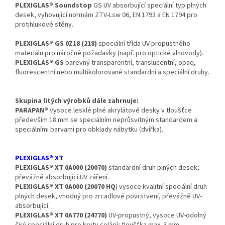
PLEXIGLAS® Soundstop
GS UV absorbující speciální typ plných
desek, vyhovující normám ZTV-Lsw 06, EN 1793 a EN 1794 pro
protihlukové stěny.
PLEXIGLAS® GS 0Z18 (218)
speciální třída UV propustného
materiálu pro náročné požadavky (např. pro optické vlnovody).
PLEXIGLAS® GS
barevný transparentní, translucentní, opaq,
fluorescentní nebo multikolorované standardní a speciální druhy.
Skupina litých výrobků dále zahrnuje:
PARAPAN®
vysoce lesklé plné akrylátové desky v tloušťce
především 18 mm se speciálním neprůsvitným standardem a
speciálními barvami pro obklady nábytku (dvířka).
PLEXIGLAS® XT
PLEXIGLAS® XT 0A000 (20070)
standardní druh plných desek;
převážně absorbující UV záření.
PLEXIGLAS® XT 0A000 (20070 HQ
) vysoce kvalitní speciální druh
plných desek, vhodný pro zrcadlové povrstvení, převážně UV-
absorbující.
PLEXIGLAS® XT 0A770 (24770)
UV-propustný, vysoce UV-odolný