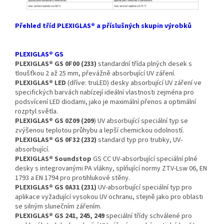
Přehled tříd PLEXIGLAS® a příslušných skupin výrobků
PLEXIGLAS® GS
PLEXIGLAS® GS 0F00 (233)
standardní třída plných desek s
tloušťkou 2 až 25 mm, převážně absorbující UV záření.
PLEXIGLAS® LED
(dříve: truLED) desky absorbující UV záření ve
specifických barvách nabízejí ideální vlastnosti zejména pro
podsvícení LED diodami, jako je maximální přenos a optimální
rozptyl světla.
PLEXIGLAS® GS 0Z09 (209
) UV absorbující speciální typ se
zvýšenou teplotou průhybu a lepší chemickou odolností.
PLEXIGLAS® GS 0F32 (232)
standard typ pro trubky, UV-
absorbující.
PLEXIGLAS® Soundstop
GS CC UV-absorbující speciální plné
desky s integrovanými PA vlákny, splňující normy ZTV-Lsw 06, EN
1793 a EN 1794 pro protihlukové stěny.
PLEXIGLAS® GS 0A31 (231)
UV-absorbující speciální typ pro
aplikace vyžadující vysokou UV ochranu, stejně jako pro oblasti
se silným slunečním zářením.
PLEXIGLAS® GS 241, 245, 249
speciální třídy schválené pro