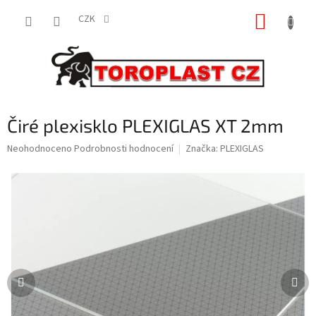
Přejít
NÁKUP
na
CZK
obsah
KOŠÍK
Čiré plexisklo PLEXIGLAS XT 2mm
Průměrné
Neohodnoceno
Podrobnosti hodnocení
Značka:
PLEXIGLAS
hodnocení
produktu
je
0,0
z
5
hvězdiček.