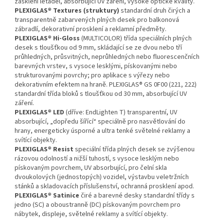
zasklení letadel, absorbující UV záření, vysoké optické kvality.
PLEXIGLAS® Textures (struktury)
standardní druh čirých a
transparentně zabarvených plných desek pro balkonová
zábradlí, dekorativní prosklení a reklamní předměty.
PLEXIGLAS® Hi-Gloss
(MULTICOLOR) třída speciálních plných
desek s tloušťkou od 9 mm, skládající se ze dvou nebo tří
průhledných, průsvitných, neprůhledných nebo fluorescenčních
barevných vrstev, s vysoce lesklými, pískovanými nebo
strukturovanými povrchy; pro aplikace s výřezy nebo
dekorativním efektem na hraně. PLEXIGLAS® GS 0F00 (221, 222)
standardní třída bloků s tloušťkou od 30 mm, absorbující UV
záření.
PLEXIGLAS® LED
(dříve: EndLighten T) transparentní, UV
absorbující, „dopředu šířící“ speciálně pro nasvětlování do
hrany, energeticky úsporné a ultra tenké světelné reklamy a
svítící objekty.
PLEXIGLAS® Resist
speciální třída plných desek se zvýšenou
rázovou odolností a nižší tuhostí, s vysoce lesklým nebo
pískovaným povrchem, UV absorbující, pro čelní skla
dvoukolových (jednostopých) vozidel, výstavbu veletržních
stánků a skladovacích příslušenství, ochranná prosklení apod.
PLEXIGLAS® Satinice
čiré a barevné desky standardní třídy s
jedno (SC) a oboustranně (DC) pískovaným povrchem pro
nábytek, displeje, světelné reklamy a svítící objekty.