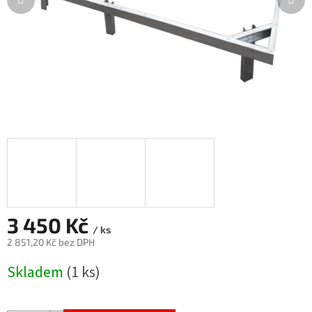
3 450 Kč
/ ks
2 851,20 Kč bez DPH
Měrná
Skladem
(1 ks)
cena: