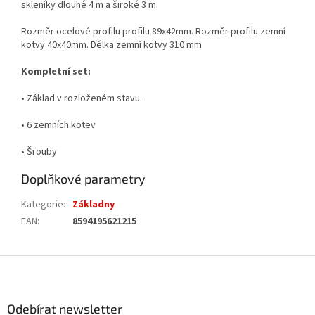
skleníky dlouhé 4 m a široké 3 m.
Rozměr ocelové profilu profilu 89x42mm. Rozměr profilu zemní
kotvy 40x40mm. Délka zemní kotvy 310 mm
Kompletní set:
• Základ v rozloženém stavu.
• 6 zemních kotev
• Šrouby
Doplňkové parametry
Kategorie
:
Základny
EAN
:
8594195621215
Z
á
p
a
Odebírat newsletter