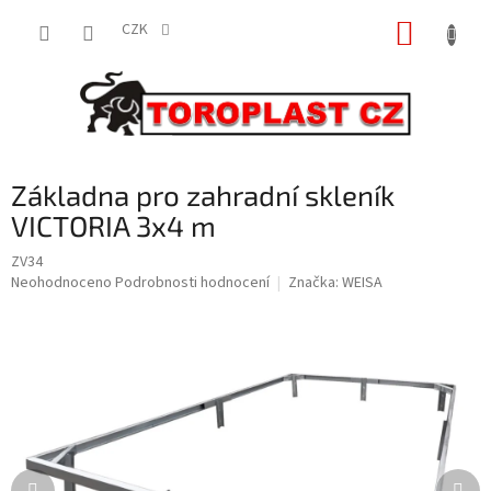
Přejít
NÁKUP
na
CZK
obsah
KOŠÍK
Základna pro zahradní skleník
VICTORIA 3x4 m
ZV34
Průměrné
Neohodnoceno
Podrobnosti hodnocení
Značka:
WEISA
hodnocení
produktu
je
0,0
z
5
hvězdiček.