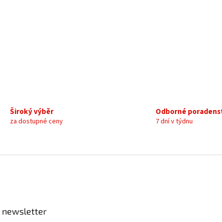
c
í
p
r
v
k
y
v
ý
p
i
Široký výběr
Odborné poradens
s
u
za dostupné ceny
7 dní v týdnu
 newsletter