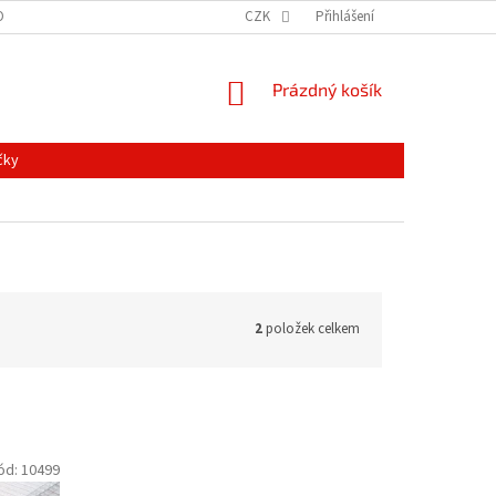
ONTAKTY
MAPA SERVERU
NOVINKY
CZK
Přihlášení
NÁKUPNÍ
Prázdný košík
KOŠÍK
čky
2
položek celkem
ód:
10499