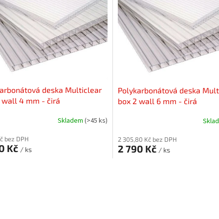
arbonátová deska Multiclear
Polykarbonátová deska Mult
 wall 4 mm - čirá
box 2 wall 6 mm - čirá
Skladem
(>45 ks)
Skla
Kč bez DPH
2 305,80 Kč bez DPH
90 Kč
2 790 Kč
/ ks
/ ks
O
v
l
á
d
a