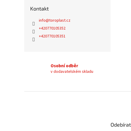
Kontakt
info
@
toroplast.cz
+420770105352
+420770105351
Osobní odběr
v dodavatelském skladu
Z
á
p
a
t
Odebírat
í