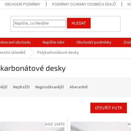
OBCHODNÍ PODMÍNKY
PODMÍNKY OCHRANY OSOBNÍCH ÚDAJŮ
K
HLEDAT
dnocení obchodu
Napište nám
Obchodní podmínky
Zna
enství skleníků
Polykarbonátové desky
ykarbonátové desky
nější
Nejdražší
Nejprodávanější
Abecedně
OTEVŘÍT FILTR
Kód:
10470
K