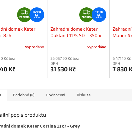
Z
Z
26 990
33 190
Kč
Kč
ZDARMA
D
ZDARMA
D
–5 %
–5 %
A
A
dní domek Keter
Zahradní domek Keter
Zahradní
R
R
r 8x6 -
Oakland 1175 SD - 350 x
Manor 4x
M
M
5x182x243cm
229 x 254 cm - šedý /
A
A
Vyprodáno
Vyprodáno
antracit
10 Kč bez
26 057,90 Kč bez
6 471,10 Kč
DPH
DPH
640 Kč
31 530 Kč
7 830 
s
Podobné (8)
Hodnocení
Diskuze
ailní popis produktu
radní domek Keter Cortina 11x7 - Grey