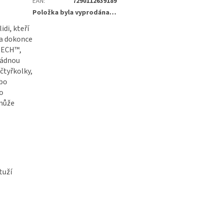
EAN
:
7290112639189
Položka byla vyprodána…
di, kteří
í a dokonce
OTECH™,
žádnou
čtyřkolky,
ebo
ho
 může
tuží