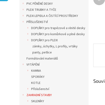
n
PVC PĚNĚNÉ DESKY
e
PLEXI TRUBKY A TYČE
l
PLEXI LEPIDLA A ČISTÍCÍ PROSTŘEDKY
PŘÍSLUŠENSTVÍ
DOPLŇKY pro trapézové a vlnité desky
DOPLŇKY pro komůrkové a plné desky
DOPLŇKY pro PLEXI
zámky, úchytky, L profily, vrtáky
panty, petlice
Formátování materiálů
VYTÁPĚNÍ
KAMNA
SPORÁKY
Souvi
KOTLE
Příslušenství
ZAHRADNÍ STAVBY
SKLENÍKY