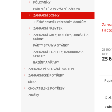
FÓLIOVNÍKY
PAŘENIŠTĚ A VYVÝŠENÉ ZÁHONY
ZAHRADNÍ DOMKY
Příslušenství k zahradním domkům
Zahra
ZAHRADNÍ NÁBYTEK
Facto
ZAHRADNÍ GRILY, KOTLÍKY, OHNIŠTĚ A
256,
UDÍRNY
PÁRTY STANY A STÁNKY
21 190,
ZAHRADNÍ TOALETY, KADIBUDKY A
DPH
SPRCHY
25 
BAZÉNY A VÍŘIVKY
ZAHRADA PĚSTOVÁNÍ ROSTLIN
ZAHRADNICKÉ POTŘEBY
Popi
DÍLNA
CHOVATELSKÉ POTŘEBY
Značky
Det
Zah