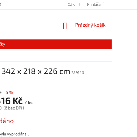
ONTAKTY
MAPA SERVERU
NOVINKY
CZK
Přihlášení
NÁKUPNÍ
Prázdný košík
KOŠÍK
čky
- 342 x 218 x 226 cm
259113
č
–5 %
416 Kč
/ ks
0 Kč bez DPH
dáno
byla vyprodána…