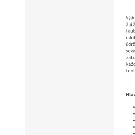
Výji
žijí
i au
odo
údrž
seka
zato
každ
tent
Hlav