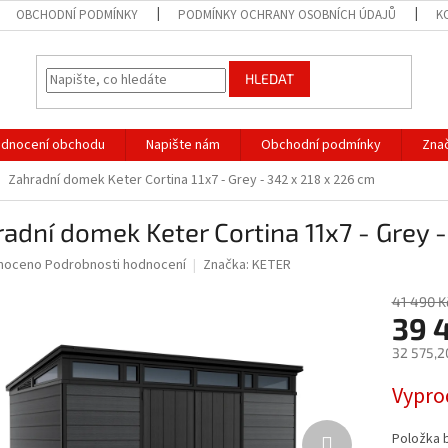
OBCHODNÍ PODMÍNKY
PODMÍNKY OCHRANY OSOBNÍCH ÚDAJŮ
K
HLEDAT
dnocení obchodu
Napište nám
Obchodní podmínky
Zna
Zahradní domek Keter Cortina 11x7 - Grey - 342 x 218 x 226 cm
adní domek Keter Cortina 11x7 - Grey 
né
noceno
Podrobnosti hodnocení
Značka:
KETER
ní
u
41 490 K
39 
32 575,2
Měrná
Vypro
ek.
cena:
Položka 