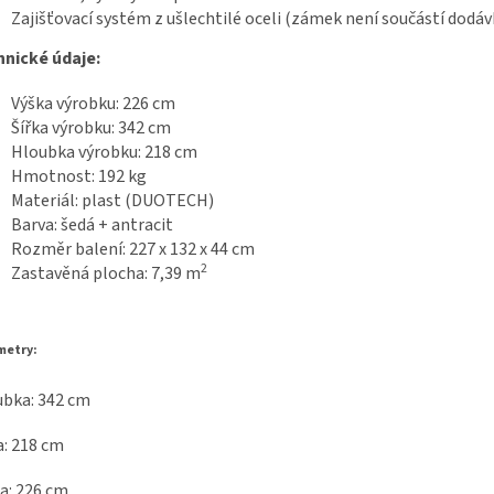
Zajišťovací systém z ušlechtilé oceli (zámek není součástí dodáv
hnické údaje:
Výška výrobku: 226 cm
Šířka výrobku: 342 cm
Hloubka výrobku: 218 cm
Hmotnost: 192 kg
Materiál: plast (DUOTECH)
Barva: šedá + antracit
Rozměr balení: 227 x 132 x 44 cm
2
Zastavěná plocha: 7,39 m
metry:
bka: 342 cm
a: 218 cm
a: 226 cm