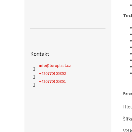
Tec
Kontakt
info
@
toroplast.cz
+420770105352
+420770105351
Para
Hlou
Šířk
Výšk