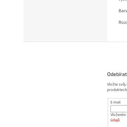
Barv
Rozm
Z
á
p
a
t
Odebírat
í
Vložte svůj
produktech
E-mail
Vložením 
údajů