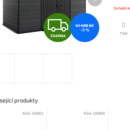
Detailní 
Z
41 490 Kč
–5 %
TISK
ZDARMA
D
A
R
M
sející produkty
Kód:
230451
Kód:
230456
A