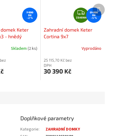
Další
Z
produkt
7 990
31 990
Kč
Kč
ZDARMA
D
–2 %
–5 %
A
 domek Keter
Zahradní domek Keter
R
3 - hnědý
Cortina 9x7
M
A
Skladem
(2 ks)
Vyprodáno
 bez
25 115,70 Kč bez
DPH
Kč
30 390 Kč
Doplňkové parametry
Kategorie
:
ZAHRADNÍ DOMKY