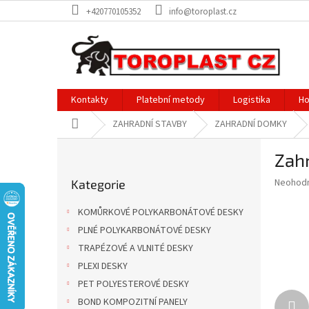
Přejít
+420770105352
info@toroplast.cz
na
obsah
Kontakty
Platební metody
Logistika
Ho
Domů
ZAHRADNÍ STAVBY
ZAHRADNÍ DOMKY
P
Zahr
o
Přeskočit
s
Průměr
Neohod
Kategorie
kategorie
t
hodnoce
r
produkt
KOMŮRKOVÉ POLYKARBONÁTOVÉ DESKY
a
je
PLNÉ POLYKARBONÁTOVÉ DESKY
0,0
n
z
TRAPÉZOVÉ A VLNITÉ DESKY
n
5
í
PLEXI DESKY
hvězdič
p
PET POLYESTEROVÉ DESKY
a
BOND KOMPOZITNÍ PANELY