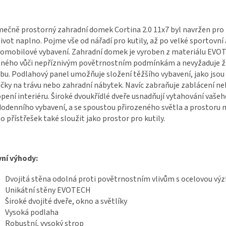
mečně prostorný zahradní domek Cortina 2.0 11x7 byl navržen pro li
 život naplno. Pojme vše od nářadí pro kutily, až po velké sportovn
tomobilové vybavení. Zahradní domek je vyroben z materiálu EV
lného vůči nepříznivým povětrnostním podmínkám a nevyžaduje 
bu. Podlahový panel umožňuje složení těžšího vybavení, jako jsou 
čky na trávu nebo zahradní nábytek. Navíc zabraňuje zablácení n
pení interiéru. Široké dvoukřídlé dveře usnadňují vytahování vaše
odenního vybavení, a se spoustou přirozeného světla a prostoru
o přístřešek také sloužit jako prostor pro kutily.
ní výhody:
Dvojitá stěna odolná proti povětrnostním vlivům s ocelovou výz
Unikátní stěny EVOTECH
Široké dvojité dveře, okno a světlíky
Vysoká podlaha
Robustní, vysoký strop