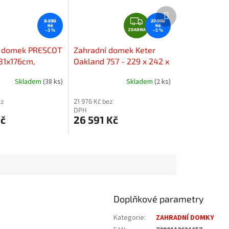
Další
Z
produkt
8 590
27 990
Kč
Kč
ZDARMA
D
–3 %
–5 %
A
í domek PRESCOT
Zahradní domek Keter
R
181x176cm,
Oakland 757 - 229 x 242 x
M
světle šedý
223,5 cm - Grey
A
Skladem
(38 ks)
Skladem
(2 ks)
ez
21 976 Kč bez
DPH
Kč
26 591 Kč
Doplňkové parametry
Kategorie
:
ZAHRADNÍ DOMKY