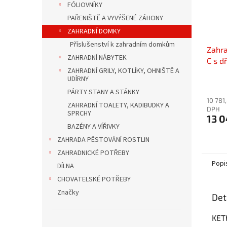
FÓLIOVNÍKY
PAŘENIŠTĚ A VYVÝŠENÉ ZÁHONY
ZAHRADNÍ DOMKY
Příslušenství k zahradním domkům
Zahr
ZAHRADNÍ NÁBYTEK
C s d
ZAHRADNÍ GRILY, KOTLÍKY, OHNIŠTĚ A
342x
UDÍRNY
8,86
PÁRTY STANY A STÁNKY
10 781
ZAHRADNÍ TOALETY, KADIBUDKY A
DPH
SPRCHY
13 0
BAZÉNY A VÍŘIVKY
ZAHRADA PĚSTOVÁNÍ ROSTLIN
ZAHRADNICKÉ POTŘEBY
Popi
DÍLNA
CHOVATELSKÉ POTŘEBY
Značky
Det
KET