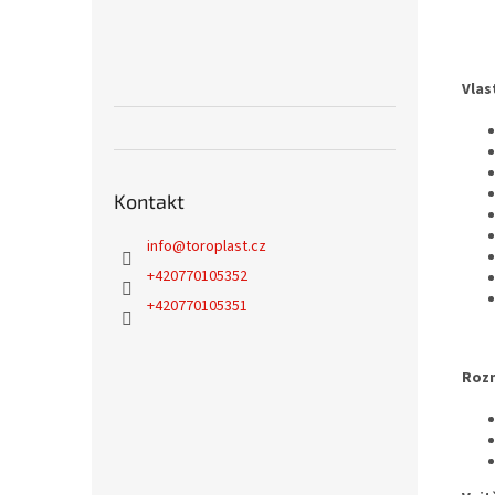
Vlas
Kontakt
info
@
toroplast.cz
+420770105352
+420770105351
Rozm