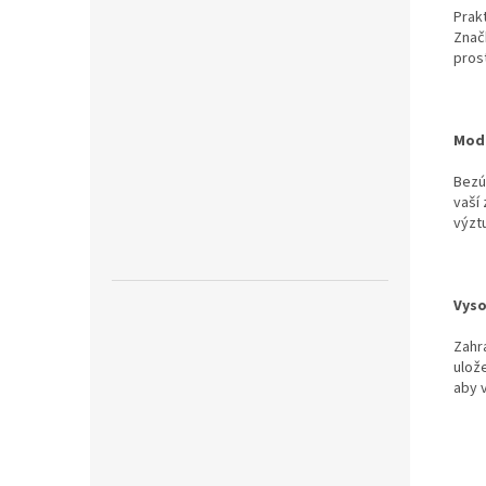
Prak
Znač
pros
Mode
Bezú
vaší
výzt
Vyso
Zahr
ulože
aby v