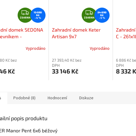
Z
Z
13 590
34 890
Kč
Kč
ZDARMA
D
ZDARMA
D
–4 %
–5 %
A
A
adní domek SEDONA
Zahradní domek Keter
Zahradn
R
R
řevníkem -
Artisan 9x7
C - 261x
M
M
259x203 cm /
4,72m2, 
A
A
Vyprodáno
Vyprodáno
m2 - šedý
,80 Kč bez
27 393,40 Kč bez
6 886 Kč b
DPH
DPH
46 Kč
33 146 Kč
8 332 
s
Podobné (8)
Hodnocení
Diskuze
ailní popis produktu
ER Manor Pent 6x6 béžový