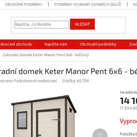
OBCHODNÍ PODMÍNKY
PODMÍNKY OCHRANY OSOBNÍCH ÚDAJŮ
K
HLEDAT
dnocení obchodu
Napište nám
Obchodní podmínky
Zna
Zahradní domek Keter Manor Pent 6x6 - béžový
radní domek Keter Manor Pent 6x6 - b
né
noceno
Podrobnosti hodnocení
Značka:
KETER
ní
u
14 690 K
14 
11 654,6
Měrná
Vypro
ek.
cena:
Položka 