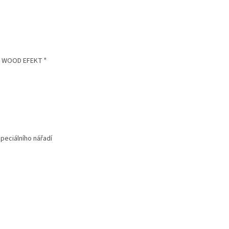
 " WOOD EFEKT "
peciálního nářadí