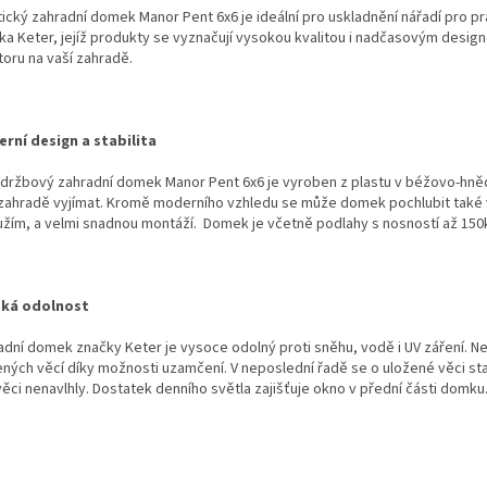
tický zahradní domek Manor Pent 6x6 je ideální pro uskladnění nářadí pro p
ka Keter, jejíž produkty se vyznačují vysokou kvalitou i nadčasovým design
toru na vaší zahradě.
rní design a stabilita
držbový zahradní domek Manor Pent 6x6 je vyroben z plastu v béžovo-hně
 zahradě vyjímat. Kromě moderního vzhledu se může domek pochlubit také 
užím, a velmi snadnou montáží. Domek je včetně podlahy s nosností až 15
ká odolnost
adní domek značky Keter je vysoce odolný proti sněhu, vodě i UV záření. 
ných věcí díky možnosti uzamčení. V neposlední řadě se o uložené věci stará
ěci nenavlhly. Dostatek denního světla zajišťuje okno v přední části domku