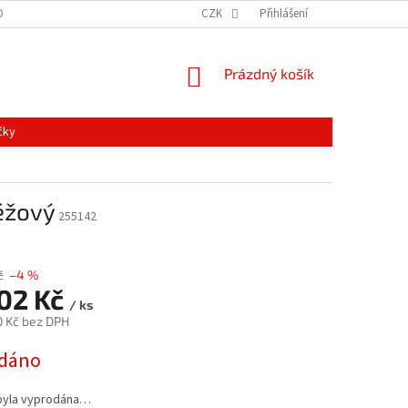
ONTAKTY
MAPA SERVERU
NOVINKY
CZK
Přihlášení
NÁKUPNÍ
Prázdný košík
KOŠÍK
čky
éžový
255142
č
–4 %
102 Kč
/ ks
0 Kč bez DPH
dáno
byla vyprodána…