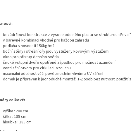
tnosti:
bezúdržbová konstrukce z vysoce odolného plastu se strukturou dřeva
v barevné kombinaci vhodné pro každou zahradu
podlaha s nosností 150kg/m2
boční stěny i střešní díly jsou vyztuženy kovovými výztužemi
okno pro přístup denního světla
široké vstupní dveře opatřené západkou pro možnost uzamčení
ventilační otvory pro cirkulaci vzduchu
maximální odolnost vůči povětrnostním vlivům a UV záření
domek je připraven k jednoduché montáži 1-2 osob bez nutnosti použití s
ěry celkové:
výška : 200 cm
šířka : 185 cm
hloubka : 185 cm