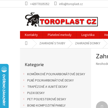
Přejít
+420770105352
info@toroplast.cz
na
obsah
Kontakty
Platební metody
Logistika
Ho
Domů
ZAHRADNÍ STAVBY
ZAHRADNÍ DOMKY
P
Zah
o
Přeskočit
s
Průměr
Neohod
Kategorie
kategorie
t
hodnoce
r
produkt
KOMŮRKOVÉ POLYKARBONÁTOVÉ DESKY
a
je
PLNÉ POLYKARBONÁTOVÉ DESKY
0,0
n
z
TRAPÉZOVÉ A VLNITÉ DESKY
n
5
í
PLEXI DESKY
hvězdič
p
PET POLYESTEROVÉ DESKY
a
BOND KOMPOZITNÍ PANELY