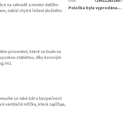
EAN
:
7290112631657
ráce na zahradě a mnoho dalšího.
Položka byla vyprodána…
em, nabízí chytré řešení úložného
dém provedení, které se bude na
vysokou stabilitou, díky kovovým
0kg/m2.
Nemusíte se také bát o bezpečnost
 ventilační mřížka, která zajišťuje,
.