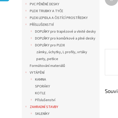
n
PVC PĚNĚNÉ DESKY
e
PLEXI TRUBKY A TYČE
l
PLEXI LEPIDLA A ČISTÍCÍ PROSTŘEDKY
PŘÍSLUŠENSTVÍ
DOPLŇKY pro trapézové a vlnité desky
DOPLŇKY pro komůrkové a plné desky
DOPLŇKY pro PLEXI
zámky, úchytky, L profily, vrtáky
panty, petlice
Formátování materiálů
VYTÁPĚNÍ
KAMNA
SPORÁKY
Souvi
KOTLE
Příslušenství
ZAHRADNÍ STAVBY
SKLENÍKY