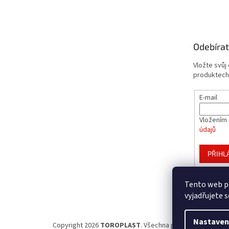
á
p
a
t
Odebírat
í
Vložte svůj
produktech
E-mail
Vložením 
údajů
PŘIHL
Tento web p
vyjadřujete s
Nastaven
Copyright 2026
TOROPLAST
. Všechna práva vyhrazena.