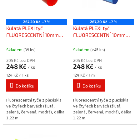
s
k
p
t
r
ů
o
267,20 Kč
–7 %
267,20 Kč
–7 %
d
Kulatá PLEXI tyč
Kulatá PLEXI tyč
u
FLUORESCENTNÍ 10mm
FLUORESCENTNÍ 10mm
k
červená
modrá
t
Skladem
(39 ks)
Skladem
(>45 ks)
ů
205 Kč bez DPH
205 Kč bez DPH
248 Kč
248 Kč
/ ks
/ ks
Měrná
Měrná
124 Kč / 1 ks
124 Kč / 1 m
cena:
cena:
Do košíku
Do košíku
Fluorescentní tyče z plexiskla
Fluorescentní tyče z plexiskla
ve čtyřech barvách (žlutá,
ve čtyřech barvách (žlutá,
zelená, červená, modrá), délka
zelená, červená, modrá), délka
1,22 m.
1,22 m.