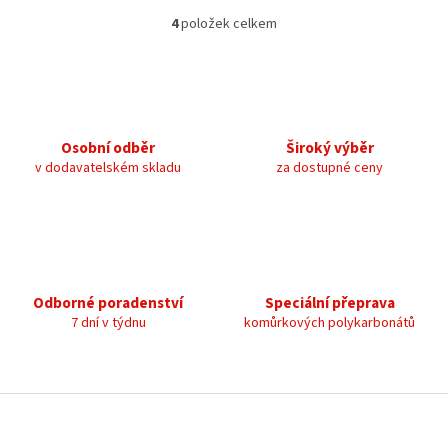
4
položek celkem
O
v
l
á
d
a
c
Osobní odběr
Široký výběr
í
v dodavatelském skladu
za dostupné ceny
p
r
v
k
y
v
ý
Odborné poradenství
Speciální přeprava
p
7 dní v týdnu
komůrkových polykarbonátů
i
s
u
Z
á
p