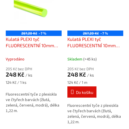
267,20 Kč
–7 %
267,20 Kč
–7 %
Kulatá PLEXI tyč
Kulatá PLEXI tyč
FLUORESCENTNÍ 10mm
FLUORESCENTNÍ 10mm
zelená
žlutá
Vyprodáno
Skladem
(>45 ks)
205 Kč bez DPH
205 Kč bez DPH
248 Kč
248 Kč
/ ks
/ ks
Měrná
Měrná
124 Kč / 1 ks
124 Kč / 1 m
cena:
cena:
Do košíku
Fluorescentní tyče z plexiskla
ve čtyřech barvách (žlutá,
zelená, červená, modrá), délka
Fluorescentní tyče z plexiskla
1,22 m.
ve čtyřech barvách (žlutá,
zelená, červená, modrá), délka
1,22 m.