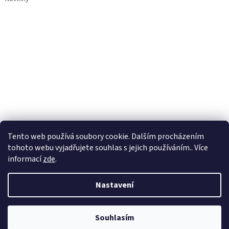
Tento web používá soubory cookie. Dalším procházením
tohoto webu vyjadřujete souhlas s jejich používáním.. Více
informací
zde
.
Nastavení
Vytvořil Shoptet
Souhlasím
Copyright 2026
TOROPLAST
. Všechna práva vyhrazena.