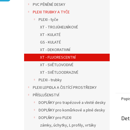
n
PVC PĚNĚNÉ DESKY
e
PLEXI TRUBKY A TYČE
l
PLEXI - tyče
XT - TROJÚHELNÍKOVÉ
XT - KULATÉ
GS - KULATÉ
XT - DEKORATIVNÍ
XT - FLUORESCENTNÍ
XT - SVĚTLOVODIVÉ
XT - SVĚTLOODRAZIVÉ
PLEXI - trubky
PLEXI LEPIDLA A ČISTÍCÍ PROSTŘEDKY
PŘÍSLUŠENSTVÍ
Popi
DOPLŇKY pro trapézové a vlnité desky
DOPLŇKY pro komůrkové a plné desky
DOPLŇKY pro PLEXI
Det
zámky, úchytky, L profily, vrtáky