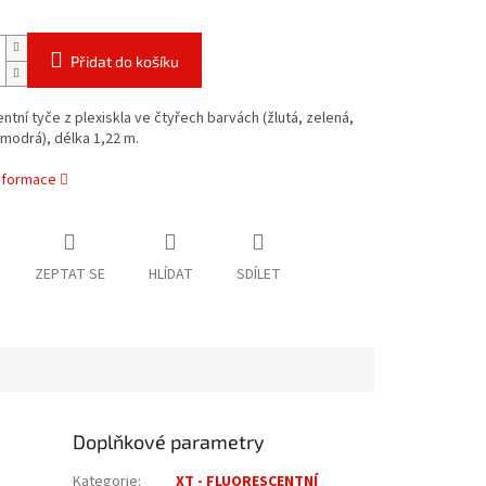
Přidat do košíku
ntní tyče z plexiskla ve čtyřech barvách (žlutá, zelená,
modrá), délka 1,22 m.
informace
ZEPTAT SE
HLÍDAT
SDÍLET
Doplňkové parametry
Kategorie
:
XT - FLUORESCENTNÍ