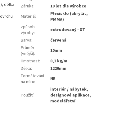
), délka
Záruka
:
10 let dle výrobce
Plexisklo (akrylát,
povrchu
Materiál
:
PMMA)
způsob
extrudovaný - XT
výroby
:
Barva
:
červená
Průměr
10mm
(vnější)
:
Hmotnost
:
0,1 kg/m
Délka
:
1220mm
Formátování
NE
na míru
:
interiér / nábytek,
Použití
:
designové aplikace,
modelářství