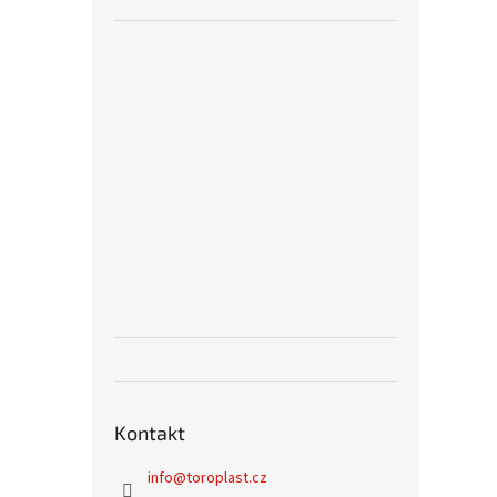
Kontakt
info
@
toroplast.cz