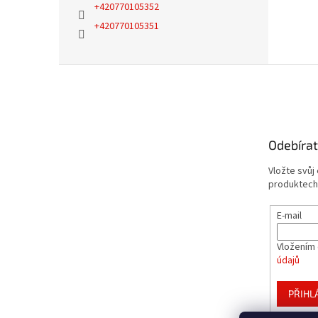
+420770105352
+420770105351
Z
á
p
a
t
Odebírat
í
Vložte svůj
produktech
E-mail
Vložením 
údajů
PŘIHL