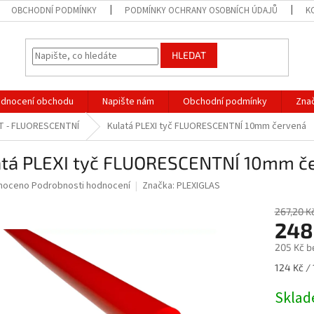
OBCHODNÍ PODMÍNKY
PODMÍNKY OCHRANY OSOBNÍCH ÚDAJŮ
K
HLEDAT
dnocení obchodu
Napište nám
Obchodní podmínky
Zna
T - FLUORESCENTNÍ
Kulatá PLEXI tyč FLUORESCENTNÍ 10mm červená
atá PLEXI tyč FLUORESCENTNÍ 10mm č
né
noceno
Podrobnosti hodnocení
Značka:
PLEXIGLAS
ní
u
267,20 K
248
205 Kč b
Měrná
124 Kč / 
ek.
cena:
Skla