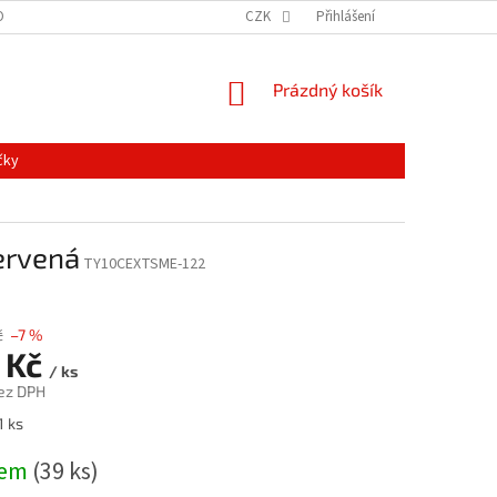
ONTAKTY
MAPA SERVERU
NOVINKY
CZK
Přihlášení
NÁKUPNÍ
Prázdný košík
KOŠÍK
čky
ervená
TY10CEXTSME-122
č
–7 %
 Kč
/ ks
ez DPH
1 ks
dem
(39 ks)