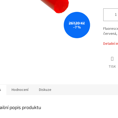
267,20 Kč
–7 %
Fluoresce
červená, 
Detailní 
TISK
s
Hodnocení
Diskuze
ailní popis produktu