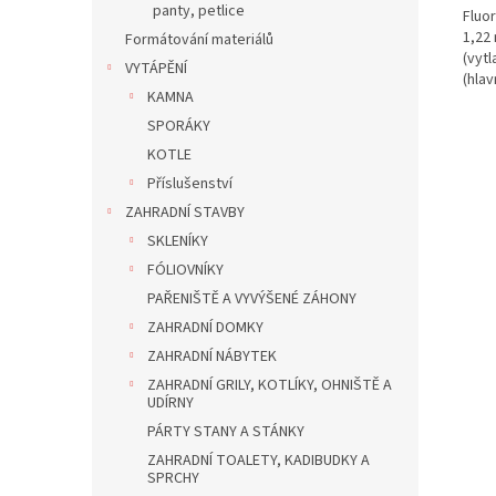
panty, petlice
Fluor
1,22
Formátování materiálů
(vytl
VYTÁPĚNÍ
(hlav
KAMNA
SPORÁKY
KOTLE
Příslušenství
ZAHRADNÍ STAVBY
SKLENÍKY
FÓLIOVNÍKY
PAŘENIŠTĚ A VYVÝŠENÉ ZÁHONY
ZAHRADNÍ DOMKY
ZAHRADNÍ NÁBYTEK
ZAHRADNÍ GRILY, KOTLÍKY, OHNIŠTĚ A
UDÍRNY
PÁRTY STANY A STÁNKY
ZAHRADNÍ TOALETY, KADIBUDKY A
SPRCHY