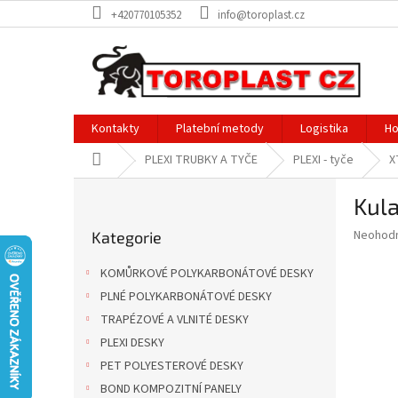
Přejít
+420770105352
info@toroplast.cz
na
obsah
Kontakty
Platební metody
Logistika
Ho
Domů
PLEXI TRUBKY A TYČE
PLEXI - tyče
X
P
Kul
o
Přeskočit
s
Průměr
Neohod
Kategorie
kategorie
t
hodnoce
r
produkt
KOMŮRKOVÉ POLYKARBONÁTOVÉ DESKY
a
je
PLNÉ POLYKARBONÁTOVÉ DESKY
0,0
n
z
TRAPÉZOVÉ A VLNITÉ DESKY
n
5
í
PLEXI DESKY
hvězdič
p
PET POLYESTEROVÉ DESKY
a
BOND KOMPOZITNÍ PANELY