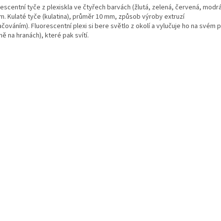
escentní tyče z plexiskla ve čtyřech barvách (žlutá, zelená, červená, modrá
 m. Kulaté tyče (kulatina), průměr 10 mm, způsob výroby extruzí
ačováním). Fluorescentní plexi si bere světlo z okolí a vylučuje ho na svém 
ně na hranách), které pak svítí.