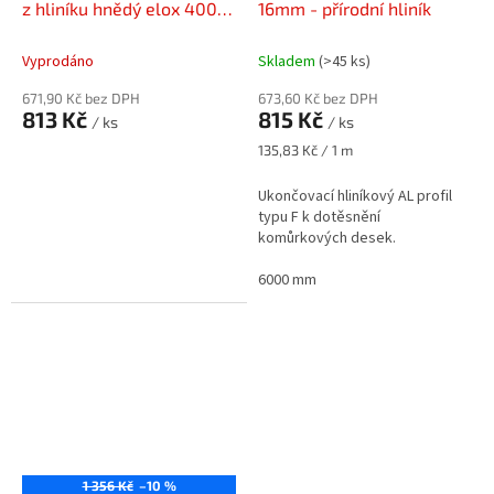
z hliníku hnědý elox 4000
16mm - přírodní hliník
mm
Vyprodáno
Skladem
(>45 ks)
671,90 Kč bez DPH
673,60 Kč bez DPH
813 Kč
815 Kč
/ ks
/ ks
Měrná
135,83 Kč / 1 m
cena:
Ukončovací hliníkový AL profil
typu F k dotěsnění
komůrkových desek.
6000 mm
1 356 Kč
–10 %