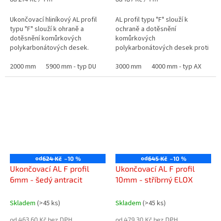
cena:
cena:
Ukončovací hliníkový AL profil
AL profil typu "F" slouží k
typu "F" slouží k ohraně a
ochraně a dotěsnění
dotěsnění komůrkových
komůrkových
polykarbonátových desek.
polykarbonátových desek proti
vniknutí nečistot a hmyzu.
2000 mm
5900 mm - typ DU
6000 mm - typ AX
3000 mm
4000 mm - typ AX
600
od
od
624 Kč
–10 %
645 Kč
–10 %
Ukončovací AL F profil
Ukončovací AL F profil
6mm - šedý antracit
10mm - stříbrný ELOX
Skladem
(>45 ks)
Skladem
(>45 ks)
od 463,60 Kč bez DPH
od 479,30 Kč bez DPH