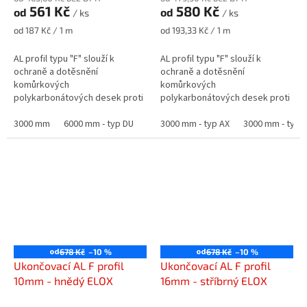
561 Kč
580 Kč
od
od
/ ks
/ ks
Měrná
Měrná
od 187 Kč / 1 m
od 193,33 Kč / 1 m
cena:
cena:
AL profil typu "F" slouží k
AL profil typu "F" slouží k
ochraně a dotěsnění
ochraně a dotěsnění
komůrkových
komůrkových
polykarbonátových desek proti
polykarbonátových desek proti
vniknutí nečistot a hmyzu.
vniknutí nečistot a hmyzu.
3000 mm
6000 mm - typ DU
3000 mm - typ AX
3000 mm - typ 
od
od
678 Kč
–10 %
678 Kč
–10 %
Ukončovací AL F profil
Ukončovací AL F profil
10mm - hnědý ELOX
16mm - stříbrný ELOX