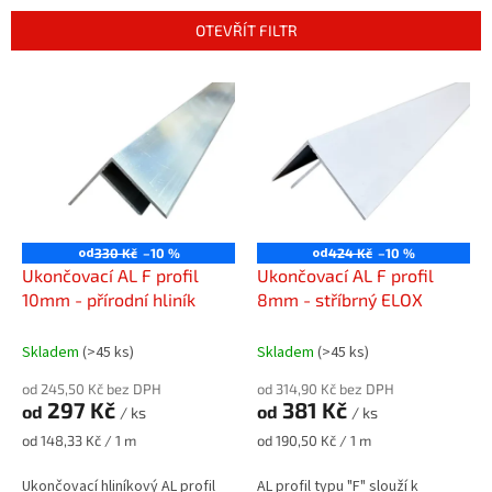
n
OTEVŘÍT FILTR
í
p
V
r
ý
o
p
d
i
u
s
k
p
t
r
ů
o
od
od
330 Kč
–10 %
424 Kč
–10 %
d
Ukončovací AL F profil
Ukončovací AL F profil
u
10mm - přírodní hliník
8mm - stříbrný ELOX
k
t
Skladem
(>45 ks)
Skladem
(>45 ks)
ů
od 245,50 Kč bez DPH
od 314,90 Kč bez DPH
297 Kč
381 Kč
od
od
/ ks
/ ks
Měrná
Měrná
od 148,33 Kč / 1 m
od 190,50 Kč / 1 m
cena:
cena:
Ukončovací hliníkový AL profil
AL profil typu "F" slouží k