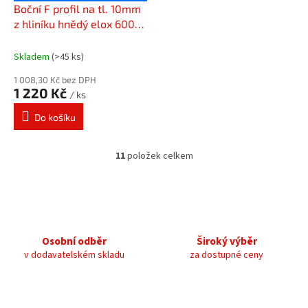
Boční F profil na tl. 10mm
z hliníku hnědý elox 6000
mm
Skladem
(>45 ks)
1 008,30 Kč bez DPH
1 220 Kč
/ ks
Do košíku
11
položek celkem
O
v
l
á
d
a
c
Osobní odběr
Široký výběr
í
v dodavatelském skladu
za dostupné ceny
p
r
v
k