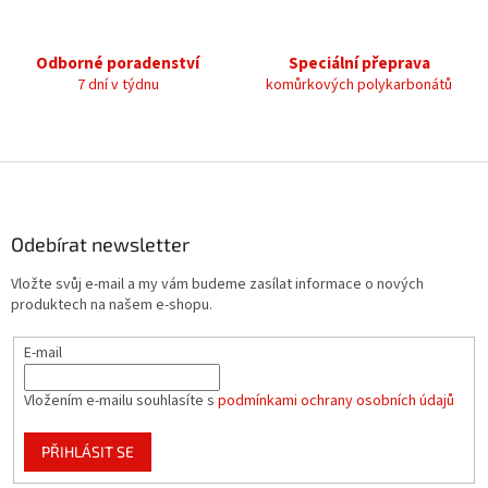
y
v
ý
Odborné poradenství
Speciální přeprava
p
7 dní v týdnu
komůrkových polykarbonátů
i
s
u
Z
á
p
a
Odebírat newsletter
t
Vložte svůj e-mail a my vám budeme zasílat informace o nových
í
produktech na našem e-shopu.
E-mail
Vložením e-mailu souhlasíte s
podmínkami ochrany osobních údajů
PŘIHLÁSIT SE