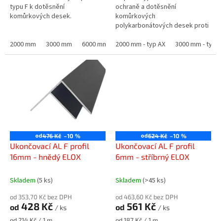
typu F k dotěsnění
ochraně a dotěsnění
komůrkových desek.
komůrkových
polykarbonátových desek proti
vniknutí nečistot a hmyzu.
2000 mm
3000 mm
6000 mm
2000 mm - typ AX
3000 mm - typ 
od
od
476 Kč
–10 %
624 Kč
–10 %
Ukončovací AL F profil
Ukončovací AL F profil
16mm - hnědý ELOX
6mm - stříbrný ELOX
Skladem
(5 ks)
Skladem
(>45 ks)
od 353,70 Kč bez DPH
od 463,60 Kč bez DPH
428 Kč
561 Kč
od
od
/ ks
/ ks
Měrná
Měrná
od 214 Kč / 1 m
od 187 Kč / 1 m