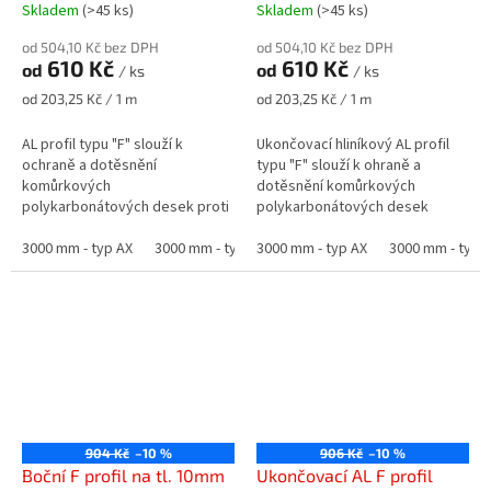
Skladem
(>45 ks)
Skladem
(>45 ks)
od 504,10 Kč bez DPH
od 504,10 Kč bez DPH
610 Kč
610 Kč
od
od
/ ks
/ ks
Měrná
Měrná
od 203,25 Kč / 1 m
od 203,25 Kč / 1 m
cena:
cena:
AL profil typu "F" slouží k
Ukončovací hliníkový AL profil
ochraně a dotěsnění
typu "F" slouží k ohraně a
komůrkových
dotěsnění komůrkových
polykarbonátových desek proti
polykarbonátových desek
vniknutí nečistot a hmyzu.
3000 mm - typ AX
3000 mm - typ DU
3000 mm - typ AX
4000 mm - typ AX
3000 mm - typ 
4000 mm - 
904 Kč
–10 %
906 Kč
–10 %
Boční F profil na tl. 10mm
Ukončovací AL F profil