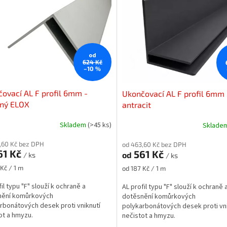
od
624 Kč
–10 %
ovací AL F profil 6mm -
Ukončovací AL F profil 6mm 
rný ELOX
antracit
Skladem
(>45 ks)
Sklade
,60 Kč bez DPH
od 463,60 Kč bez DPH
61 Kč
561 Kč
od
/ ks
/ ks
Měrná
 Kč / 1 m
od 187 Kč / 1 m
cena:
il typu "F" slouží k ochraně a
AL profil typu "F" slouží k ochraně 
nění komůrkových
dotěsnění komůrkových
rbonátových desek proti vniknutí
polykarbonátových desek proti vni
ot a hmyzu.
nečistot a hmyzu.