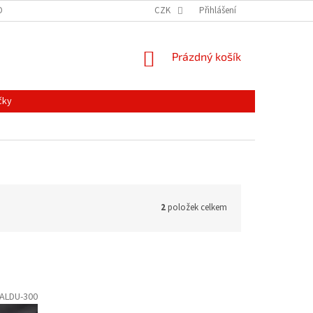
ONTAKTY
MAPA SERVERU
NOVINKY
CZK
Přihlášení
NÁKUPNÍ
Prázdný košík
KOŠÍK
čky
2
položek celkem
ALDU-300