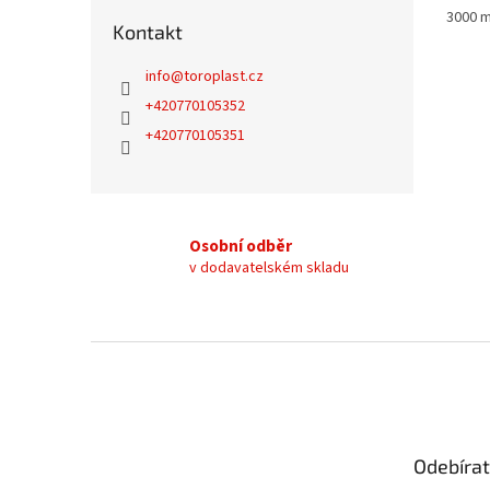
3000 
Kontakt
info
@
toroplast.cz
+420770105352
+420770105351
Osobní odběr
v dodavatelském skladu
Z
á
p
a
t
Odebírat
í