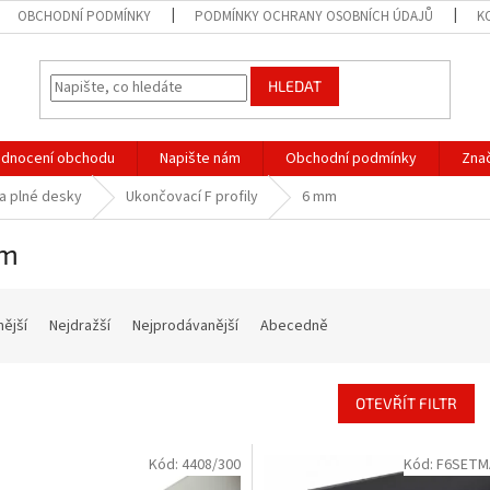
OBCHODNÍ PODMÍNKY
PODMÍNKY OCHRANY OSOBNÍCH ÚDAJŮ
K
HLEDAT
dnocení obchodu
Napište nám
Obchodní podmínky
Zna
a plné desky
Ukončovací F profily
6 mm
mm
nější
Nejdražší
Nejprodávanější
Abecedně
OTEVŘÍT FILTR
Kód:
4408/300
Kód:
F6SETM