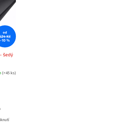
od
624 Kč
–10 %
- šedý
m
(>45 ks)
a
knutí