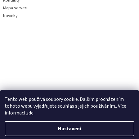
Kontakty
Mapa serveru
Novinky
Tento web používá soubory cookie. Dalším procházením
tohoto webu vyjadřujete souhlas s jejich používáním.. Více
informací
zde
.
Nastavení
Vytvořil Shoptet