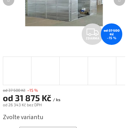
Z
od 37 500
Kč
–15 %
ZDARMA
D
A
R
M
A
od 37 500 Kč
–15 %
od
31 875 Kč
/ ks
od
26 343 Kč
bez DPH
Měrná
Zvolte variantu
cena: