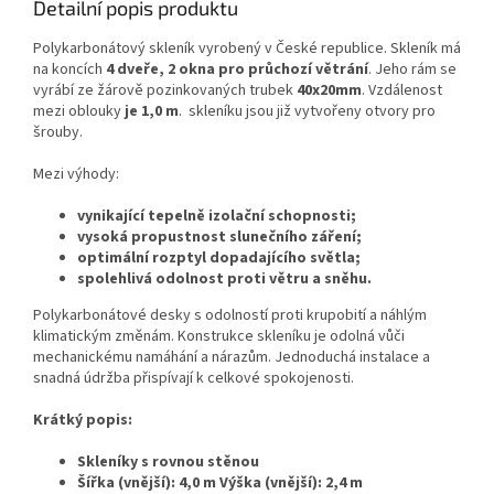
Detailní popis produktu
Polykarbonátový skleník vyrobený v České republice. Skleník má
na koncích
4 dveře, 2 okna pro průchozí větrání
. Jeho rám se
vyrábí ze žárově pozinkovaných trubek
40x20mm
. Vzdálenost
mezi oblouky
je 1,0 m
. skleníku jsou již vytvořeny otvory pro
šrouby.
Mezi výhody:
vynikající tepelně izolační schopnosti;
vysoká propustnost slunečního záření;
optimální rozptyl dopadajícího světla;
spolehlivá odolnost proti větru a sněhu.
Polykarbonátové desky s odolností proti krupobití a náhlým
klimatickým změnám. Konstrukce skleníku je odolná vůči
mechanickému namáhání a nárazům. Jednoduchá instalace a
snadná údržba přispívají k celkové spokojenosti.
Krátký popis:
Skleníky s rovnou stěnou
Šířka (vnější): 4,0 m Výška (vnější): 2,4 m