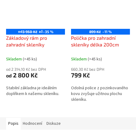
od
až
3 950 Kč
–35 %
899 Kč
–11 %
Základový rám pro
Polička pro zahradní
zahradní skleníky
skleníky délka 200cm
Skladem
(>45 ks)
Skladem
(>45 ks)
od 2 314,10 Kč bez DPH
660,30 Kč bez DPH
2 800 Kč
799 Kč
od
Stabilní základna je ideálním
Odolná police z pozinkovaného
doplňkem k našemu skleníku.
kovu zvyšuje užitnou plochu
skleníku.
Popis
Hodnocení
Diskuze