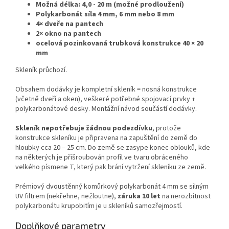
Možná délka: 4,0 - 20 m (možné prodloužení)
Polykarbonát síla 4 mm, 6 mm nebo 8 mm
4× dveře na pantech
2× okno na pantech
ocelová pozinkovaná trubková konstrukce 40 × 20
mm
Skleník průchozí.
Obsahem dodávky je kompletní skleník = nosná konstrukce
(včetně dveří a oken), veškeré potřebné spojovací prvky +
polykarbonátové desky. Montážní návod součástí dodávky.
Skleník nepotřebuje žádnou podezdívku
, protože
konstrukce skleníku je připravena na zapuštění do země do
hloubky cca 20 – 25 cm. Do země se zasype konec oblouků, kde
na některých je přišroubován profil ve tvaru obráceného
velkého písmene T, který pak brání vytržení skleníku ze země.
Prémiový dvoustěnný komůrkový polykarbonát 4 mm se silným
UV filtrem (nekřehne, nežloutne),
záruka 10 let
na nerozbitnost
polykarbonátu krupobitím je u skleníků samozřejmostí.
Doplňkové parametry