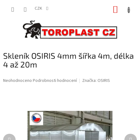
Přejít
NÁKUP
na
CZK
obsah
KOŠÍK
Skleník OSIRIS 4mm šířka 4m, délka
4 až 20m
Průměrné
Neohodnoceno
Podrobnosti hodnocení
Značka:
OSIRIS
hodnocení
produktu
je
0,0
z
5
hvězdiček.