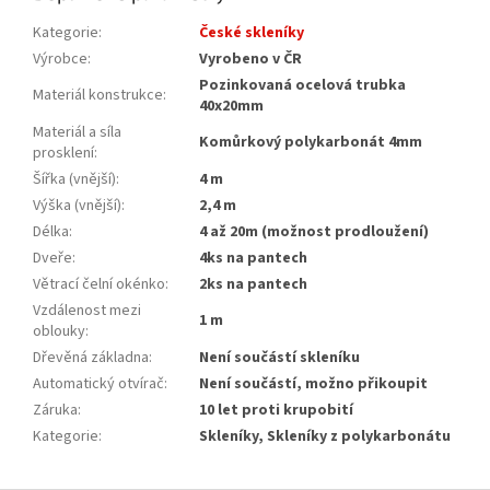
Kategorie
:
České skleníky
Výrobce
:
Vyrobeno v ČR
Pozinkovaná ocelová trubka
Materiál konstrukce
:
40x20mm
Materiál a síla
Komůrkový polykarbonát 4mm
prosklení
:
Šířka (vnější)
:
4 m
Výška (vnější)
:
2,4 m
Délka
:
4 až 20m (možnost prodloužení)
Dveře
:
4ks na pantech
Větrací čelní okénko
:
2ks na pantech
Vzdálenost mezi
1 m
oblouky
:
Dřevěná základna
:
Není součástí skleníku
Automatický otvírač
:
Není součástí, možno přikoupit
Záruka
:
10 let proti krupobití
Kategorie
:
Skleníky, Skleníky z polykarbonátu