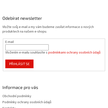
Z
á
p
a
Odebírat newsletter
t
Vložte svůj e-mail a my vám budeme zasílat informace o nových
í
produktech na našem e-shopu.
E-mail
Vložením e-mailu souhlasíte s
podmínkami ochrany osobních údajů
PŘIHLÁSIT SE
Informace pro vás
Obchodní podmínky
Podmínky ochrany osobních údajů