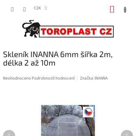
Přejít
NÁKUP
na
CZK
obsah
KOŠÍK
Skleník INANNA 6mm šířka 2m,
délka 2 až 10m
Průměrné
Neohodnoceno
Podrobnosti hodnocení
Značka:
INANNA
hodnocení
produktu
je
0,0
z
5
hvězdiček.