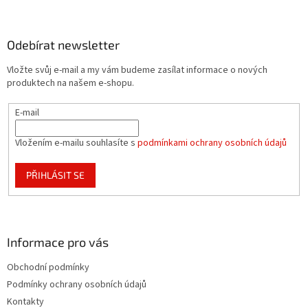
á
p
a
Odebírat newsletter
t
Vložte svůj e-mail a my vám budeme zasílat informace o nových
í
produktech na našem e-shopu.
E-mail
Vložením e-mailu souhlasíte s
podmínkami ochrany osobních údajů
PŘIHLÁSIT SE
Informace pro vás
Obchodní podmínky
Podmínky ochrany osobních údajů
Kontakty