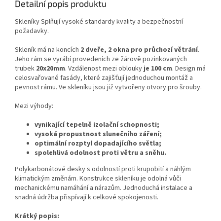
Detailní popis produktu
Skleníky Splňují vysoké standardy kvality a bezpečnostní
požadavky.
Skleník má na koncích
2
dveře, 2 okna pro průchozí větrání
.
Jeho rám se vyrábí provedeních ze žárově pozinkovaných
trubek
20x20mm
. Vzdálenost mezi oblouky
je 100 cm
. Design má
celosvařované fasády, které zajišťují jednoduchou montáž a
pevnost rámu. Ve skleníku jsou již vytvořeny otvory pro šrouby.
Mezi výhody:
vynikající tepelně izolační schopnosti;
vysoká propustnost slunečního záření;
optimální rozptyl dopadajícího světla;
spolehlivá odolnost proti větru a sněhu.
Polykarbonátové desky s odolností proti krupobití a náhlým
klimatickým změnám. Konstrukce skleníku je odolná vůči
mechanickému namáhání a nárazům. Jednoduchá instalace a
snadná údržba přispívají k celkové spokojenosti.
Krátký popis: