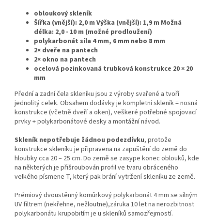
obloukový skleník
Šířka (vnější): 2,0 m Výška (vnější): 1,9 m Možná
délka: 2,0 - 10 m (možné prodloužení)
polykarbonát síla 4 mm, 6 mm
nebo
8 mm
2× dveře na pantech
2× okno na pantech
ocelová pozinkovaná trubková konstrukce 20 × 20
mm
Přední a zadní čela skleníku jsou z výroby svařené a tvoří
jednolitý celek. Obsahem dodávky je kompletní skleník = nosná
konstrukce (včetně dveří a oken), veškeré potřebné spojovací
prvky + polykarbonátové desky a montážní návod.
Skleník nepotřebuje žádnou podezdívku
, protože
konstrukce skleníku je připravena na zapuštění do země do
hloubky cca 20 – 25 cm. Do země se zasype konec oblouků, kde
na některých je přišroubován profil ve tvaru obráceného
velkého písmene T, který pak brání vytržení skleníku ze země.
Prémiový dvoustěnný komůrkový polykarbonát 4 mm se silným
UV filtrem (nekřehne, nežloutne),záruka 10 let na nerozbitnost
polykarbonátu krupobitím je u skleníků samozřejmostí.