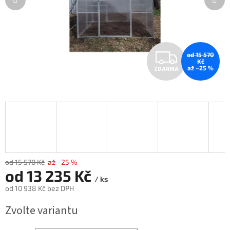
Z
od 15 570
Kč
až –25 %
ZDARMA
D
A
R
M
A
od 15 570 Kč
až –25 %
od
13 235 Kč
/ ks
od
10 938 Kč
bez DPH
Měrná
Zvolte variantu
cena: