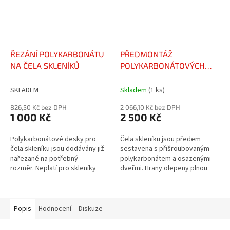
ŘEZÁNÍ POLYKARBONÁTU
PŘEDMONTÁŽ
NA ČELA SKLENÍKŮ
POLYKARBONÁTOVÝCH
ČEL SKLENÍKŮ
SKLADEM
Skladem
(1 ks)
826,50 Kč bez DPH
2 066,10 Kč bez DPH
1 000 Kč
2 500 Kč
Polykarbonátové desky pro
Čela skleníku jsou předem
čela skleníku jsou dodávány již
sestavena s přišroubovaným
nařezané na potřebný
polykarbonátem a osazenými
rozměr. Neplatí pro skleníky
dveřmi. Hrany olepeny plnou
Freyr a Osiris (šíře 4 m).
uzavírací páskou. Neplatí
pro skleníky Freyr a Osiris (šíře
4...
Popis
Hodnocení
Diskuze