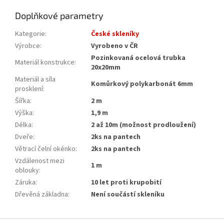
Doplňkové parametry
Kategorie
:
České skleníky
Výrobce
:
Vyrobeno v ČR
Pozinkovaná ocelová trubka
Materiál konstrukce
:
20x20mm
Materiál a síla
Komůrkový polykarbonát 6mm
prosklení
:
Šířka
:
2 m
Výška
:
1,9 m
Délka
:
2 až 10m (možnost prodloužení)
Dveře
:
2ks na pantech
Větrací čelní okénko
:
2ks na pantech
Vzdálenost mezi
1 m
oblouky
:
Záruka
:
10 let proti krupobití
Dřevěná základna
:
Není součástí skleníku
Z