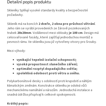
Detailní popis produktu
Skleníky Splňují vysoké standardy kvality a bezpečnostní
požadavky.
Skleník má na koncích
2
dveře, 2 okna pro průchozí větrání
.
Jeho rám se vyrábí provedeních ze žárově pozinkovaných
trubek
20x20mm
. Vzdálenost mezi oblouky
je 100 cm
. Design má
celosvařované fasády, které zajišťují jednoduchou montáž a
pevnost rámu. Ve skleníku jsou již vytvořeny otvory pro šrouby.
Mezi výhody:
vynikající tepelně izolační schopnosti;
vysoká propustnost slunečního záření;
optimální rozptyl dopadajícího světla;
spolehlivá odolnost proti větru a sněhu.
Polykarbonátové desky s odolností proti krupobití a náhlým
klimatickým změnám. Konstrukce skleníku je odolná vůči
mechanickému namáhání a nárazům. Jednoduchá instalace a
snadná údržba přispívají k celkové spokojenosti.
Krátký popis: