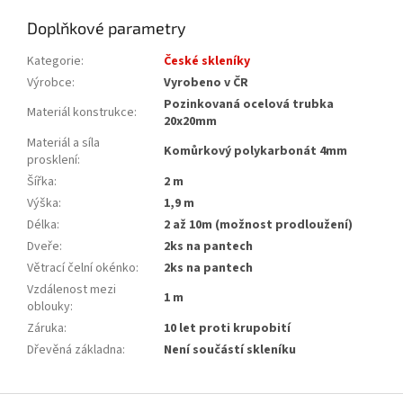
Doplňkové parametry
Kategorie
:
České skleníky
Výrobce
:
Vyrobeno v ČR
Pozinkovaná ocelová trubka
Materiál konstrukce
:
20x20mm
Materiál a síla
Komůrkový polykarbonát 4mm
prosklení
:
Šířka
:
2 m
Výška
:
1,9 m
Délka
:
2 až 10m (možnost prodloužení)
Dveře
:
2ks na pantech
Větrací čelní okénko
:
2ks na pantech
Vzdálenost mezi
1 m
oblouky
:
Záruka
:
10 let proti krupobití
Dřevěná základna
:
Není součástí skleníku
Z