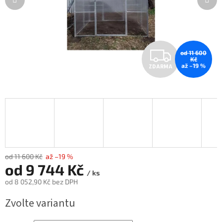
Z
od 11 600
Kč
až –19 %
ZDARMA
D
A
R
M
A
od 11 600 Kč
až –19 %
od
9 744 Kč
/ ks
od
8 052,90 Kč
bez DPH
Měrná
Zvolte variantu
cena: