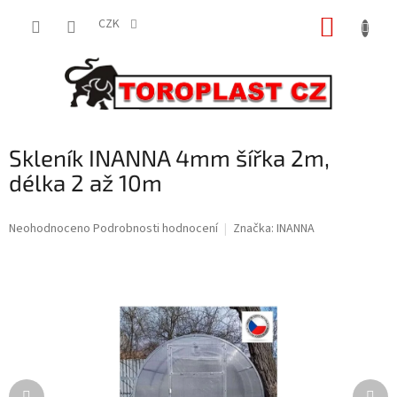
Přejít
NÁKUP
na
CZK
obsah
KOŠÍK
Skleník INANNA 4mm šířka 2m,
délka 2 až 10m
Průměrné
Neohodnoceno
Podrobnosti hodnocení
Značka:
INANNA
hodnocení
produktu
je
0,0
z
5
hvězdiček.