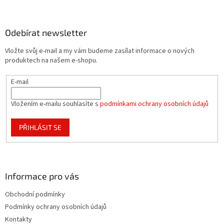
á
p
a
Odebírat newsletter
t
Vložte svůj e-mail a my vám budeme zasílat informace o nových
í
produktech na našem e-shopu.
E-mail
Vložením e-mailu souhlasíte s
podmínkami ochrany osobních údajů
PŘIHLÁSIT SE
Informace pro vás
Obchodní podmínky
Podmínky ochrany osobních údajů
Kontakty