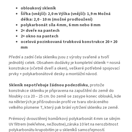
obloukový skleník
Šířka (vnější): 2,0 m Výška (vnější): 1,9 m Možná
délka: 2,0 - 10 m (možné prodloužení)
polykarbonát síla 4 mm, 6 mm
nebo
8 mm
2× dveře na pantech
2× okno na pantech
ocelová pozinkovaná trubková konstrukce 20 × 20
mm
Přední a zadní čela skleníku jsou z výroby svařené a tvoří
jednolitý celek. Obsahem dodávky je kompletní skleník = nosná
konstrukce (včetně dveří a oken), veškeré potřebné spojovací
prvky + polykarbonátové desky a montážní návod.
Skleník nepotřebuje žádnou podezdívku
, protože
konstrukce skleníku je připravena na zapuštění do země do
hloubky cca 20 – 25 cm. Do země se zasype konec oblouků, kde
na některých je přišroubován profil ve tvaru obráceného
velkého písmene T, který pak brání vytržení skleníku ze země.
Prémiový dvoustěnný komůrkový polykarbonát 4 mm se silným
UV filtrem (nekřehne, nežloutne),záruka 10 let na nerozbitnost
polykarbonátu krupobitím je u skleníků samozřejmostí.