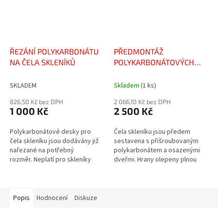
ŘEZÁNÍ POLYKARBONÁTU
PŘEDMONTÁŽ
NA ČELA SKLENÍKŮ
POLYKARBONÁTOVÝCH
ČEL SKLENÍKŮ
SKLADEM
Skladem
(1 ks)
826,50 Kč bez DPH
2 066,10 Kč bez DPH
1 000 Kč
2 500 Kč
Polykarbonátové desky pro
Čela skleníku jsou předem
čela skleníku jsou dodávány již
sestavena s přišroubovaným
nařezané na potřebný
polykarbonátem a osazenými
rozměr. Neplatí pro skleníky
dveřmi. Hrany olepeny plnou
Freyr a Osiris (šíře 4 m).
uzavírací páskou. Neplatí
pro skleníky Freyr a Osiris (šíře
4...
Popis
Hodnocení
Diskuze