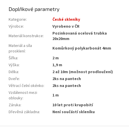
Doplňkové parametry
Kategorie
:
České skleníky
Výrobce
:
Vyrobeno v ČR
Pozinkovaná ocelová trubka
Materiál konstrukce
:
20x20mm
Materiál a síla
Komůrkový polykarbonát 4mm
prosklení
:
Šířka
:
2 m
Výška
:
1,9 m
Délka
:
2 až 10m (možnost prodloužení)
Dveře
:
2ks na pantech
Větrací čelní okénko
:
2ks na pantech
Vzdálenost mezi
1 m
oblouky
:
Záruka
:
10 let proti krupobití
Dřevěná základna
:
Není součástí skleníku
Z