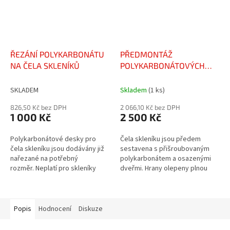
ŘEZÁNÍ POLYKARBONÁTU
PŘEDMONTÁŽ
NA ČELA SKLENÍKŮ
POLYKARBONÁTOVÝCH
ČEL SKLENÍKŮ
SKLADEM
Skladem
(1 ks)
826,50 Kč bez DPH
2 066,10 Kč bez DPH
1 000 Kč
2 500 Kč
Polykarbonátové desky pro
Čela skleníku jsou předem
čela skleníku jsou dodávány již
sestavena s přišroubovaným
nařezané na potřebný
polykarbonátem a osazenými
rozměr. Neplatí pro skleníky
dveřmi. Hrany olepeny plnou
Freyr a Osiris (šíře 4 m).
uzavírací páskou. Neplatí
pro skleníky Freyr a Osiris (šíře
4...
Popis
Hodnocení
Diskuze