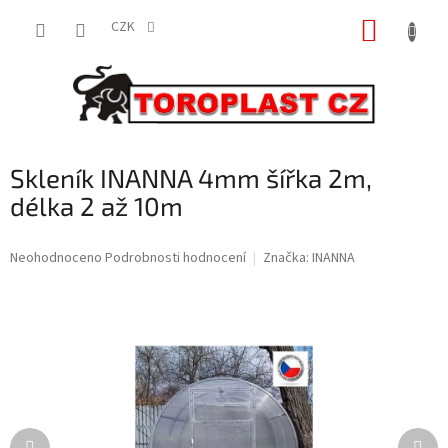
Přejít
NÁKUP
na
CZK
obsah
KOŠÍK
Skleník INANNA 4mm šířka 2m,
délka 2 až 10m
Průměrné
Neohodnoceno
Podrobnosti hodnocení
Značka:
INANNA
hodnocení
produktu
je
0,0
z
5
hvězdiček.