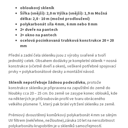
obloukový skleník
Šířka (vnější): 2,0 m Výška (vnější): 1,9 m Možná
délka: 2,0 - 10 m (možné prodloužení)
polykarbonát síla 4 mm, 6 mm
nebo
8 mm
2× dveře na pantech
2× okno na pantech
ocelová pozinkovaná trubková konstrukce 20 × 20
mm
Přední a zadní čela skleníku jsou z výroby svařené a tvoří
jednolitý celek. Obsahem dodávky je kompletní skleník = nosná
konstrukce (včetně dveří a oken), veškeré potřebné spojovací
prvky + polykarbonátové desky a montážní návod.
Skleník nepotřebuje žádnou podezdívku
, protože
konstrukce skleníku je připravena na zapuštění do země do
hloubky cca 20 – 25 cm. Do země se zasype konec oblouků, kde
na některých je přišroubován profil ve tvaru obráceného
velkého písmene T, který pak brání vytržení skleníku ze země.
Prémiový dvoustěnný komůrkový polykarbonát 4 mm se silným
UV filtrem (nekřehne, nežloutne),záruka 10 let na nerozbitnost
polykarbonátu krupobitím je u skleníků samozřejmostí.