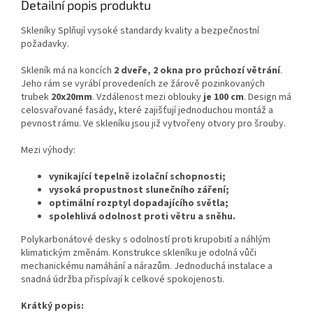
Detailní popis produktu
Skleníky Splňují vysoké standardy kvality a bezpečnostní
požadavky.
Skleník má na koncích
2
dveře, 2 okna pro průchozí větrání
.
Jeho rám se vyrábí provedeních ze žárově pozinkovaných
trubek
20x20mm
. Vzdálenost mezi oblouky
je 100 cm
. Design má
celosvařované fasády, které zajišťují jednoduchou montáž a
pevnost rámu. Ve skleníku jsou již vytvořeny otvory pro šrouby.
Mezi výhody:
vynikající tepelně izolační schopnosti;
vysoká propustnost slunečního záření;
optimální rozptyl dopadajícího světla;
spolehlivá odolnost proti větru a sněhu.
Polykarbonátové desky s odolností proti krupobití a náhlým
klimatickým změnám. Konstrukce skleníku je odolná vůči
mechanickému namáhání a nárazům. Jednoduchá instalace a
snadná údržba přispívají k celkové spokojenosti.
Krátký popis: