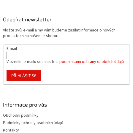
á
p
a
Odebírat newsletter
t
Vložte svůj e-mail a my vám budeme zasílat informace o nových
í
produktech na našem e-shopu.
E-mail
Vložením e-mailu souhlasíte s
podmínkami ochrany osobních údajů
PŘIHLÁSIT SE
Informace pro vás
Obchodní podmínky
Podmínky ochrany osobních údajů
Kontakty