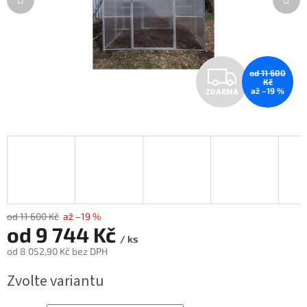
Z
od 11 600
Kč
až –19 %
ZDARMA
D
A
R
M
A
od 11 600 Kč
až –19 %
od
9 744 Kč
/ ks
od
8 052,90 Kč
bez DPH
Měrná
Zvolte variantu
cena: