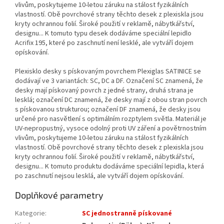
vlivům, poskytujeme 10-letou záruku na stálost fyzikálních
vlastností. Obě povrchové strany těchto desek z plexiskla jsou
kryty ochrannou folií. Široké použití v reklamě, nábytkářství,
designu... K tomuto typu desek dodáváme speciální lepidlo
Acrifix 195, které po zaschnutí není lesklé, ale vytváří dojem
opískování.
Plexisklo desky s pískovaným povrchem Plexiglas SATINICE se
dodávají ve 3 variantách: SC, DC a DF. Označení SC znamená, že
desky mají pískovaný povrch z jedné strany, druhá strana je
lesklá; označení DC znamená, že desky mají z obou stran povrch
s pískovanou strukturou; označení DF znamená, že desky jsou
určené pro nasvětlení s optimálním rozptylem světla. Materiál je
UV-nepropustný, vysoce odolný proti UV záření a povětrnostním
vlivům, poskytujeme 10-letou záruku na stálost fyzikálních
vlastností. Obě povrchové strany těchto desek z plexiskla jsou
kryty ochrannou folií. Široké použití v reklamě, nábytkářství,
designu... K tomuto produktu dodáváme speciální lepidla, která
po zaschnutí nejsou lesklá, ale vytváří dojem opískování.
Doplňkové parametry
Kategorie
:
SC jednostranně pískované