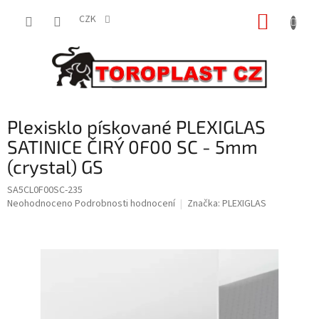
Přejít
NÁKUP
na
CZK
obsah
KOŠÍK
Plexisklo pískované PLEXIGLAS
SATINICE ČIRÝ 0F00 SC - 5mm
(crystal) GS
SA5CL0F00SC-235
Průměrné
Neohodnoceno
Podrobnosti hodnocení
Značka:
PLEXIGLAS
hodnocení
produktu
je
0,0
z
5
hvězdiček.