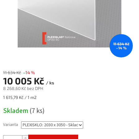
11 634 Kč
–14 %
11 634 Kč
–14 %
10 005 Kč
/ ks
8 268,60 Kč bez DPH
Měrná
1 615,79 Kč / 1 m2
cena:
Skladem
(7 ks)
Varianta