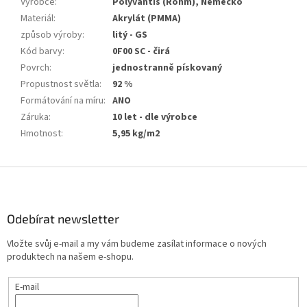
Výrobce
:
Polyvantis (Röhm), Německo
Materiál
:
Akrylát (PMMA)
způsob výroby
:
litý - GS
Kód barvy
:
0F00 SC - čirá
Povrch
:
jednostranně pískovaný
Propustnost světla
:
92 %
Formátování na míru
:
ANO
Záruka
:
10 let - dle výrobce
Hmotnost
:
5,95 kg/m2
Z
á
p
a
Odebírat newsletter
t
Vložte svůj e-mail a my vám budeme zasílat informace o nových
í
produktech na našem e-shopu.
E-mail