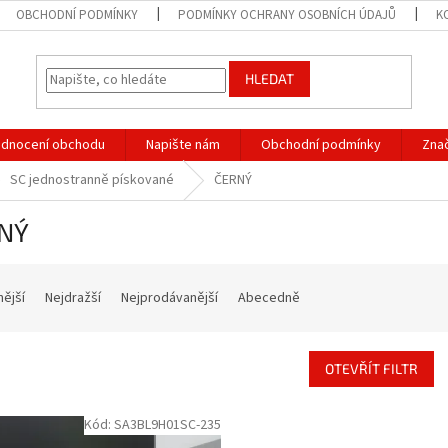
OBCHODNÍ PODMÍNKY
PODMÍNKY OCHRANY OSOBNÍCH ÚDAJŮ
K
HLEDAT
dnocení obchodu
Napište nám
Obchodní podmínky
Zna
SC jednostranně pískované
ČERNÝ
NÝ
nější
Nejdražší
Nejprodávanější
Abecedně
OTEVŘÍT FILTR
Kód:
SA3BL9H01SC-235