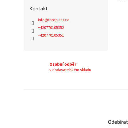
Kontakt
info
@
toroplast.cz
+420770105352
+420770105351
Osobní odběr
v dodavatelském skladu
Z
á
p
a
t
Odebírat
í