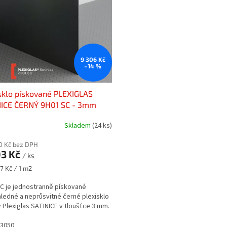
9 306 Kč
–14 %
sklo pískované PLEXIGLAS
NICE ČERNÝ 9H01 SC - 3mm
k panther) GS
Skladem
(24 ks)
10 Kč bez DPH
03 Kč
/ ks
87 Kč / 1 m2
C je jednostranně pískované
ledné a neprůsvitné černé plexisklo
 Plexiglas SATINICE v tloušťce 3 mm.
 3050