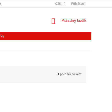
ONTAKTY
MAPA SERVERU
NOVINKY
CZK
Přihlášení
NÁKUPNÍ
Prázdný košík
KOŠÍK
čky
1
položek celkem