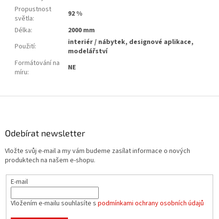
Propustnost
92 %
světla
:
Délka
:
2000 mm
interiér / nábytek, designové aplikace,
Použití
:
modelářství
Formátování na
NE
míru
:
Z
á
p
a
Odebírat newsletter
t
Vložte svůj e-mail a my vám budeme zasílat informace o nových
í
produktech na našem e-shopu.
E-mail
Vložením e-mailu souhlasíte s
podmínkami ochrany osobních údajů