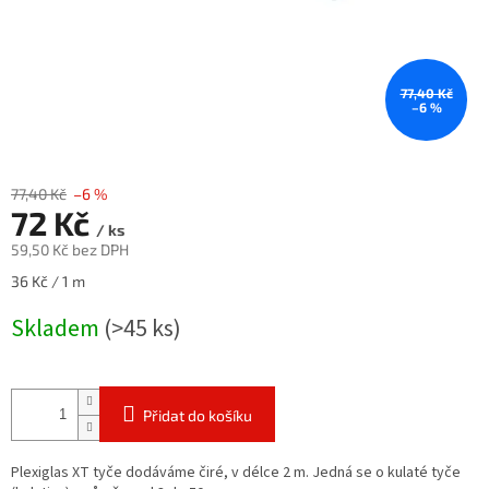
77,40 Kč
–6 %
77,40 Kč
–6 %
72 Kč
/ ks
59,50 Kč bez DPH
Měrná
36 Kč / 1 m
cena:
Skladem
(>45 ks)
Přidat do košíku
Plexiglas XT tyče dodáváme čiré, v délce 2 m. Jedná se o kulaté tyče