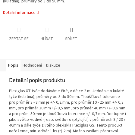
(kulatina), průměry od 3 do 50 mm.
Detailní informace
ZEPTAT SE
HLÍDAT
SDÍLET
Popis
Hodnocení
Diskuze
Detailní popis produktu
Plexiglas XT tyče dodáváme čiré, v délce 2 m. Jedná se o kulaté
tyče (kulatina), průměry od 3 do 50 mm. Tloušťková tolerance
pro průměr 3 - 8 mm je +/- 0,2 mm, pro průměr 10 - 25 mm +/- 0,3
mm, pro průměr 30 mm +/- 0,5 mm, pro průměr 40 mm +/- 0,6 mm
a pro prům. 50 mm je tloušťková tolerance +/- 0,7 mm. Dostupné i
jako světlo-vodivé (resp. světlo-rozptylující) v průměrech 8 / 20 /
40mm a dále tyče z litého plexiskla Plexiglas GS. Tento produkt
neřežeme, min. odběr 1 ks (tj. 2 m). Možno zasílat i přepravní