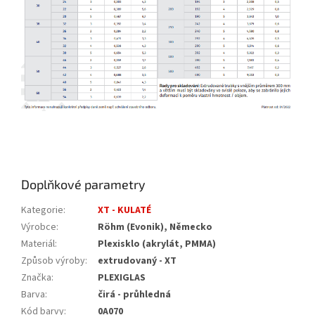
Doplňkové parametry
Kategorie
:
XT - KULATÉ
Výrobce
:
Röhm (Evonik), Německo
Materiál
:
Plexisklo (akrylát, PMMA)
Způsob výroby
:
extrudovaný - XT
Značka
:
PLEXIGLAS
Barva
:
čirá - průhledná
Kód barvy
:
0A070