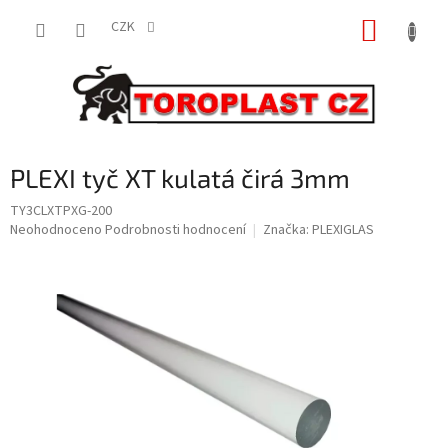
Přejít
NÁKUP
na
CZK
obsah
KOŠÍK
PLEXI tyč XT kulatá čirá 3mm
TY3CLXTPXG-200
Průměrné
Neohodnoceno
Podrobnosti hodnocení
Značka:
PLEXIGLAS
hodnocení
produktu
je
0,0
z
5
hvězdiček.