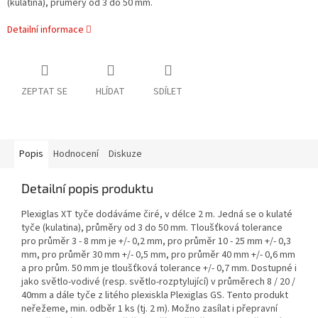
(kulatina), průměry od 3 do 50 mm.
Detailní informace
ZEPTAT SE
HLÍDAT
SDÍLET
Popis
Hodnocení
Diskuze
Detailní popis produktu
Plexiglas XT tyče dodáváme čiré, v délce 2 m. Jedná se o kulaté
tyče (kulatina), průměry od 3 do 50 mm. Tloušťková tolerance
pro průměr 3 - 8 mm je +/- 0,2 mm, pro průměr 10 - 25 mm +/- 0,3
mm, pro průměr 30 mm +/- 0,5 mm, pro průměr 40 mm +/- 0,6 mm
a pro prům. 50 mm je tloušťková tolerance +/- 0,7 mm. Dostupné i
jako světlo-vodivé (resp. světlo-rozptylující) v průměrech 8 / 20 /
40mm a dále tyče z litého plexiskla Plexiglas GS. Tento produkt
neřežeme, min. odběr 1 ks (tj. 2 m). Možno zasílat i přepravní