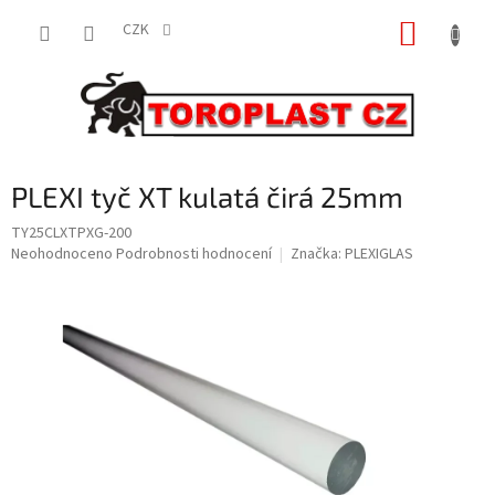
Přejít
NÁKUP
na
CZK
obsah
KOŠÍK
PLEXI tyč XT kulatá čirá 25mm
TY25CLXTPXG-200
Průměrné
Neohodnoceno
Podrobnosti hodnocení
Značka:
PLEXIGLAS
hodnocení
produktu
je
0,0
z
5
hvězdiček.