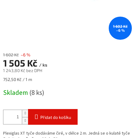
1 602 Kč
–6 %
1 602 Kč
–6 %
1 505 Kč
/ ks
1 243,80 Kč bez DPH
Měrná
752,50 Kč / 1 m
cena:
Skladem
(8 ks)
Přidat do košíku
Plexiglas XT tyče dodáváme čiré, v délce 2 m. Jedná se o kulaté tyče