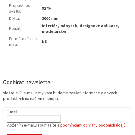
Propustnost
92 %
světla
:
Délka
:
2000 mm
interiér / nábytek, designové aplikace,
Použití
:
modelářství
Formátování na
NE
míru
:
Z
á
p
a
Odebírat newsletter
t
Vložte svůj e-mail a my vám budeme zasílat informace o nových
í
produktech na našem e-shopu.
E-mail
Vložením e-mailu souhlasíte s
podmínkami ochrany osobních údajů