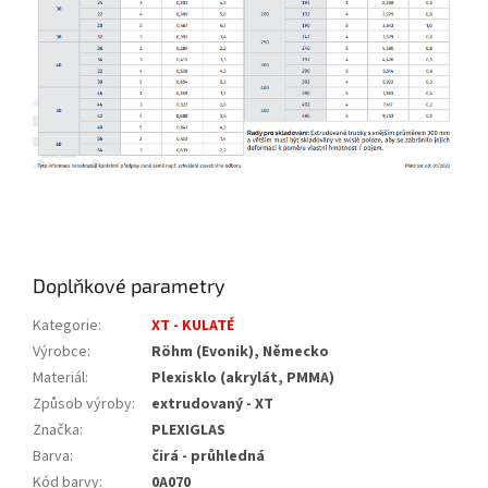
Doplňkové parametry
Kategorie
:
XT - KULATÉ
Výrobce
:
Röhm (Evonik), Německo
Materiál
:
Plexisklo (akrylát, PMMA)
Způsob výroby
:
extrudovaný - XT
Značka
:
PLEXIGLAS
Barva
:
čirá - průhledná
Kód barvy
:
0A070