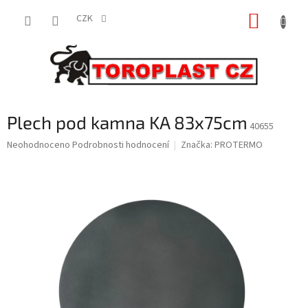
Přejít
NÁKUP
na
CZK
obsah
KOŠÍK
Plech pod kamna KA 83x75cm
40655
Průměrné
Neohodnoceno
Podrobnosti hodnocení
Značka:
PROTERMO
hodnocení
produktu
je
0,0
z
5
hvězdiček.