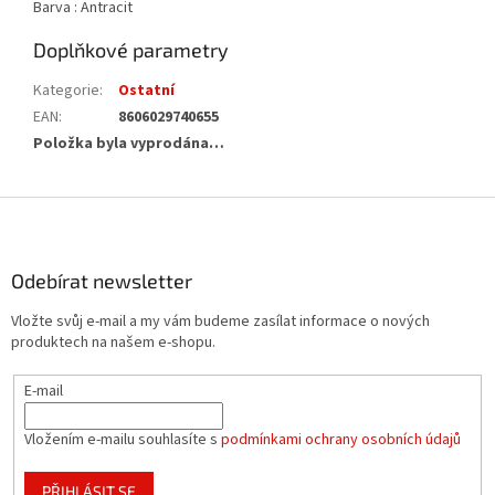
Barva : Antracit
Doplňkové parametry
Kategorie
:
Ostatní
EAN
:
8606029740655
Položka byla vyprodána…
Z
á
p
a
Odebírat newsletter
t
Vložte svůj e-mail a my vám budeme zasílat informace o nových
í
produktech na našem e-shopu.
E-mail
Vložením e-mailu souhlasíte s
podmínkami ochrany osobních údajů
PŘIHLÁSIT SE