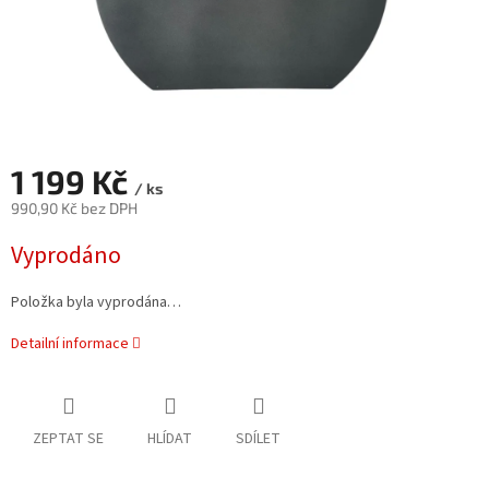
1 199 Kč
/ ks
990,90 Kč bez DPH
Měrná
Vyprodáno
cena:
Položka byla vyprodána…
Detailní informace
ZEPTAT SE
HLÍDAT
SDÍLET