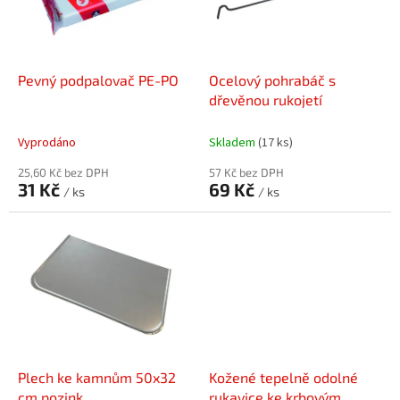
s
k
p
t
r
ů
o
d
Pevný podpalovač PE-PO
Ocelový pohrabáč s
u
dřevěnou rukojetí
k
t
Vyprodáno
Skladem
(17 ks)
ů
25,60 Kč bez DPH
57 Kč bez DPH
31 Kč
69 Kč
/ ks
/ ks
Plech ke kamnům 50x32
Kožené tepelně odolné
cm pozink
rukavice ke krbovým