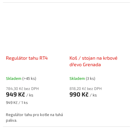
Regulátor tahu RT4
Koš / stojan na krbové
dřevo Grenada
Skladem
(>45 ks)
Skladem
(3 ks)
784,30 Kč bez DPH
818,20 Kč bez DPH
949 Kč
990 Kč
/ ks
/ ks
Měrná
949 Kč / 1 ks
cena:
Regulátor tahu pro kotle na tuhá
paliva.