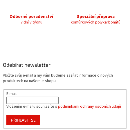
y
v
ý
Odborné poradenství
Speciální přeprava
p
7 dní v týdnu
komůrkových polykarbonátů
i
s
u
Z
á
p
a
Odebírat newsletter
t
Vložte svůj e-mail a my vám budeme zasílat informace o nových
í
produktech na našem e-shopu.
E-mail
Vložením e-mailu souhlasíte s
podmínkami ochrany osobních údajů
PŘIHLÁSIT SE