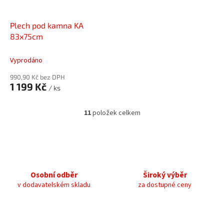
Plech pod kamna KA
83x75cm
Vyprodáno
990,90 Kč bez DPH
1 199 Kč
/ ks
11
položek celkem
O
v
l
á
d
a
c
Osobní odběr
Široký výběr
í
v dodavatelském skladu
za dostupné ceny
p
r
v
k