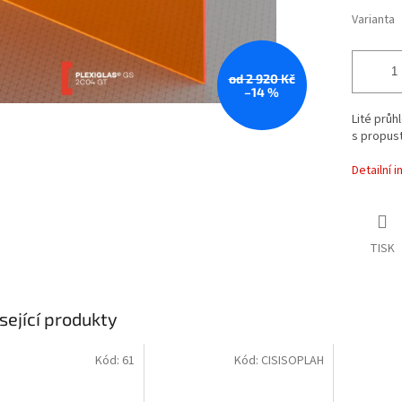
Varianta
od 2 920 Kč
–14 %
Lité průh
s propust
Detailní 
TISK
sející produkty
Kód:
61
Kód:
CISISOPLAH