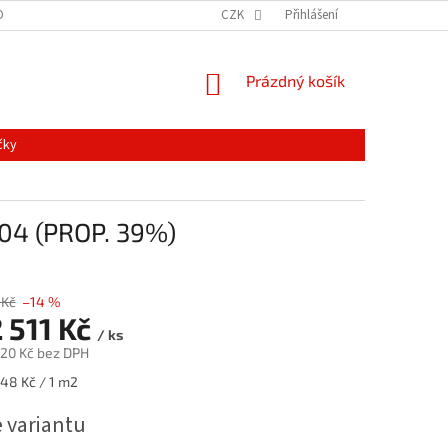
ONTAKTY
MAPA SERVERU
NOVINKY
CZK
Přihlášení
NÁKUPNÍ
Prázdný košík
KOŠÍK
čky
04 (PROP. 39%)
 Kč
–14 %
 511 Kč
/ ks
,20 Kč
bez DPH
,48 Kč / 1 m2
e variantu