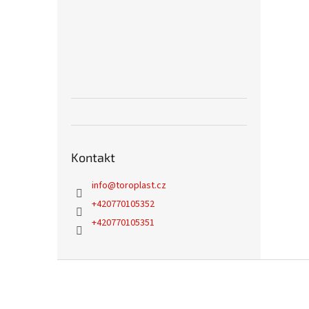
Kontakt
info
@
toroplast.cz
+420770105352
+420770105351
Z
á
p