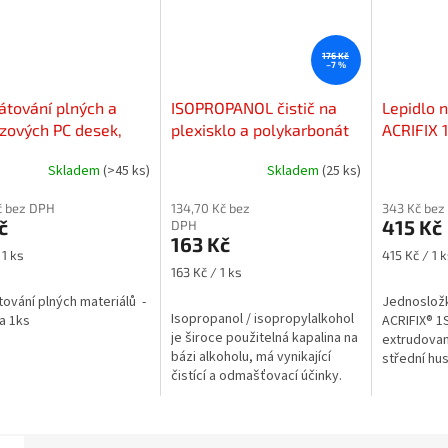
176 Kč
–7 %
tování plných a
ISOPROPANOL čistič na
Lepidlo n
zových PC desek,
plexisklo a polykarbonát
ACRIFIX 1
PLEXI, BOND - cena
(500ml)
Skladem
(>45 ks)
Skladem
(25 ks)
s
č bez DPH
134,70 Kč bez
343 Kč bez
č
415 Kč
DPH
163 Kč
Měrná
 1 ks
415 Kč / 1 k
Měrná
cena:
163 Kč / 1 ks
cena:
ování plných materiálů -
Jednosložk
Isopropanol / isopropylalkohol
a 1ks
ACRIFIX® 1S
je široce použitelná kapalina na
extrudovan
bázi alkoholu, má vynikající
střední hus
čistící a odmašťovací účinky.
lepení spoj
ploch.