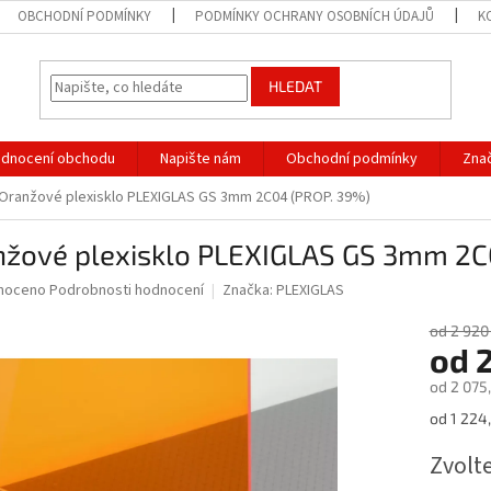
OBCHODNÍ PODMÍNKY
PODMÍNKY OCHRANY OSOBNÍCH ÚDAJŮ
K
HLEDAT
dnocení obchodu
Napište nám
Obchodní podmínky
Zna
Oranžové plexisklo PLEXIGLAS GS 3mm 2C04 (PROP. 39%)
nžové plexisklo PLEXIGLAS GS 3mm 2C
né
noceno
Podrobnosti hodnocení
Značka:
PLEXIGLAS
ní
u
od 2 920
od
2
od
2 075
Měrná
od 1 224
ek.
cena:
Zvolt