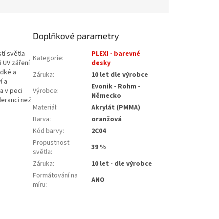
Doplňkové parametry
tí světla
PLEXI - barevné
Kategorie
:
i UV záření
desky
adké a
Záruka
:
10 let dle výrobce
í a
Evonik - Rohm -
a v peci
Výrobce
:
Německo
leranci než
Materiál
:
Akrylát (PMMA)
Barva
:
oranžová
Kód barvy
:
2C04
Propustnost
39 %
světla
:
Záruka
:
10 let - dle výrobce
Formátování na
ANO
míru
: