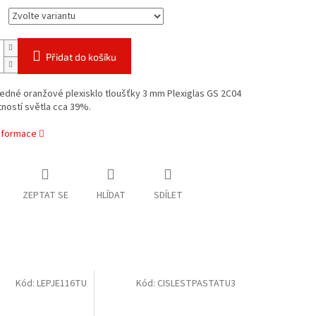
Přidat do košíku
ledné oranžové plexisklo tloušťky 3 mm Plexiglas GS 2C04
ností světla cca 39%.
informace
ZEPTAT SE
HLÍDAT
SDÍLET
Kód:
LEPJE116TU
Kód:
CISLESTPASTATU3