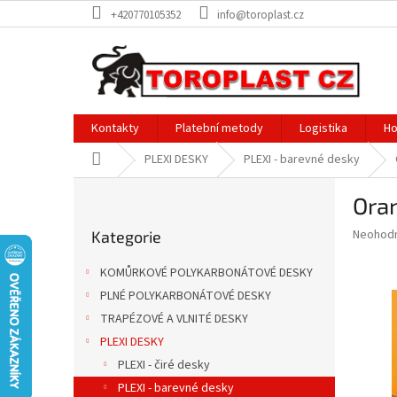
Přejít
+420770105352
info@toroplast.cz
na
obsah
Kontakty
Platební metody
Logistika
Ho
Domů
PLEXI DESKY
PLEXI - barevné desky
P
Ora
o
Přeskočit
s
Průměr
Neohod
Kategorie
kategorie
t
hodnoce
r
produkt
KOMŮRKOVÉ POLYKARBONÁTOVÉ DESKY
a
je
PLNÉ POLYKARBONÁTOVÉ DESKY
0,0
n
z
TRAPÉZOVÉ A VLNITÉ DESKY
n
5
í
PLEXI DESKY
hvězdič
p
PLEXI - čiré desky
a
PLEXI - barevné desky