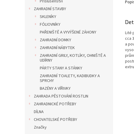
Příslušenství
Popi
ZAHRADNÍ STAVBY
SKLENÍKY
Det
FÓLIOVNÍKY
PAŘENIŠTĚ A VYVÝŠENÉ ZÁHONY
Lité
cca 3
ZAHRADNÍ DOMKY
a po
ZAHRADNÍ NÁBYTEK
vysoc
ZAHRADNÍ GRILY, KOTLÍKY, OHNIŠTĚ A
prům
UDÍRNY
post
extr
PÁRTY STANY A STÁNKY
ZAHRADNÍ TOALETY, KADIBUDKY A
SPRCHY
BAZÉNY A VÍŘIVKY
ZAHRADA PĚSTOVÁNÍ ROSTLIN
ZAHRADNICKÉ POTŘEBY
DÍLNA
CHOVATELSKÉ POTŘEBY
Značky