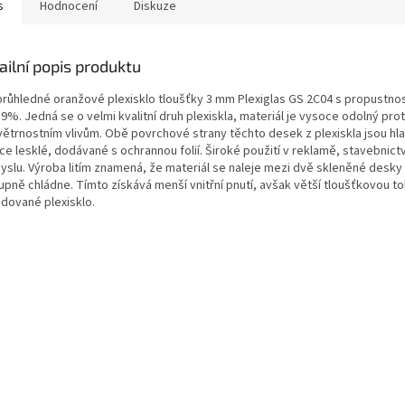
s
Hodnocení
Diskuze
ailní popis produktu
 průhledné oranžové plexisklo tloušťky 3 mm Plexiglas GS 2C04 s propustnos
9%. Jedná se o velmi kvalitní druh plexiskla, materiál je vysoce odolný prot
větrnostním vlivům. Obě povrchové strany těchto desek z plexiskla jsou hl
e lesklé, dodávané s ochrannou folií. Široké použití v reklamě, stavebnictv
yslu. Výroba litím znamená, že materiál se naleje mezi dvě skleněné desky 
upně chládne. Tímto získává menší vnitřní pnutí, avšak větší tloušťkovou to
udované plexisklo.