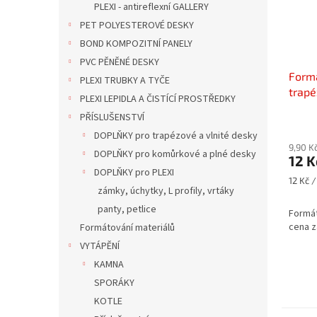
PLEXI - antireflexní GALLERY
PET POLYESTEROVÉ DESKY
BOND KOMPOZITNÍ PANELY
PVC PĚNĚNÉ DESKY
Formá
PLEXI TRUBKY A TYČE
trapé
PLEXI LEPIDLA A ČISTÍCÍ PROSTŘEDKY
PVC, 
PŘÍSLUŠENSTVÍ
za 1k
DOPLŇKY pro trapézové a vlnité desky
9,90 K
DOPLŇKY pro komůrkové a plné desky
12 K
DOPLŇKY pro PLEXI
Měrná
12 Kč /
zámky, úchytky, L profily, vrtáky
cena:
panty, petlice
Formát
cena z
Formátování materiálů
VYTÁPĚNÍ
KAMNA
SPORÁKY
KOTLE