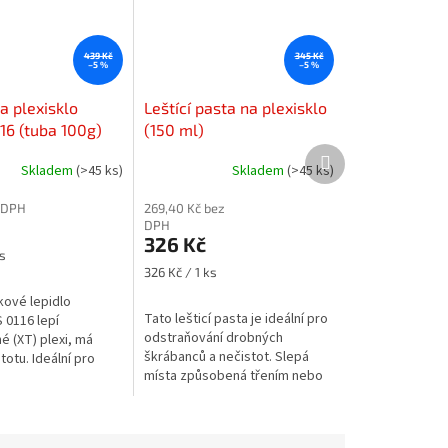
439 Kč
345 Kč
–5 %
–5 %
a plexisklo
Leštící pasta na plexisklo
16 (tuba 100g)
(150 ml)
Další
Skladem
(>45 ks)
Skladem
(>45 ks)
produkt
 DPH
269,40 Kč bez
DPH
326 Kč
s
Měrná
326 Kč / 1 ks
cena:
ové lepidlo
Tato lešticí pasta je ideální pro
 0116 lepí
odstraňování drobných
é (XT) plexi, má
škrábanců a nečistot. Slepá
totu. Ideální pro
místa způsobená třením nebo
ů typu "T" a malých
povětrnostními vlivy lze také
znovu vyleštit.