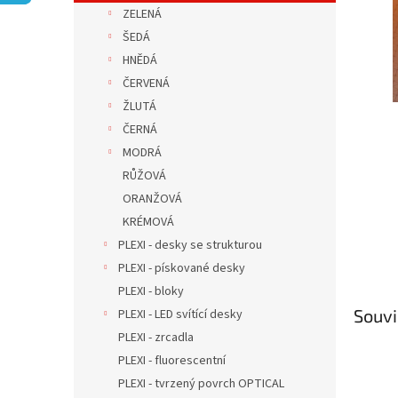
n
ZELENÁ
e
ŠEDÁ
l
HNĚDÁ
ČERVENÁ
ŽLUTÁ
ČERNÁ
MODRÁ
RŮŽOVÁ
ORANŽOVÁ
KRÉMOVÁ
PLEXI - desky se strukturou
PLEXI - pískované desky
PLEXI - bloky
Souvi
PLEXI - LED svítící desky
PLEXI - zrcadla
PLEXI - fluorescentní
PLEXI - tvrzený povrch OPTICAL