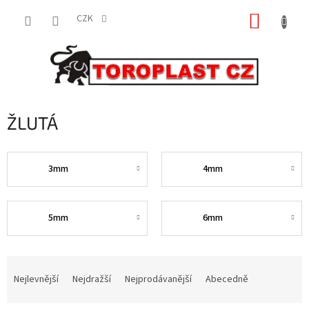
Přejít
NÁKUP
na
CZK
obsah
KOŠÍK
ŽLUTÁ
3mm
4mm
5mm
6mm
Ř
a
Nejlevnější
Nejdražší
Nejprodávanější
Abecedně
z
e