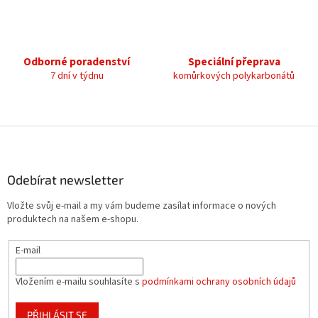
v
k
y
v
ý
Odborné poradenství
Speciální přeprava
p
7 dní v týdnu
komůrkových polykarbonátů
i
s
u
Z
á
p
a
Odebírat newsletter
t
Vložte svůj e-mail a my vám budeme zasílat informace o nových
í
produktech na našem e-shopu.
E-mail
Vložením e-mailu souhlasíte s
podmínkami ochrany osobních údajů
PŘIHLÁSIT SE