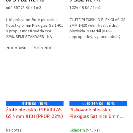
Měrná
Měrná
od 1 867,75 Kč / 1 m2
1 224,48 Kč / 1 m2
cena:
cena:
Lité průsvitné žluté plexisklo
ŽLUTÉ PLEXISKLO PLEXIGLAS GS
tloušťky 5 mm Plexiglas GS 1H01
3MM 1H20 velmi kvalitní druh
s propustností světla cca
plexiskla. Materiál je UV-
22%. SEMI-STANDARD - NA
nepropustný, vysoce odolný
DOTAZ
proti UV záření a povětrnostním
2030 x 3050
1520 x 2030
vlivům. NESTANDARD - NA...
od
9 318 Kč
–10 %
10 334 Kč
–10 %
Žluté plexisklo PLEXIGLAS
Pískované plexisklo
GS 4mm 1H01 (PROP. 22%)
Plexiglas Satinice 6mm
žlutý 1H17 DC (sunshine)
Na dotaz
Skladem
(>45 ks)