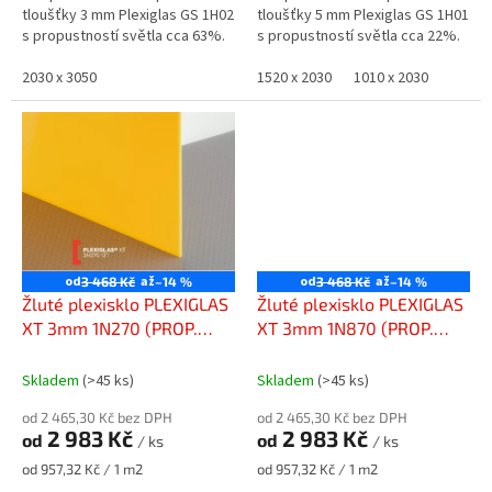
tloušťky 3 mm Plexiglas GS 1H02
tloušťky 5 mm Plexiglas GS 1H01
s propustností světla cca 63%.
s propustností světla cca 22%.
2030 x 3050
1520 x 2030
1010 x 2030
od
až
od
až
3 468 Kč
–14 %
3 468 Kč
–14 %
Žluté plexisklo PLEXIGLAS
Žluté plexisklo PLEXIGLAS
XT 3mm 1N270 (PROP.
XT 3mm 1N870 (PROP.
17%)
22%)
Skladem
(>45 ks)
Skladem
(>45 ks)
od 2 465,30 Kč bez DPH
od 2 465,30 Kč bez DPH
2 983 Kč
2 983 Kč
od
od
/ ks
/ ks
Měrná
Měrná
od 957,32 Kč / 1 m2
od 957,32 Kč / 1 m2
cena:
cena: