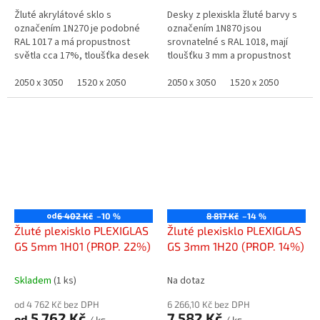
Žluté akrylátové sklo s
Desky z plexiskla žluté barvy s
označením 1N270 je podobné
označením 1N870 jsou
RAL 1017 a má propustnost
srovnatelné s RAL 1018, mají
světla cca 17%, tloušťka desek
tloušťku 3 mm a propustnost
3 mm.
světla cca 22%.
2050 x 3050
1520 x 2050
2050 x 3050
1520 x 2050
od
6 402 Kč
–10 %
8 817 Kč
–14 %
Žluté plexisklo PLEXIGLAS
Žluté plexisklo PLEXIGLAS
GS 5mm 1H01 (PROP. 22%)
GS 3mm 1H20 (PROP. 14%)
Skladem
(1 ks)
Na dotaz
od 4 762 Kč bez DPH
6 266,10 Kč bez DPH
5 762 Kč
7 582 Kč
od
/ ks
/ ks