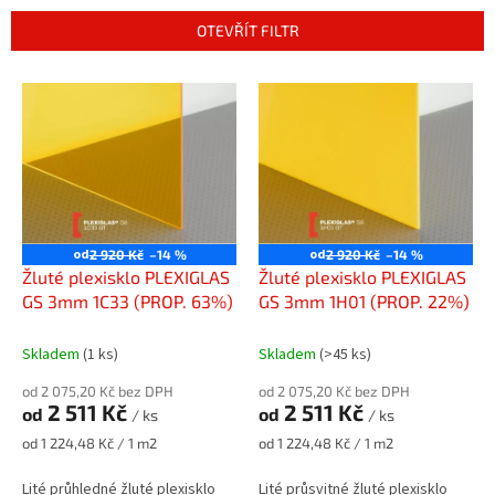
n
OTEVŘÍT FILTR
í
p
V
r
ý
o
p
d
i
u
s
k
p
t
r
ů
o
od
od
2 920 Kč
–14 %
2 920 Kč
–14 %
d
Žluté plexisklo PLEXIGLAS
Žluté plexisklo PLEXIGLAS
u
GS 3mm 1C33 (PROP. 63%)
GS 3mm 1H01 (PROP. 22%)
k
t
Skladem
(1 ks)
Skladem
(>45 ks)
ů
od 2 075,20 Kč bez DPH
od 2 075,20 Kč bez DPH
2 511 Kč
2 511 Kč
od
od
/ ks
/ ks
Měrná
Měrná
od 1 224,48 Kč / 1 m2
od 1 224,48 Kč / 1 m2
cena:
cena:
Lité průhledné žluté plexisklo
Lité průsvitné žluté plexisklo