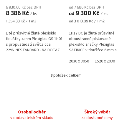
6 930,60 Kč bez DPH
od 7 686 Kč bez DPH
8 386 Kč
9 300 Kč
od
/ ks
/ ks
Měrná
Měrná
1 354,33 Kč / 1 m2
od 3 013,89 Kč / 1 m2
cena:
cena:
Lité průsvitné žluté plexisklo
1H17 DC je žluté průsvitné
tloušťky 4 mm Plexiglas GS 1H01
oboustranně pískované
s propustností světla cca
plexisklo značky Plexiglas
22%. NESTANDARD - NA DOTAZ
SATINICE v tloušťce 6 mm s
propustností světla cca 41%.
2030 x 3050
1520 x 2030
8
položek celkem
O
v
l
á
d
a
c
Osobní odběr
Široký výběr
í
v dodavatelském skladu
za dostupné ceny
p
r