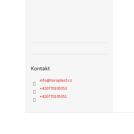
Kontakt
info
@
toroplast.cz
+420770105352
+420770105351
Z
á
p