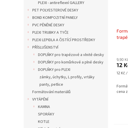
PLEXI - antireflexní GALLERY
PET POLYESTEROVÉ DESKY
BOND KOMPOZITNÍ PANELY
PVC PĚNĚNÉ DESKY
Formá
PLEXI TRUBKY A TYČE
trapé
PLEXI LEPIDLA A ČISTÍCÍ PROSTŘEDKY
PVC, 
PŘÍSLUŠENSTVÍ
za 1k
DOPLŇKY pro trapézové a vlnité desky
9,90 K
DOPLŇKY pro komůrkové a plné desky
12 K
DOPLŇKY pro PLEXI
Měrná
12 Kč /
zámky, úchytky, L profily, vrtáky
cena:
panty, petlice
Formát
cena z
Formátování materiálů
VYTÁPĚNÍ
KAMNA
SPORÁKY
KOTLE