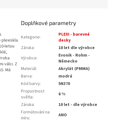
Doplňkové parametry
s
PLEXI - barevné
Kategorie
:
 plexiskla.
desky
10-letou
Záruka
:
10 let dle výrobce
klé,
Evonik - Rohm -
Výroba
Výrobce
:
Německo
i válci. Z
Materiál
:
Akrylát (PMMA)
GS. Má
Barva
:
modrá
Kód barvy
:
5N370
Propustnost
6 %
světla
:
Záruka
:
10 let - dle výrobce
Formátování na
ANO
míru
: