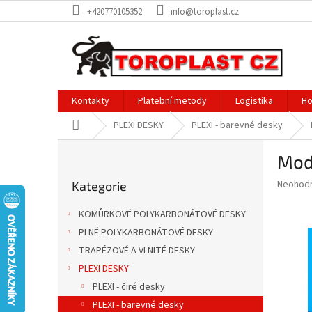
Přejít
+420770105352
info@toroplast.cz
na
obsah
Kontakty
Platební metody
Logistika
Ho
Domů
PLEXI DESKY
PLEXI - barevné desky
P
Mod
o
Přeskočit
s
Průměr
Neohod
Kategorie
kategorie
t
hodnoce
r
produkt
KOMŮRKOVÉ POLYKARBONÁTOVÉ DESKY
a
je
PLNÉ POLYKARBONÁTOVÉ DESKY
0,0
n
z
TRAPÉZOVÉ A VLNITÉ DESKY
n
5
í
PLEXI DESKY
hvězdič
p
PLEXI - čiré desky
a
PLEXI - barevné desky