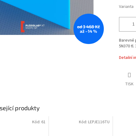
Varianta
od 3 468 Kč
až –14 %
Barevné p
5N370 tl.
Detailní 
TISK
sející produkty
Kód:
61
Kód:
LEPJE116TU