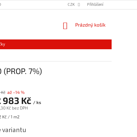
ONTAKTY
MAPA SERVERU
NOVINKY
CZK
Přihlášení
NÁKUPNÍ
Prázdný košík
KOŠÍK
čky
 (PROP. 7%)
 Kč
až –14 %
 983 Kč
/ ks
,30 Kč
bez DPH
2 Kč / 1 m2
e variantu