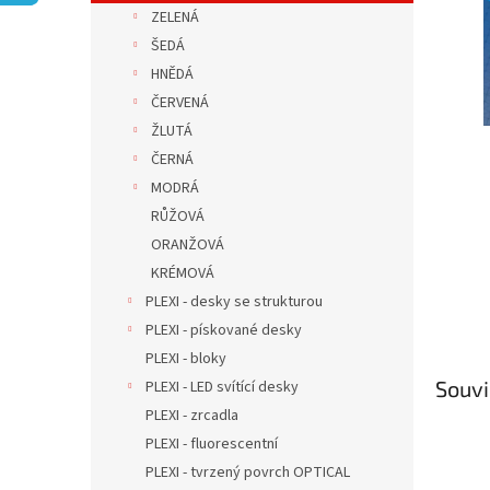
n
ZELENÁ
e
ŠEDÁ
l
HNĚDÁ
ČERVENÁ
ŽLUTÁ
ČERNÁ
MODRÁ
RŮŽOVÁ
ORANŽOVÁ
KRÉMOVÁ
PLEXI - desky se strukturou
PLEXI - pískované desky
PLEXI - bloky
Souvi
PLEXI - LED svítící desky
PLEXI - zrcadla
PLEXI - fluorescentní
PLEXI - tvrzený povrch OPTICAL