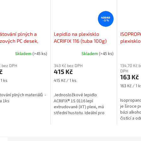
439 Kč
–5 %
tování plných a
Lepidlo na plexisklo
ISOPROPA
zových PC desek,
ACRIFIX 116 (tuba 100g)
plexiskl
PLEXI, BOND - cena
(500ml)
Skladem
(>45 ks)
Skladem
(>45 ks)
s
č bez DPH
343 Kč bez DPH
134,70 Kč 
č
415 Kč
DPH
163 Kč
Měrná
 1 ks
415 Kč / 1 ks
cena:
Měrná
163 Kč / 1 k
cena:
ování plných materiálů -
Jednosložkové lepidlo
Isopropano
a 1ks
ACRIFIX® 1S 0116 lepí
je široce p
extrudované (XT) plexi, má
bázi alkoho
střední hustotu. Ideální pro
čistící a o
lepení spojů typu "T" a malých
ploch.