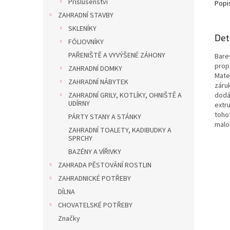
Příslušenství
Popi
ZAHRADNÍ STAVBY
SKLENÍKY
Det
FÓLIOVNÍKY
PAŘENIŠTĚ A VYVÝŠENÉ ZÁHONY
Bare
propu
ZAHRADNÍ DOMKY
Mate
ZAHRADNÍ NÁBYTEK
záru
ZAHRADNÍ GRILY, KOTLÍKY, OHNIŠTĚ A
dodáv
UDÍRNY
extru
tohot
PÁRTY STANY A STÁNKY
malo
ZAHRADNÍ TOALETY, KADIBUDKY A
SPRCHY
BAZÉNY A VÍŘIVKY
ZAHRADA PĚSTOVÁNÍ ROSTLIN
ZAHRADNICKÉ POTŘEBY
DÍLNA
CHOVATELSKÉ POTŘEBY
Značky