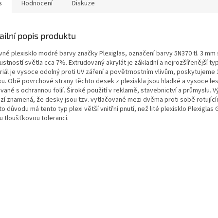
s
Hodnocení
Diskuze
ailní popis produktu
vné plexisklo modré barvy značky Plexiglas, označení barvy 5N370 tl. 3 mm 
stností světla cca 7%. Extrudovaný akrylát je základní a nejrozšířenější typ
riál je vysoce odolný proti UV záření a povětrnostním vlivům, poskytujeme 
ku. Obě povrchové strany těchto desek z plexiskla jsou hladké a vysoce les
ané s ochrannou folií. Široké použití v reklamě, stavebnictví a průmyslu. 
zí znamená, že desky jsou tzv. vytlačované mezi dvěma proti sobě rotujícím
o důvodu má tento typ plexi větší vnitřní pnutí, než lité plexisklo Plexiglas 
u tloušťkovou toleranci.