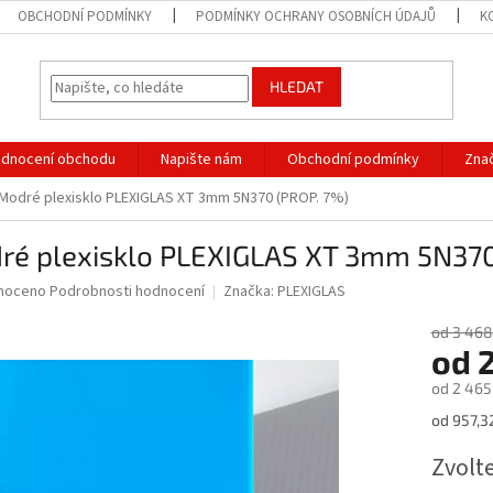
OBCHODNÍ PODMÍNKY
PODMÍNKY OCHRANY OSOBNÍCH ÚDAJŮ
K
HLEDAT
dnocení obchodu
Napište nám
Obchodní podmínky
Zna
Modré plexisklo PLEXIGLAS XT 3mm 5N370 (PROP. 7%)
ré plexisklo PLEXIGLAS XT 3mm 5N370
né
noceno
Podrobnosti hodnocení
Značka:
PLEXIGLAS
ní
u
od 3 468
od
2
od
2 465
Měrná
od 957,3
ek.
cena:
Zvolt