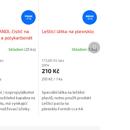
176 Kč
222 Kč
–7 %
–5 %
NOL čistič na
Leštící látka na plexisklo
o a polykarbonát
Další
Skladem
(25 ks)
Skladem
(1 ks)
produkt
bez
173,60 Kč bez
DPH
210 Kč
Měrná
s
210 Kč / 1 ks
cena:
l / isopropylalkohol
Speciální látka na leštění
oužitelná kapalina na
plastů; nutno použít produkt
lu, má vynikající
Lešticí pasta na
dmašťovací účinky.
plexisklo.Formát cca A4.