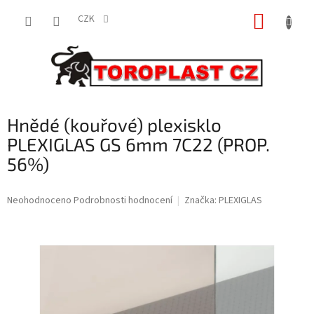
Přejít
NÁKUP
na
CZK
obsah
KOŠÍK
Hnědé (kouřové) plexisklo
PLEXIGLAS GS 6mm 7C22 (PROP.
56%)
Průměrné
Neohodnoceno
Podrobnosti hodnocení
Značka:
PLEXIGLAS
hodnocení
produktu
je
0,0
z
5
hvězdiček.