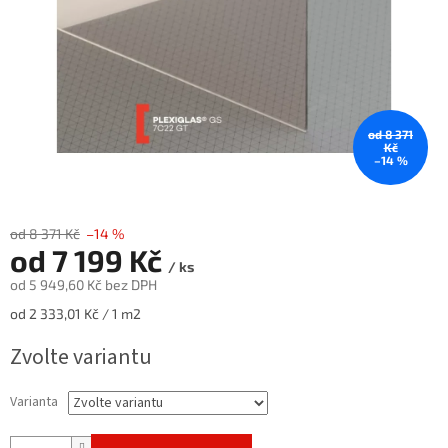
od 8 371
Kč
–14 %
od 8 371 Kč
–14 %
od
7 199 Kč
/ ks
od
5 949,60 Kč
bez DPH
Měrná
od 2 333,01 Kč / 1 m2
cena:
Zvolte variantu
Varianta