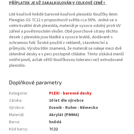
PŘÍPLATEK JE UŽ ZAKALKULOVÁN V CELKOVÉ CENĚ !
Lité kouřově hnědé barevné kouřové plexisklo tloušťky 6mm
Plexiglas GS 7C22 s propustností světla cca 56%. Jedná se o
velmi kvalitní druh plexiskla, materiál je vysoce odolný proti UV
záření a povětrnostním vlivům. Obě povrchové strany těchto
desek z plexiskla jsou hladké a vysoce lesklé, dodávané s
ochrannou folií. Široké použití v reklamě, stavebnictví a
průmyslu. Výroba litím znamená, že materiál se naleje mezi dvě
skleněné desky a v peci postupně chládne. Tímto získává menší
vnitřní pnutí, avšak větší tloušťkovou toleranci než extrudované
plexisklo.
Doplňkové parametry
Kategorie
:
PLEXI - barevné desky
Záruka
:
10 let dle výrobce
Výrobce
:
Evonik - Rohm - Německo
Materiál
:
Akrylát (PMMA)
Barva
:
hnědá
Kód barvy
:
7C22