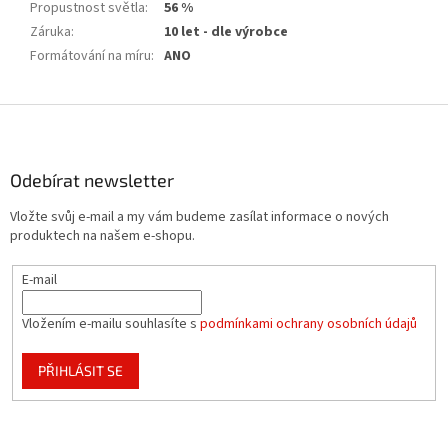
Propustnost světla
:
56 %
Záruka
:
10 let - dle výrobce
Formátování na míru
:
ANO
Z
á
p
a
Odebírat newsletter
t
Vložte svůj e-mail a my vám budeme zasílat informace o nových
í
produktech na našem e-shopu.
E-mail
Vložením e-mailu souhlasíte s
podmínkami ochrany osobních údajů
PŘIHLÁSIT SE