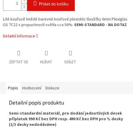
Přidat do košíku
Lité kouřově hnědé barevné kouřové plexisklo tloušťky 6mm Plexiglas
GS 7C22 s propustností světla cca 56%.
SEMI-STANDARD - NA DOTAZ
Detailní informace
ZEPTAT SE
HLÍDAT
SDÍLET
Popis
Hodnocení
Diskuze
Detailní popis produktu
Semi-standardní materiál, pro dodání jednotlivých desek
příplatek 990 Kč bez DPH resp. 490 Kč bez DPH pro ½ desky
(1/3 desky nedodáváme)