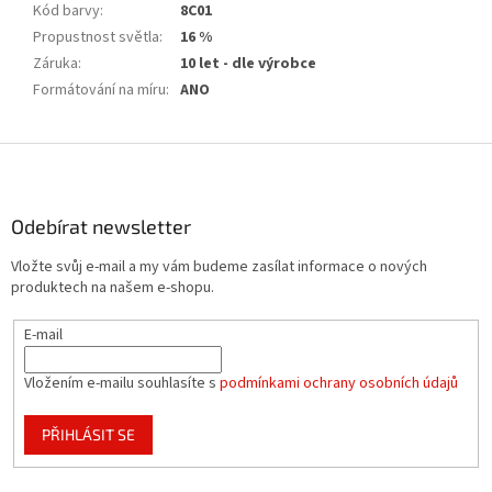
Kód barvy
:
8C01
Propustnost světla
:
16 %
Záruka
:
10 let - dle výrobce
Formátování na míru
:
ANO
Z
á
p
a
Odebírat newsletter
t
Vložte svůj e-mail a my vám budeme zasílat informace o nových
í
produktech na našem e-shopu.
E-mail
Vložením e-mailu souhlasíte s
podmínkami ochrany osobních údajů
PŘIHLÁSIT SE