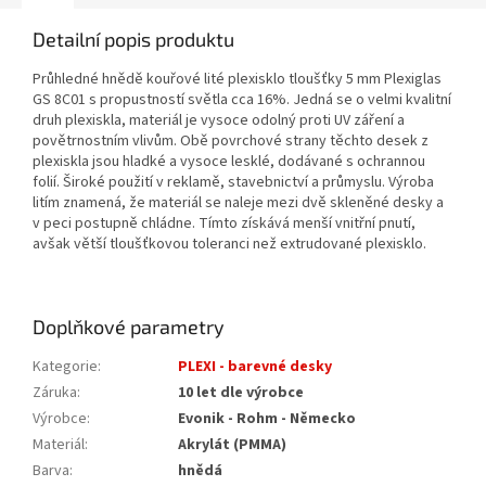
Detailní popis produktu
Průhledné hnědě kouřové lité plexisklo tloušťky 5 mm Plexiglas
GS 8C01 s propustností světla cca 16%. Jedná se o velmi kvalitní
druh plexiskla, materiál je vysoce odolný proti UV záření a
povětrnostním vlivům. Obě povrchové strany těchto desek z
plexiskla jsou hladké a vysoce lesklé, dodávané s ochrannou
folií. Široké použití v reklamě, stavebnictví a průmyslu. Výroba
litím znamená, že materiál se naleje mezi dvě skleněné desky a
v peci postupně chládne. Tímto získává menší vnitřní pnutí,
avšak větší tloušťkovou toleranci než extrudované plexisklo.
Doplňkové parametry
Kategorie
:
PLEXI - barevné desky
Záruka
:
10 let dle výrobce
Výrobce
:
Evonik - Rohm - Německo
Materiál
:
Akrylát (PMMA)
Barva
:
hnědá