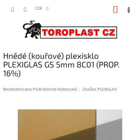
Přejít
NÁKUP
na
CZK
obsah
KOŠÍK
Hnědé (kouřové) plexisklo
PLEXIGLAS GS 5mm 8C01 (PROP.
16%)
Průměrné
Neohodnoceno
Podrobnosti hodnocení
Značka:
PLEXIGLAS
hodnocení
produktu
je
0,0
z
5
hvězdiček.