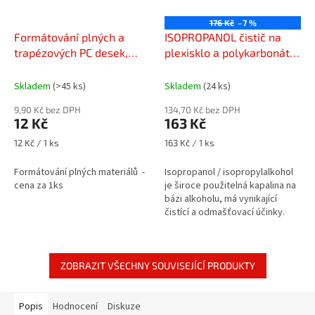
176 Kč
–7 %
Formátování plných a
ISOPROPANOL čistič na
trapézových PC desek,
plexisklo a polykarbonát
PVC, PLEXI, BOND - cena
(500ml)
za 1ks
Skladem
(>45 ks)
Skladem
(24 ks)
9,90 Kč bez DPH
134,70 Kč bez DPH
12 Kč
163 Kč
Měrná
Měrná
12 Kč / 1 ks
163 Kč / 1 ks
cena:
cena:
Formátování plných materiálů -
Isopropanol / isopropylalkohol
cena za 1ks
je široce použitelná kapalina na
bázi alkoholu, má vynikající
čistící a odmašťovací účinky.
ZOBRAZIT VŠECHNY SOUVISEJÍCÍ PRODUKTY
Popis
Hodnocení
Diskuze