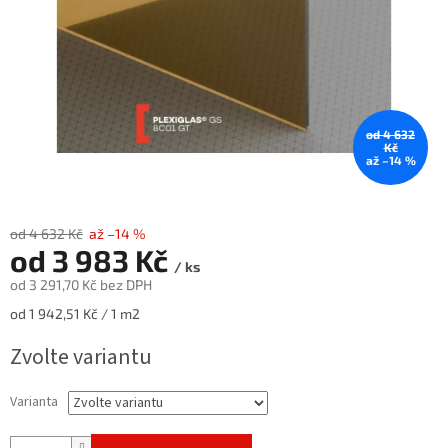
od 4 632
Kč
až –14 %
od 4 632 Kč
až –14 %
od
3 983 Kč
/ ks
od
3 291,70 Kč
bez DPH
Měrná
od 1 942,51 Kč / 1 m2
cena:
Zvolte variantu
Varianta