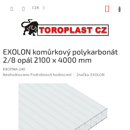
Přejít
NÁKUP
na
CZK
obsah
KOŠÍK
EXOLON komůrkový polykarbonát
2/8 opál 2100 x 4000 mm
K8OPMA-240
Průměrné
Neohodnoceno
Podrobnosti hodnocení
Značka:
EXOLON
hodnocení
produktu
je
0,0
z
5
hvězdiček.