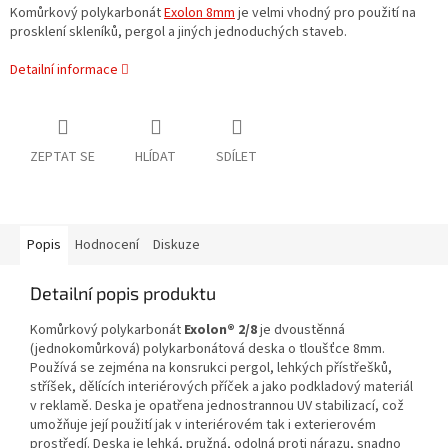
Komůrkový polykarbonát
Exolon 8mm
je velmi vhodný pro použití na
prosklení skleníků, pergol a jiných jednoduchých staveb.
Detailní informace
ZEPTAT SE
HLÍDAT
SDÍLET
Popis
Hodnocení
Diskuze
Detailní popis produktu
Komůrkový polykarbonát
Exolon® 2/8
je dvoustěnná
(jednokomůrková) polykarbonátová deska o tloušťce 8mm.
Používá se zejména na konsrukci pergol, lehkých přístřešků,
stříšek, dělících interiérových příček a jako podkladový materiál
v reklamě. Deska je opatřena jednostrannou UV stabilizací, což
umožňuje její použití jak v interiérovém tak i exterierovém
prostředí. Deska je lehká, pružná, odolná proti nárazu, snadno