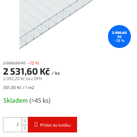
2 886,60
Kč
–12 %
2 886,60 Kč
–12 %
2 531,60 Kč
/ ks
2 092,20 Kč bez DPH
Měrná
301,38 Kč / 1 m2
cena:
Skladem
(>45 ks)
Přidat do košíku