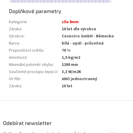
Doplňkové parametry
Kategorie
:
síla 8mm
Záruka
:
10 let dle výrobce
Výrobce
:
Covestro GmbH - Německo
Barva
:
bílá - opál - průsvitná
Propustnost světla
:
70 %
Hmotnost
:
1,5 kg/m2
Minimální poloměr ohybu
:
1200 mm
Součinitel prostupu tepla U:
:
3,3 W/m2K
UV filtr
:
ANO jednostranný
Záruka
:
10 let
Z
á
p
a
Odebírat newsletter
t