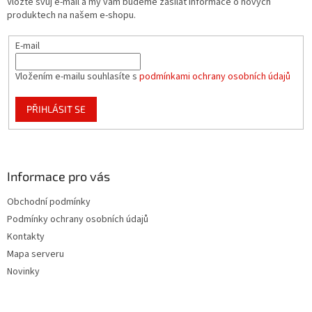
Vložte svůj e-mail a my vám budeme zasílat informace o nových
í
produktech na našem e-shopu.
E-mail
Vložením e-mailu souhlasíte s
podmínkami ochrany osobních údajů
PŘIHLÁSIT SE
Informace pro vás
Obchodní podmínky
Podmínky ochrany osobních údajů
Kontakty
Mapa serveru
Novinky