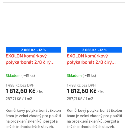
2 066 Kč
–12 %
2 066 Kč
–12 %
EXOLON komůrkový
EXOLON komůrkový
polykarbonát 2/8 čirý
polykarbonát 2/8 čirý
1050 x 6000 mm
2100 x 3000 mm
Skladem
(>45 ks)
Skladem
(>45 ks)
1 498 Kč bez DPH
1 498 Kč bez DPH
1 812,60 Kč
1 812,60 Kč
/ ks
/ ks
Měrná
Měrná
287,71 Kč / 1 m2
287,71 Kč / 1 m2
cena:
cena:
Komůrkový polykarbonát Exolon
Komůrkový polykarbonát Exolon
8mm je velmi vhodný pro použití
8mm je velmi vhodný pro použití
na prosklení skleníků, pergol a
na prosklení skleníků, pergol a
jiných jednoduchých staveb.
jiných jednoduchých staveb.