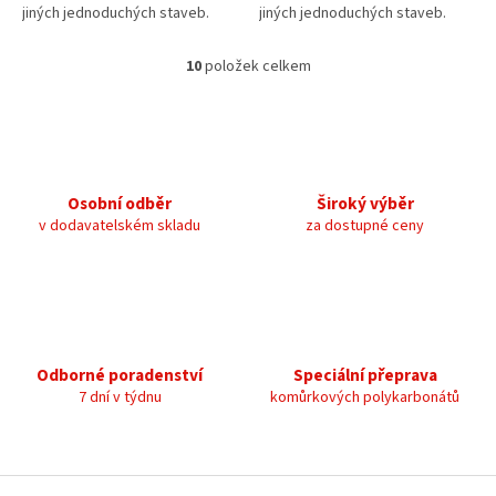
jiných jednoduchých staveb.
jiných jednoduchých staveb.
10
položek celkem
O
v
l
á
d
a
c
Osobní odběr
Široký výběr
í
v dodavatelském skladu
za dostupné ceny
p
r
v
k
y
v
ý
Odborné poradenství
Speciální přeprava
p
7 dní v týdnu
komůrkových polykarbonátů
i
s
u
Z