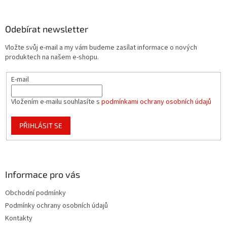
á
p
a
Odebírat newsletter
t
Vložte svůj e-mail a my vám budeme zasílat informace o nových
í
produktech na našem e-shopu.
E-mail
Vložením e-mailu souhlasíte s
podmínkami ochrany osobních údajů
PŘIHLÁSIT SE
Informace pro vás
Obchodní podmínky
Podmínky ochrany osobních údajů
Kontakty