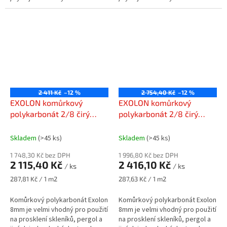
2 411 Kč
–12 %
2 754,40 Kč
–12 %
EXOLON komůrkový
EXOLON komůrkový
polykarbonát 2/8 čirý
polykarbonát 2/8 čirý
1050 x 7000 mm
2100 x 4000 mm
Skladem
(>45 ks)
Skladem
(>45 ks)
1 748,30 Kč bez DPH
1 996,80 Kč bez DPH
2 115,40 Kč
2 416,10 Kč
/ ks
/ ks
Měrná
Měrná
287,81 Kč / 1 m2
287,63 Kč / 1 m2
cena:
cena:
Komůrkový polykarbonát Exolon
Komůrkový polykarbonát Exolon
8mm je velmi vhodný pro použití
8mm je velmi vhodný pro použití
na prosklení skleníků, pergol a
na prosklení skleníků, pergol a