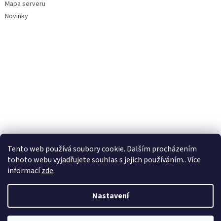
Mapa serveru
Novinky
Tento web používá soubory cookie. Dalším procházením
tohoto webu vyjadřujete souhlas s jejich používáním.. Více
informací
zde
.
Nastavení
Vytvořil Shoptet