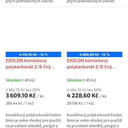
jiných jednoduchých staveb.
jiných jednoduchých staveb.
4 113,70 Kč
–12 %
4 820,30 Kč
–12 %
EXOLON komůrkový
EXOLON komůrkový
polykarbonát 2/8 čirý
polykarbonát 2/8 čirý
2100 x 6000 mm
2100 x 7000 mm
Skladem
(>45 ks)
Skladem
(>45 ks)
2 982,70 Kč bez DPH
3 494,70 Kč bez DPH
3 609,10 Kč
4 228,60 Kč
/ ks
/ ks
Měrná
Měrná
286,44 Kč / 1 m2
287,66 Kč / 1 m2
cena:
cena:
Komůrkový polykarbonát Exolon
Komůrkový polykarbonát Exolon
8mm je velmi vhodný pro použití
8mm je velmi vhodný pro použití
na prosklení skleníků, pergol a
na prosklení skleníků, pergol a