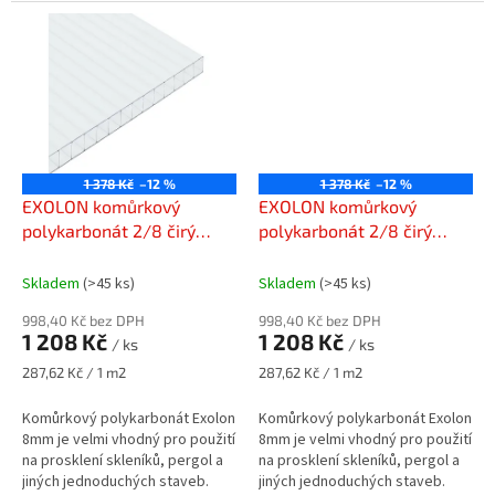
1 378 Kč
–12 %
1 378 Kč
–12 %
EXOLON komůrkový
EXOLON komůrkový
polykarbonát 2/8 čirý
polykarbonát 2/8 čirý
1050 x 4000 mm
2100 x 2000 mm
Skladem
(>45 ks)
Skladem
(>45 ks)
998,40 Kč bez DPH
998,40 Kč bez DPH
1 208 Kč
1 208 Kč
/ ks
/ ks
Měrná
Měrná
287,62 Kč / 1 m2
287,62 Kč / 1 m2
cena:
cena:
Komůrkový polykarbonát Exolon
Komůrkový polykarbonát Exolon
8mm je velmi vhodný pro použití
8mm je velmi vhodný pro použití
na prosklení skleníků, pergol a
na prosklení skleníků, pergol a
jiných jednoduchých staveb.
jiných jednoduchých staveb.