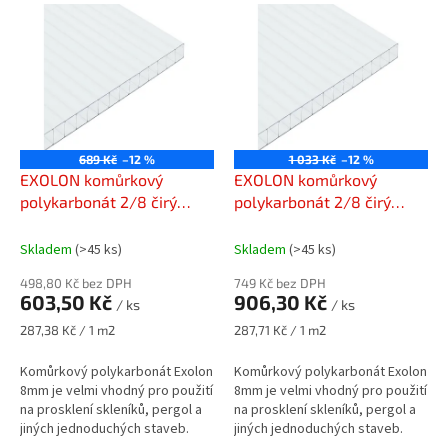
V
r
ý
o
p
d
i
u
s
k
p
t
r
ů
o
689 Kč
–12 %
1 033 Kč
–12 %
d
EXOLON komůrkový
EXOLON komůrkový
u
polykarbonát 2/8 čirý
polykarbonát 2/8 čirý
k
1050 x 2000 mm
1050 x 3000 mm
t
Skladem
(>45 ks)
Skladem
(>45 ks)
ů
498,80 Kč bez DPH
749 Kč bez DPH
603,50 Kč
906,30 Kč
/ ks
/ ks
Měrná
Měrná
287,38 Kč / 1 m2
287,71 Kč / 1 m2
cena:
cena:
Komůrkový polykarbonát Exolon
Komůrkový polykarbonát Exolon
8mm je velmi vhodný pro použití
8mm je velmi vhodný pro použití
na prosklení skleníků, pergol a
na prosklení skleníků, pergol a
jiných jednoduchých staveb.
jiných jednoduchých staveb.