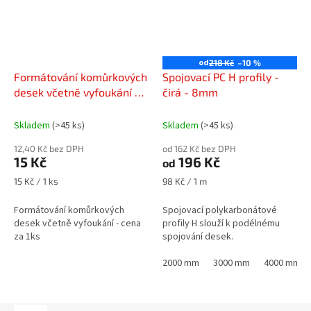
od
218 Kč
–10 %
Formátování komůrkových
Spojovací PC H profily -
desek včetně vyfoukání -
čirá - 8mm
cena za 1ks
Skladem
(>45 ks)
Skladem
(>45 ks)
12,40 Kč bez DPH
od 162 Kč bez DPH
15 Kč
196 Kč
od
Měrná
Měrná
15 Kč / 1 ks
98 Kč / 1 m
cena:
cena:
Formátování komůrkových
Spojovací polykarbonátové
desek včetně vyfoukání - cena
profily H slouží k podélnému
za 1ks
spojování desek.
2000 mm
3000 mm
4000 mm