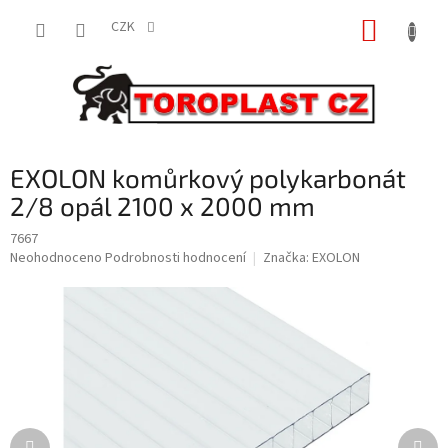
Přejít
NÁKUP
na
CZK
obsah
KOŠÍK
EXOLON komůrkový polykarbonát
2/8 opál 2100 x 2000 mm
7667
Průměrné
Neohodnoceno
Podrobnosti hodnocení
Značka:
EXOLON
hodnocení
produktu
je
0,0
z
5
hvězdiček.