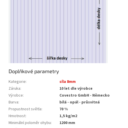
Doplňkové parametry
Kategorie
:
síla 8mm
Záruka
:
10 let dle výrobce
Výrobce
:
Covestro GmbH - Německo
Barva
:
bílá - opál - průsvitná
Propustnost světla
:
70 %
Hmotnost
:
1,5 kg/m2
Minimální poloměr ohybu
:
1200 mm