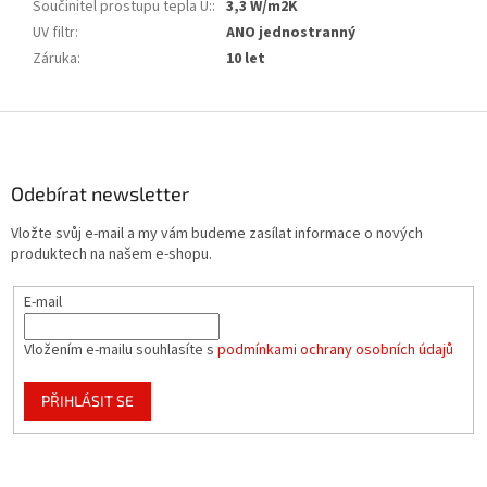
Součinitel prostupu tepla U:
:
3,3 W/m2K
UV filtr
:
ANO jednostranný
Záruka
:
10 let
Z
á
p
a
Odebírat newsletter
t
Vložte svůj e-mail a my vám budeme zasílat informace o nových
í
produktech na našem e-shopu.
E-mail
Vložením e-mailu souhlasíte s
podmínkami ochrany osobních údajů
PŘIHLÁSIT SE