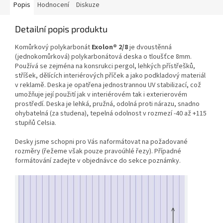
Popis
Hodnocení
Diskuze
Detailní popis produktu
Komůrkový polykarbonát
Exolon® 2/8
je dvoustěnná
(jednokomůrková) polykarbonátová deska o tloušťce 8mm.
Používá se zejména na konsrukci pergol, lehkých přístřešků,
stříšek, dělících interiérových příček a jako podkladový materiál
v reklamě. Deska je opatřena jednostrannou UV stabilizací, což
umožňuje její použití jak v interiérovém tak i exterierovém
prostředí. Deska je lehká, pružná, odolná proti nárazu, snadno
ohybatelná (za studena), tepelná odolnost v rozmezí -40 až +115
stupňů Celsia.
Desky jsme schopni pro Vás naformátovat na požadované
rozměry (řežeme však pouze pravoúhlé řezy). Případné
formátování zadejte v objednávce do sekce poznámky.