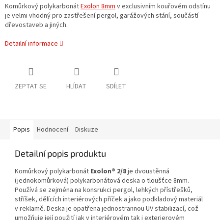
Komůrkový polykarbonát
Exolon 8mm
v exclusivním kouřovém odstínu
je velmi vhodný pro zastřešení pergol, garážových stání, součástí
dřevostaveb a jiných.
Detailní informace
ZEPTAT SE
HLÍDAT
SDÍLET
Popis
Hodnocení
Diskuze
Detailní popis produktu
Komůrkový polykarbonát
Exolon® 2/8
je dvoustěnná
(jednokomůrková) polykarbonátová deska o tloušťce 8mm.
Používá se zejména na konsrukci pergol, lehkých přístřešků,
stříšek, dělících interiérových příček a jako podkladový materiál
v reklamě. Deska je opatřena jednostrannou UV stabilizací, což
umožňuje její použití jak v interiérovém tak i exterierovém