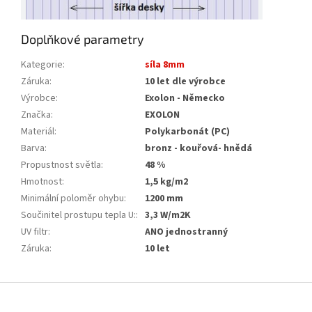
Doplňkové parametry
Kategorie
:
síla 8mm
Záruka
:
10 let dle výrobce
Výrobce
:
Exolon - Německo
Značka
:
EXOLON
Materiál
:
Polykarbonát (PC)
Barva
:
bronz - kouřová- hnědá
Propustnost světla
:
48 %
Hmotnost
:
1,5 kg/m2
Minimální poloměr ohybu
:
1200 mm
Součinitel prostupu tepla U:
:
3,3 W/m2K
UV filtr
:
ANO jednostranný
Záruka
:
10 let
Z
á