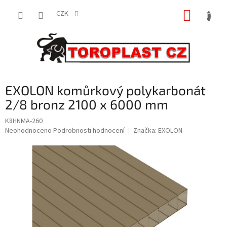
Přejít
NÁKUP
na
CZK
obsah
KOŠÍK
EXOLON komůrkový polykarbonát
2/8 bronz 2100 x 6000 mm
K8HNMA-260
Průměrné
Neohodnoceno
Podrobnosti hodnocení
Značka:
EXOLON
hodnocení
produktu
je
0,0
z
5
hvězdiček.