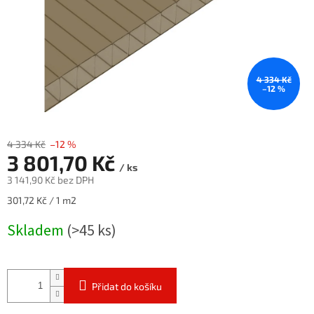
4 334 Kč
–12 %
4 334 Kč
–12 %
3 801,70 Kč
/ ks
3 141,90 Kč bez DPH
Měrná
301,72 Kč / 1 m2
cena:
Skladem
(>45 ks)
Přidat do košíku