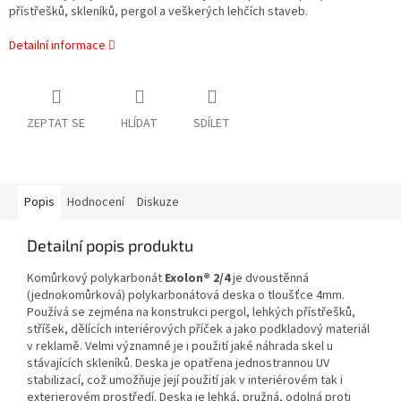
přístřešků, skleníků, pergol a veškerých lehčích staveb.
Detailní informace
ZEPTAT SE
HLÍDAT
SDÍLET
Popis
Hodnocení
Diskuze
Detailní popis produktu
Komůrkový polykarbonát
Exolon® 2/4
je dvoustěnná
(jednokomůrková) polykarbonátová deska o tloušťce 4mm.
Používá se zejména na konstrukci pergol, lehkých přístřešků,
stříšek, dělících interiérových příček a jako podkladový materiál
v reklamě. Velmi významné je i použití jaké náhrada skel u
stávajících skleníků. Deska je opatřena jednostrannou UV
stabilizací, což umožňuje její použití jak v interiérovém tak i
exterierovém prostředí. Deska je lehká, pružná, odolná proti