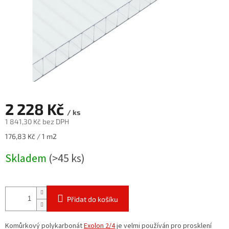
2 228 Kč
/ ks
1 841,30 Kč bez DPH
Měrná
176,83 Kč / 1 m2
cena:
Skladem
(>45 ks)
Přidat do košíku
Komůrkový polykarbonát
Exolon 2/4
je velmi používán pro prosklení