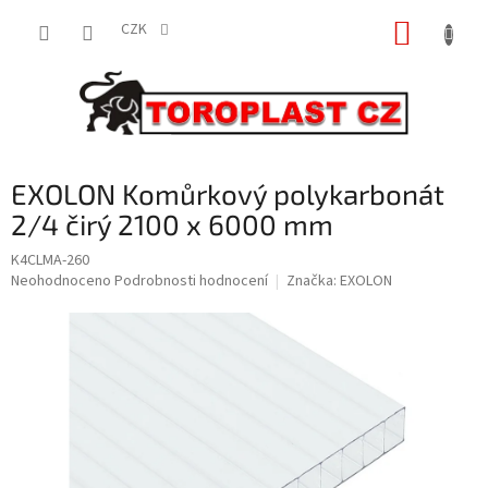
Přejít
NÁKUP
na
CZK
obsah
KOŠÍK
EXOLON Komůrkový polykarbonát
2/4 čirý 2100 x 6000 mm
K4CLMA-260
Průměrné
Neohodnoceno
Podrobnosti hodnocení
Značka:
EXOLON
hodnocení
produktu
je
0,0
z
5
hvězdiček.