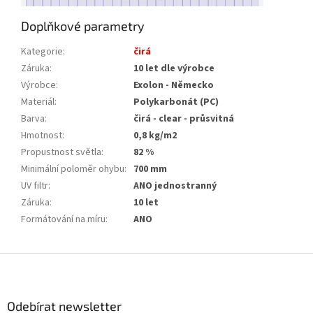
Doplňkové parametry
Kategorie
:
čirá
Záruka
:
10 let dle výrobce
Výrobce
:
Exolon - Německo
Materiál
:
Polykarbonát (PC)
Barva
:
čirá - clear - průsvitná
Hmotnost
:
0,8 kg/m2
Propustnost světla
:
82 %
Minimální poloměr ohybu
:
700 mm
UV filtr
:
ANO jednostranný
Záruka
:
10 let
Formátování na míru
:
ANO
Z
á
p
a
Odebírat newsletter